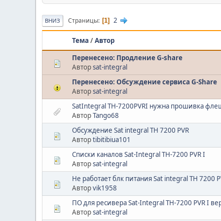
2
Страницы
1
ВНИЗ
Тема
/
Автор
Перенесено: Продление G-share
Автор
sat-integral
Перенесено: Обсуждение сервиса G-Share
Автор
sat-integral
SatIntegral TH-7200PVRI нужна прошивка фле
Автор
Tango68
Обсуждение Sat integral TH 7200 PVR
Автор
tibitibiua101
Списки каналов Sat-Integral TH-7200 PVR I
Автор
sat-integral
Не работает блк питания Sat integral TH 7200 
Автор
vik1958
ПО для ресивера Sat-Integral TH-7200 PVR I ве
Автор
sat-integral