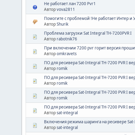
Не работает лан 7200 Pvr1
Автор
vova2811
Помогите с проблемой !Не работает Интер и 
Автор
Shurik
Проблема загрузки Sat Integral TH-7200PVR I
Автор
rabotnik76
При включении 7200 pvr горит версия прош
Автор
omkravets
ПО для ресивера Sat-Integral TH-7200 PVR I ве
Автор
romik
ПО для ресивера Sat-Integral TH-7200 PVR I ве
Автор
romik
ПО для ресивера Sat-Integral TH-7200 PVR I ве
Автор
romik
ПО для ресивера Sat-Integral TH-7200 PVR I ве
Автор
sat-integral
Включения режима шаринга на ресивере Sat-In
Автор
sat-integral