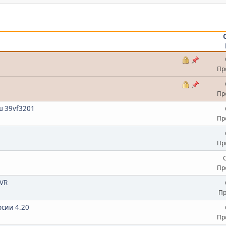
Пр
Пр
ш 39vf3201
Пр
Пр
Пр
PVR
Пр
рсии 4.20
Пр