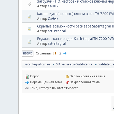
Загрузчик ПО, настроек и списков ключей чер
Автор
СаНик
Как вводить(править) ключи в рес TH-7200 PVR
Автор
СаНик
Скрытые возможности ресивера Sat-Integral T
Автор
sat-integral
Редактор каналов для Sat-Integral TH-7200 PVR
Автор
sat-integral
2
Страницы
1
ВВЕРХ
sat-integral.org.ua
SD ресиверы Sat-Integral
Sat-Integr
►
►
Опрос
Заблокированная тема
Перемещенная тема
Закрепленная тема
Тема, которую вы отслеживаете