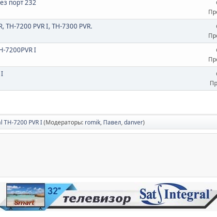
ез порт 232
Пр
, TH-7200 PVR I, TH-7300 PVR.
Пр
H-7200PVR I
Пр
 I
Пр
al TH-7200 PVR I
(Модераторы:
romik
,
Павел
,
danver
)