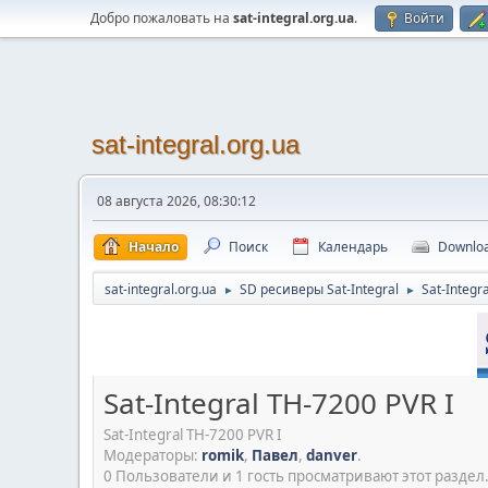
Добро пожаловать на
sat-integral.org.ua
.
Войти
sat-integral.org.ua
08 августа 2026, 08:30:12
Начало
Поиск
Календарь
Downlo
sat-integral.org.ua
SD ресиверы Sat-Integral
Sat-Integr
►
►
Sat-Integral TH-7200 PVR I
Sat-Integral TH-7200 PVR I
Модераторы:
romik
,
Павел
,
danver
.
0 Пользователи и 1 гость просматривают этот раздел