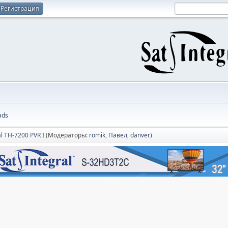
Регистрация
ads
al TH-7200 PVR I
(Модераторы:
romik
,
Павел
,
danver
)
.