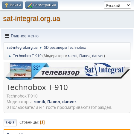
Войти
Регистрация
sat-integral.org.ua
Главное меню
sat-integral.org.ua
SD ресиверы Technobox
►
Technobox T-910
(Модераторы:
romik
,
Павел
,
danver
)
►
Technobox T-910
Technobox T-910
Модераторы:
romik
,
Павел
,
danver
.
0 Пользователи и 1 гость просматривают этот раздел.
Страницы
1
ВНИЗ