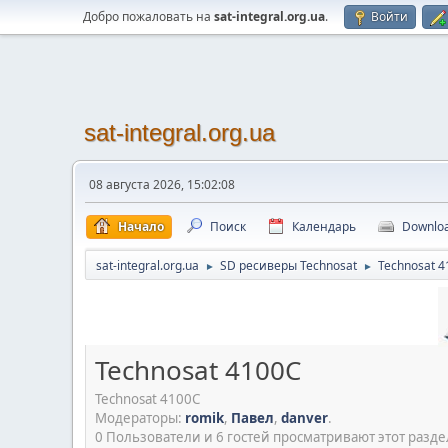
Добро пожаловать на
sat-integral.org.ua
.
Войти
sat-integral.org.ua
08 августа 2026, 15:02:08
Начало
Поиск
Календарь
Downlo
sat-integral.org.ua
SD ресиверы Technosat
Technosat 
►
►
Technosat 4100C
Technosat 4100C
Модераторы:
romik
,
Павел
,
danver
.
0 Пользователи и 6 гостей просматривают этот разде