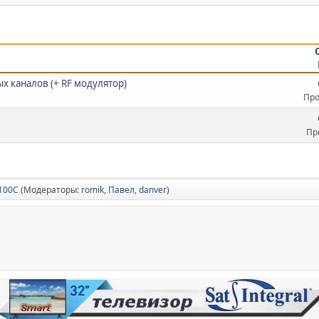
х каналов (+ RF модулятор)
Про
Пр
4100C
(Модераторы:
romik
,
Павел
,
danver
)