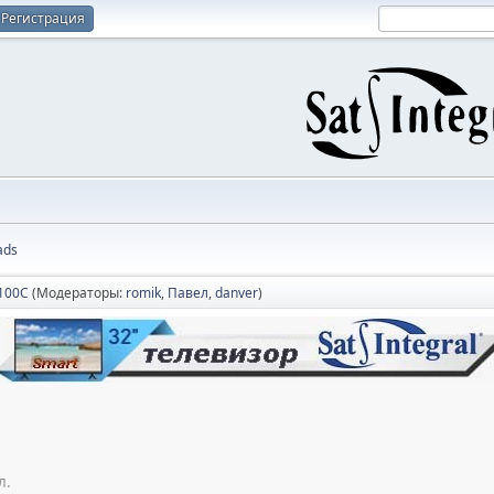
Регистрация
ads
4100C
(Модераторы:
romik
,
Павел
,
danver
)
л.