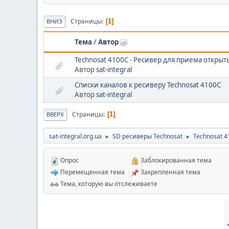
Страницы
1
ВНИЗ
Тема
/
Автор
Technosat 4100C - Ресивер для приема открыты
Автор
sat-integral
Списки каналов к ресиверу Technosat 4100C
Автор
sat-integral
Страницы
1
ВВЕРХ
sat-integral.org.ua
SD ресиверы Technosat
Technosat 
►
►
Опрос
Заблокированная тема
Перемещенная тема
Закрепленная тема
Тема, которую вы отслеживаете