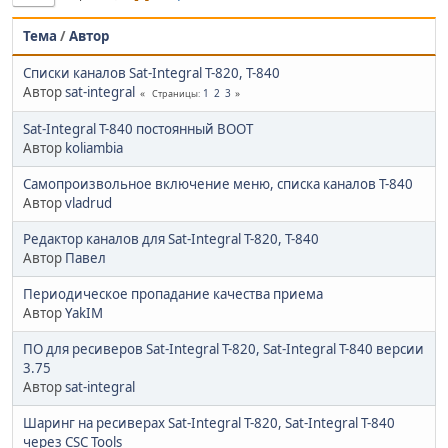
Тема
/
Автор
Списки каналов Sat-Integral T-820, T-840
Автор
sat-integral
1
2
3
Страницы
Sat-Integral T-840 постоянный BOOT
Автор
koliambia
Cамопроизвольное включение меню, списка каналов T-840
Автор
vladrud
Редактор каналов для Sat-Integral T-820, T-840
Автор
Павел
Периодическое пропадание качества приема
Автор
YakIM
ПО для ресиверов Sat-Integral T-820, Sat-Integral T-840 версии
3.75
Автор
sat-integral
Шаринг на ресиверах Sat-Integral T-820, Sat-Integral T-840
через CSC Tools