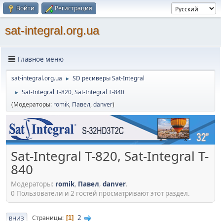
Войти
Регистрация
sat-integral.org.ua
Главное меню
sat-integral.org.ua
SD ресиверы Sat-Integral
►
Sat-Integral T-820, Sat-Integral T-840
►
(Модераторы:
romik
,
Павел
,
danver
)
Sat-Integral T-820, Sat-Integral T-
840
Модераторы:
romik
,
Павел
,
danver
.
0 Пользователи и 2 гостей просматривают этот раздел.
2
Страницы
1
ВНИЗ