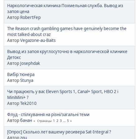
Наркологическая клиника Похмельная служба. Вывод из
запоя цена
Автор
RobertFep
The Reason crash gambling games have genuinely become the
most talked-about craz
Автор
Vegazone-au-Baits
Вывод из запоя круглосуточно в наркологической клинике
Детокс
Автор
Josephdak
Вибір тюнера
Автор
Stunya
Чи працюють у вас Eleven Sports 1, Canal+ Sport, HBO 2 i
MiniMini+ ?
Автор
Tek2010
Флуд - спілкування на різні/загальні теми
Автор
банан
1
2
3
...
5
Страницы
[Опрос] Сколько лет вашему ресивера Sat-Integral ?
Автор
zgu