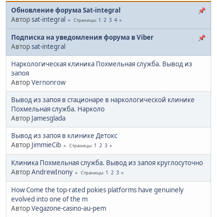
Обновление форума Sat-integral
Автор
sat-integral
1
2
3
4
Страницы
Подписка на уведомления форума в Viber
Автор
sat-integral
Наркологическая клиника Похмельная служба. Вывод из
запоя
Автор
Vernonrow
Вывод из запоя в стационаре в наркологической клинике
Похмельная служба. Нарколо
Автор
Jamesglada
Вывод из запоя в клинике Детокс
Автор
JimmieCib
1
2
3
Страницы
Клиника Похмельная служба. Вывод из запоя круглосуточно
Автор
AndrewInony
1
2
3
Страницы
How Come the top-rated pokies platforms have genuinely
evolved into one of the m
Автор
Vegazone-casino-au-pem