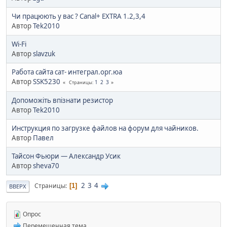
Чи працюють у вас ? Canal+ EXTRA 1.2,3,4
Автор
Tek2010
Wi-Fi
Автор
slavzuk
Работа сайта сат- интеграл.орг.юа
Автор
SSK5230
1
2
3
Страницы
Допоможіть впізнати резистор
Автор
Tek2010
Инструкция по загрузке файлов на форум для чайников.
Автор
Павел
Тайсон Фьюри — Александр Усик
Автор
sheva70
2
3
4
Страницы
1
ВВЕРХ
Опрос
Перемещенная тема