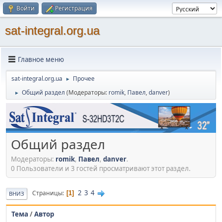
Войти
Регистрация
sat-integral.org.ua
Главное меню
sat-integral.org.ua
Прочее
►
Общий раздел
(Модераторы:
romik
,
Павел
,
danver
)
►
Общий раздел
Модераторы:
romik
,
Павел
,
danver
.
0 Пользователи и 3 гостей просматривают этот раздел.
2
3
4
Страницы
1
ВНИЗ
Тема
/
Автор