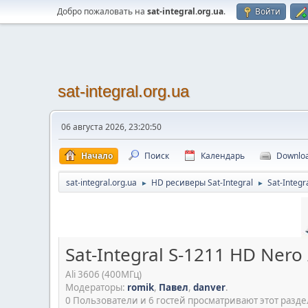
Добро пожаловать на
sat-integral.org.ua
.
Войти
sat-integral.org.ua
06 августа 2026, 23:20:50
Начало
Поиск
Календарь
Downlo
sat-integral.org.ua
HD ресиверы Sat-Integral
Sat-Integr
►
►
Sat-Integral S-1211 HD Nero 
Ali 3606 (400МГц)
Модераторы:
romik
,
Павел
,
danver
.
0 Пользователи и 6 гостей просматривают этот разде