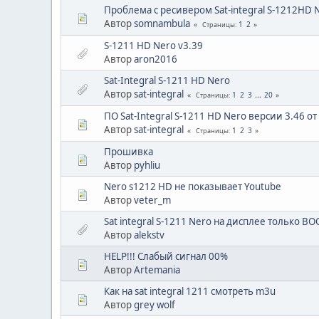
Проблема с ресивером Sat-integral S-1212HD 
Автор
somnambula
1
2
Страницы
S-1211 HD Nero v3.39
Автор
aron2016
Sat-Integral S-1211 HD Nero
Автор
sat-integral
1
2
3
...
20
Страницы
ПО Sat-Integral S-1211 HD Nero версии 3.46 от
Автор
sat-integral
1
2
3
Страницы
Прошивка
Автор
pyhliu
Nero s1212 HD не показывает Youtube
Автор
veter_m
Sat integral S-1211 Nero на дисплее только BO
Автор
alekstv
HELP!!! Слабый сигнал 00%
Автор
Artemania
Как на sat integral 1211 смотреть m3u
Автор
grey wolf