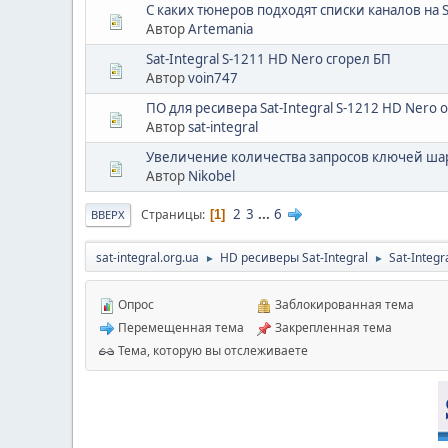
С каких тюнеров подходят списки каналов на S
Автор
Artemania
Sat-Integral S-1211 HD Nero сгорел БП
Автор
voin747
ПО для ресивера Sat-Integral S-1212 HD Nero 
Автор
sat-integral
Увеличение количества запросов ключей ша
Автор
Nikobel
2
3
...
6
Страницы
1
ВВЕРХ
sat-integral.org.ua
HD ресиверы Sat-Integral
Sat-Integr
►
►
Опрос
Заблокированная тема
Перемещенная тема
Закрепленная тема
Тема, которую вы отслеживаете