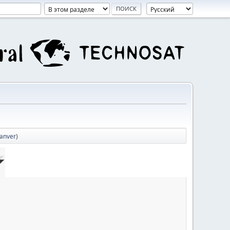
anver
)