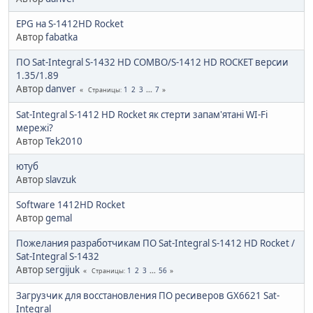
EPG на S-1412HD Rocket
Автор
fabatka
ПО Sat-Integral S-1432 HD COMBO/S-1412 HD ROCKET версии
1.35/1.89
Автор
danver
1
2
3
...
7
Страницы
Sat-Integral S-1412 HD Rocket як стерти запам'ятані WI-Fi
мережі?
Автор
Tek2010
ютуб
Автор
slavzuk
Software 1412HD Rocket
Автор
gemal
Пожелания разработчикам ПО Sat-Integral S-1412 HD Rocket /
Sat-Integral S-1432
Автор
sergijuk
1
2
3
...
56
Страницы
Загрузчик для восстановления ПО ресиверов GX6621 Sat-
Integral