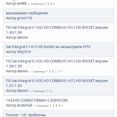
Автор
aml86
1
2
3
Страницы
выскакивает сообщение
Автор
grom116
ПО Sat-Integral S-1432 HD COMBO/S-1412 HD ROCKET версии
1.40/1.94
Автор
danver
Sat-Integral S-1412 HD Rocket як налаштувати IPTV
Автор
Tek2010
ПО Sat-Integral S-1432 HD COMBO/S-1412 HD ROCKET версии
1.36/1.90
Автор
danver
1
2
3
...
7
Страницы
ПО Sat-Integral S-1432 HD COMBO/S-1412 HD ROCKET версии
1.31/1.85
Автор
danver
1
2
Страницы
1432HD COMBO ОБМАН С БОНУСОМ
Автор
drabchuk
1
2
3
4
Страницы
Forever .141 проблемы