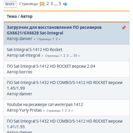
2
3
...
5
Страницы
1
ВНИЗ
Тема
/
Автор
Загрузчик для восстановления ПО ресиверов
GX6621/GX6628 Sat-Integral
Автор
danver
1
2
Страницы
Sat-Integral S-1412 HD Rocket
Автор
sat-integral
1
2
3
...
55
Страницы
ПО Sat-Integral S-1412 HD ROCKET версии 2.04
Автор
borriss
ПО Sat-Integral S-1432 HD COMBO/S-1412 HD ROCKET версии
1.45/1.99
Автор
danver
Youtube на ресивере сат-интеграл 1412
Автор
Yuriy Protas
1
2
3
Страницы
ПО Sat-Integral S-1432 HD COMBO/S-1412 HD ROCKET версии
1.41/1.95
Автор
danver