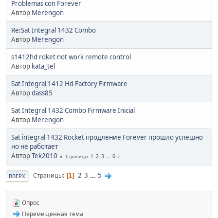
Problemas con Forever
Автор
Merengon
Re:Sat Integral 1432 Combo
Автор
Merengon
s1412hd roket not work remote control
Автор
kata_tel
Sat Integral 1412 Hd Factory Firmware
Автор
dass85
Sat Integral 1432 Combo Firmware Inicial
Автор
Merengon
Sat integral 1432 Rocket продление Forever прошло успешно
но не работает
Автор
Tek2010
1
2
3
...
6
Страницы
2
3
...
5
Страницы
1
ВВЕРХ
Опрос
Перемещенная тема