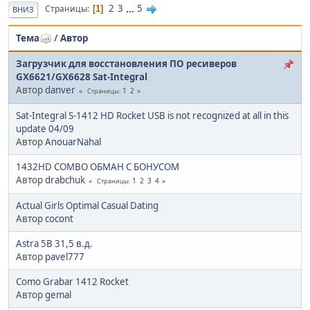
2
3
...
5
Страницы
1
ВНИЗ
Тема
/
Автор
Загрузчик для восстановления ПО ресиверов
GX6621/GX6628 Sat-Integral
Автор
danver
1
2
Страницы
Sat-Integral S-1412 HD Rocket USB is not recognized at all in this
update 04/09
Автор
AnouarNahal
1432HD COMBO ОБМАН С БОНУСОМ
Автор
drabchuk
1
2
3
4
Страницы
Actual Girls Optimal Сasual Dating
Автор
cocont
Astra 5B 31,5 в.д.
Автор
pavel777
Como Grabar 1412 Rocket
Автор
gemal