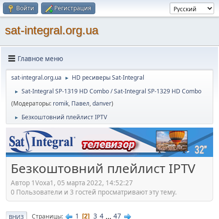
Войти
Регистрация
sat-integral.org.ua
Главное меню
sat-integral.org.ua
HD ресиверы Sat-Integral
►
Sat-Integral SP-1319 HD Combo / Sat-Integral SP-1329 HD Combo
►
(Модераторы:
romik
,
Павел
,
danver
)
Безкоштовний плейлист IPTV
►
Безкоштовний плейлист IPTV
Автор 1Voxa1, 05 марта 2022, 14:52:27
0 Пользователи и 3 гостей просматривают эту тему.
1
3
4
...
47
Страницы
2
ВНИЗ