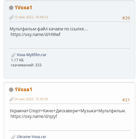
1Voxa1
15 мая 2022, 18:44:53
#20
Мультфильм-файл качаем по ссылке...
https://oxy.name/d/HWwf
Voxa-Myltfilm.rar
1.17 КБ
скачиваний: 333
1Voxa1
24 мая 2022, 15:35:50
#21
Украина+Спорт+Кино+Дискавери+Музыка+Мультфильм.
https://oxy.name/d/qzyf
Ukraine-Voxa.rar