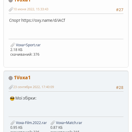
10 июня 2022, 15:33:43
#27
Спорт https://oxy.name/d/iACf
Voxa=Sport.rar
2.18 КБ
скачиваний: 376
1Voxa1
23 сентября 2022, 17:40:09
#28
Мої збірки:
Voxa-Film.2022.rar
Voxa+Match.rar
0.95 КБ
0.87 КБ