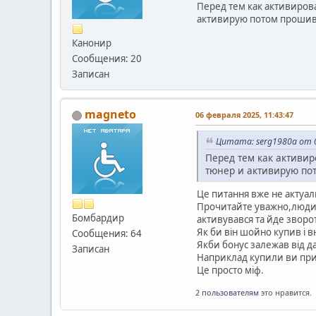
Перед тем как активиров
активирую потом прошива
Канонир
Сообщения: 20
Записан
magneto
06 февраля 2025, 11:43:47
Цитата: serg1980a от 0
Перед тем как активир
тюнер и активирую пот
Це питання вже не актуал
Прочитайте уважно,людина
Бомбардир
активувався та йде зворот
Як би він шойно купив і 
Сообщения: 64
Якби бонус залежав від д
Записан
Наприклад купили ви при
Це просто міф.
2 пользователям
это нравится.