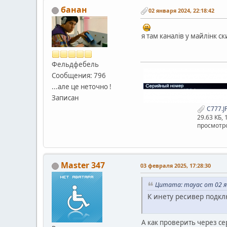
банан
02 января 2024, 22:18:42
я там каналів у майлiнк с
Фельдфебель
Сообщения: 796
...але це неточно !
Записан
С777.J
29.63 КБ,
просмотро
Master 347
03 февраля 2025, 17:28:30
Цитата: mayac от 02 ян
К инету ресивер подкл
А как проверить через с