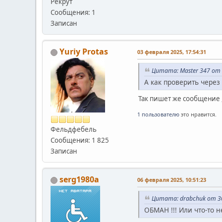
Рекрут
Сообщения: 1
Записан
Yuriy Protas
03 февраля 2025, 17:54:31
Цитата: Master 347 от 
А как проверить через
Так пишет же сообщение 
1 пользователю
это нравится.
Фельдфебель
Сообщения: 1 825
Записан
serg1980a
06 февраля 2025, 10:51:23
Цитата: drabchuk от 30
ОБМАН !!! Или что-то н