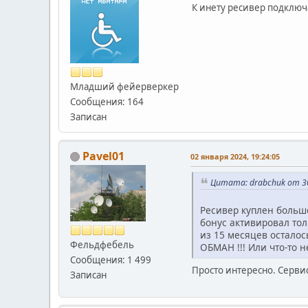
К инету ресивер подключа
Младший фейерверкер
Сообщения: 164
Записан
Pavel01
02 января 2024, 19:24:05
Цитата: drabchuk от 30
Ресивер куплен больш
бонус активировал тол
из 15 месяцев осталось 
Фельдфебель
ОБМАН !!! Или что-то н
Сообщения: 1 499
Просто интересно. Сервис
Записан