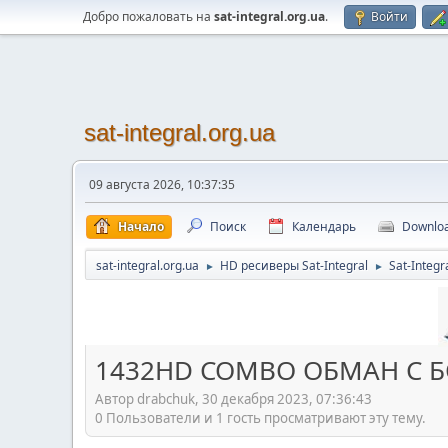
Добро пожаловать на
sat-integral.org.ua
.
Войти
sat-integral.org.ua
09 августа 2026, 10:37:35
Начало
Поиск
Календарь
Downlo
sat-integral.org.ua
HD ресиверы Sat-Integral
Sat-Integ
►
►
1432HD COMBO ОБМАН С 
Автор drabchuk, 30 декабря 2023, 07:36:43
0 Пользователи и 1 гость просматривают эту тему.