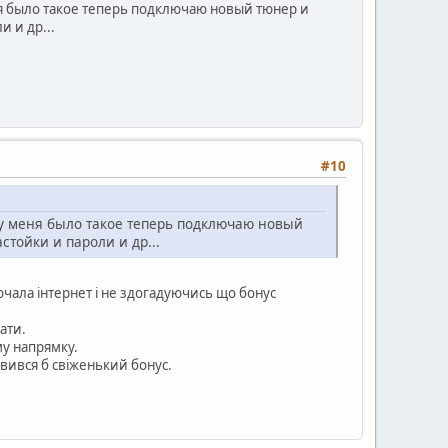
ня было такое теперь подключаю новый тюнер и
 и др...
#10
,у меня было такое теперь подключаю новый
тойки и пароли и др...
чала інтернет і не здогадуючись що бонус
ати.
му напрямку.
вився б свіженький бонус.