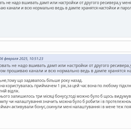
ать не надо вшивать дамп или настройки от другого ресивера,у ме
ю канали и всю нормально ведь в дампе хранятся настойки и пароли
6 февраля 2025, 10:51:23
овать не надо вшивать дамп или настройки от другого ресивера
ом прошиваю канали и всю нормально ведь в дампе хранятся нас
ьне,тому що задавалось більше року назад.
 користувалась приймачем 1 рік,за цей час вона по любому підклю
ній відлік.
внього залишилось три місяці бонусу,тоді можно було б щось видумув
ампу чи налаштування значить можна було б робити і в протележно
ймач активували бонус,скинули мені налаштування і в мене теж поя