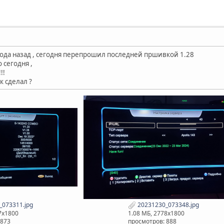
ода назад , сегодня перепрошил последней пршивкой 1.28
 сегодня ,
!!
к сделал ?
073311.jpg
20231230_073348.jpg
7x1800
1.08 МБ, 2778x1800
 873
просмотров: 888