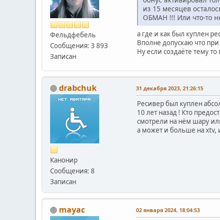
из 15 месяцев осталось 
ОБМАН !!! Или что-то н
а где и как был куплен ре
Фельдфебель
Вполне допускаю что при 
Сообщения: 3 893
Ну если создаёте тему то
Записан
drabchuk
31 декабря 2023, 21:26:15
Ресивер был куплен абсо
10 лет назад ! Кто предос
смотрели на нём шару или
а может и больше на xtv,
Канонир
Сообщения: 8
Записан
mayac
02 января 2024, 18:04:53