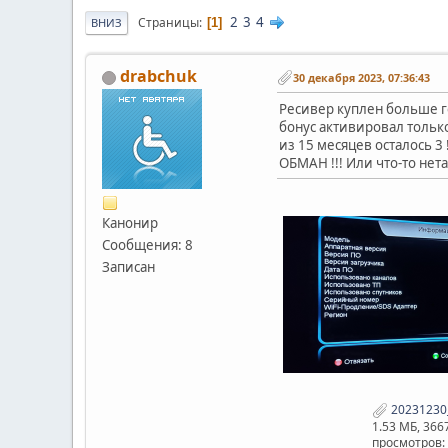
2
3
4
Страницы
1
ВНИЗ
drabchuk
30 декабря 2023, 07:36:43
Ресивер куплен больше г
бонус активировал только
из 15 месяцев осталось 3 !
ОБМАН !!! Или что-то нета
Канонир
Сообщения: 8
Записан
20231230_
1.53 МБ, 366
просмотров: