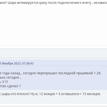
ли? Шара активируется сразу после подключения к инету , независи
 декабря 2023, 07:36:43
е года назад , сегодня перепрошил последней пршивкой 1.28
ько сегодня ,
3 !!!
етак сделал ?
 шары это Аполло? Ну и, 12 мсяцев + 3 оставшееся = 15 месяцев.