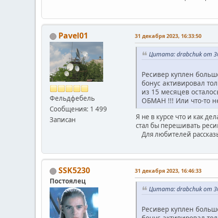
Pavel01
31 декабря 2023, 16:33:50
Цитата: drabchuk от 30
Ресивер куплен больш
бонус активировал тол
из 15 месяцев осталось 
Фельдфебель
ОБМАН !!! Или что-то н
Сообщения: 1 499
Я не в курсе что и как д
Записан
стал бы перешивать реси
Для любителей рассказыв
SSK5230
31 декабря 2023, 16:46:33
Постоялец
Цитата: drabchuk от 30
Ресивер куплен больш
бонус активировал тол