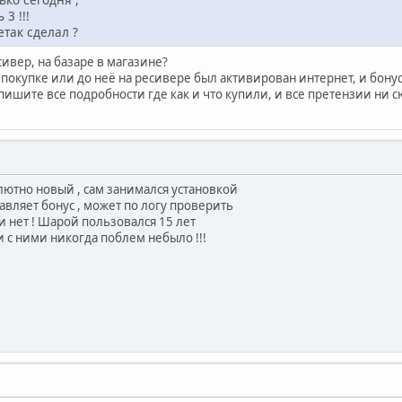
3 !!!
етак сделал ?
сивер, на базаре в магазине?
покупке или до неё на ресивере был активирован интернет, и бонус
 пишите все подробности где как и что купили, и все претензии ни с
лютно новый , сам занимался установкой
тавляет бонус , может по логу проверить
 нет ! Шарой пользовался 15 лет
 и с ними никогда поблем небыло !!!