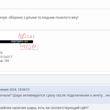
кинув- обержно з дітьми та людьми похилого віку!
PG
 1012x217
в: 785
варя 2024, 18:04:53
ючали? Шара активируется сразу после подключения к инету , не
ерийник наличие шары, есть же соответствующий сайт?