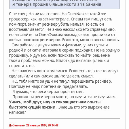
Я тюнерів прошив більше ніж ти з"їв бананів.
Я не спец. Но читал спецов. На ОпенФоксе такой же
процессор, как на сат-интеграле. Спецы там пишут есть
Ком-порт, значит ресивер убить нельзя. То есть он
восстанавливается. Не знаю насколько это справедливо,
но на саийте по ОпенФоксам выкладывают прошивки от
любых похожих ресиверов. Если что, можно восстановить.
Сам работал с двумя такими фоксами, у них пульт и
родной и от сат-интеграла 8 серии подходит. Не на родную
прошивку. Я думаю, если поискать то найти решение
твоей проблемы можно. Вплоть до выпаять флешь и
перешить её.
Не знаю есть ли в этом смысл. Если есть те, кто это могут
сделать (или сам сможешь) тогда есть смысл.
НО, тебя никто за уши не тянул перешивать ресивер.
Поэтому не надо претензии предъявлять.
Я думаю, что ресивер запорол ты сам.
Прошил ты ресиверов много, но научится не научился.
Учись, мой друг, наука сокращает нам опыты
быстротекущей жизни
. Знаешь кто это выражение
написал?
Добавлено:
22 января 2024, 20:34:42