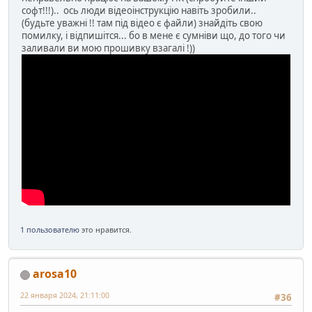
софт!!!).. ось люди відеоінструкцію навіть зробили..
(будьте уважні !! там під відео є файли) знайдіть свою
помилку, і відпишітся... бо в мене є сумніви що, до того чи
заливали ви мою прошивку взагалі !))
1 пользователю
это нравится.
arosa10
22 января 2024, 21:11:00
#36