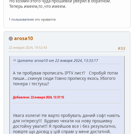
Но хозяин этого чуда прошивки уверял в обратном.
Теперь имеем,то ,что имеем.
1 пользователю
это нравится.
arosa10
22 января 2024, 19:52:43
#33
Цитата: arosa10 от 22 января 2024, 13:33:17
А ти пробував прописать IPTV лист? Спробуй потім
пиши...скинув сюди Говно прописку якось Убогого
тюнера і тестуєш?
Добавлено:
22 января 2024, 13:37:15
Увага колеги! Не варто пробувать даний софт навіть
для інтересу!!! Будемо чекати на нову прошивку
достойну уваги!!! Я пройшов все і без результатно,
повірте що досвід у цій справі у мене достатній.