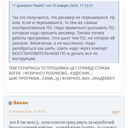
Цитата: Pavel01 от 15 января 2024, 11:12:51
Так это получается, что ресивер не перешивался. Ну
или, если и перешивался, то тем же самым
альтернативным ПО. Надо правильно указывать ПО
которым надо прошить ресивер. Такова логика
работы программы. Она шьёт тем ПО, на которое ей
указали. Физически, а не мысленно. Надо
разобраться как шить. Шить надо через компорт
ВОССТАНОВИТЕЛЬНЫМ ПО и делать всё по
инструкции.
ТЕБЕ ПОЧИТАЄШ ТО ПРОШИВКА ЦЕ І СПРАВДІ СПРАВА
БОГІВ! і ФІЗИЧНО І РОЗУМОВО...КУДЕСНИК...
шИЄ ПРОГРАМА...САМА..))) І ФІЗИЧНО..ВАУ...АКАДЕМІК!!!
банан
22 января 2024, 21:34:10
#37
все й так ясно )).. коли клієнти сраку рвуть за неробочий
безкоштовний майлінк ..за який вони платять, то шукаєш