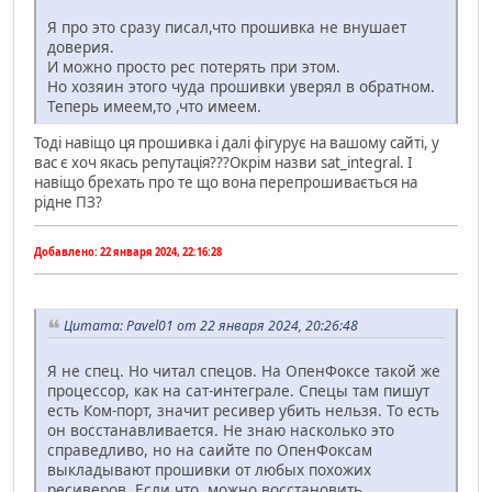
Я про это сразу писал,что прошивка не внушает
доверия.
И можно просто рес потерять при этом.
Но хозяин этого чуда прошивки уверял в обратном.
Теперь имеем,то ,что имеем.
Тоді навіщо ця прошивка і далі фігурує на вашому сайті, у
вас є хоч якась репутація???Окрім назви sat_integral. І
навіщо брехать про те що вона перепрошивається на
рідне ПЗ?
Добавлено:
22 января 2024, 22:16:28
Цитата: Pavel01 от 22 января 2024, 20:26:48
Я не спец. Но читал спецов. На ОпенФоксе такой же
процессор, как на сат-интеграле. Спецы там пишут
есть Ком-порт, значит ресивер убить нельзя. То есть
он восстанавливается. Не знаю насколько это
справедливо, но на саийте по ОпенФоксам
выкладывают прошивки от любых похожих
ресиверов. Если что, можно восстановить.