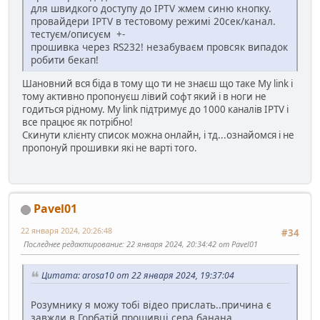
для швидкого доступу до IPTV жмем синю кнопку.
провайдери IPTV в тестовому режимі 20сек/канал.
тестуєм/описуєм +-
прошивка через RS232! незабуваєм провсяк випадок
робити бекап!
Шановний вся біда в тому що ти не знаєш що таке My link і
тому активно пропонуєш лівий софт який і в ноги не
годиться рідному. My link підтримує до 1000 каналів IPTV і
все працює як потрібно!
Скинути клієнту список можна онлайн, і тд...ознайомся і не
пропонуй прошивки які не варті того.
Pavel01
22 января 2024, 20:26:48
#34
Последнее редактирование
: 22 января 2024, 20:34:42 от Pavel01
Цитата: arosa10 от 22 января 2024, 19:37:04
Розумнику я можу тобі відео прислать..причина є
завжди в Горбатій прошивці сера банана...