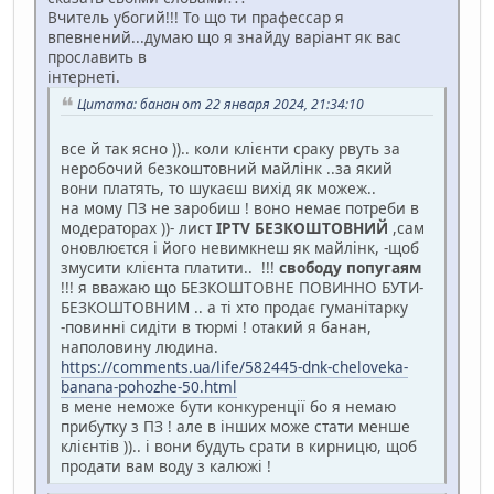
Вчитель убогий!!! То що ти прафессар я
впевнений...думаю що я знайду варіант як вас
прославить в
інтернеті.
Цитата: банан от 22 января 2024, 21:34:10
все й так ясно )).. коли клієнти сраку рвуть за
неробочий безкоштовний майлінк ..за який
вони платять, то шукаєш вихід як можеж..
на мому ПЗ не заробиш ! воно немає потреби в
модераторах ))- лист
IPTV БЕЗКОШТОВНИЙ
,сам
оновлюєтся і його невимкнеш як майлінк, -щоб
змусити клієнта платити.. !!!
свободу попугаям
!!! я вважаю що БЕЗКОШТОВНЕ ПОВИННО БУТИ-
БЕЗКОШТОВНИМ .. а ті хто продає гуманітарку
-повинні сидіти в тюрмі ! отакий я банан,
наполовину людина.
https://comments.ua/life/582445-dnk-cheloveka-
banana-pohozhe-50.html
в мене неможе бути конкуренції бо я немаю
прибутку з ПЗ ! але в інших може стати менше
клієнтів )).. і вони будуть срати в кирницю, щоб
продати вам воду з калюжі !