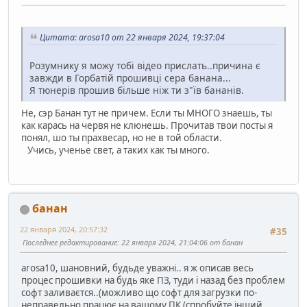
Цитата: arosa10 от 22 января 2024, 19:37:04
Розумнику я можу тобі відео прислать..причина є
завжди в Горбатій прошивці сера банана...
Я тюнерів прошив більше ніж ти з"їв бананів.
Не, сэр Банан тут не причем. Если ты МНОГО знаешь, ты
как карась на червя не клюнешь. Прочитав твои посты я
понял, шо ты прахвесар, но не в той области.
Учись, ученье свет, а таких как ты много.
банан
22 января 2024, 20:57:32
#35
Последнее редактирование
: 22 января 2024, 21:04:06 от банан
arosa10, шановний, будьде уважні.. я ж описав весь
процес прошивки на будь яке ПЗ, туди і назад без проблем
софт заливаєтся..(можливо що софт для загрузки по-
неправельно працює на вашому ПК (спробуйте інший