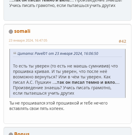
Учись писать грамотно, если пытаешься учить других
somali
23 января 2024, 16:47:05
#42
Цитата: Pavel01 от 23 января 2024, 16:06:50
То есть ты уверен (то есть не маешь сумнивив) что
прошивка кривая. И ты уверен, что после неё
возможно вернуться? Или в чём ты уверен. Как
писал А.С. Пушкин ..
..так он писал темно и вяло.
...
Произведение знаешь? Учись писать грамотно,
если пытаешься учить других
Ты не прошивался этой прошивкой и тебе нечего
вставлять свои пять копеек.
Bonus