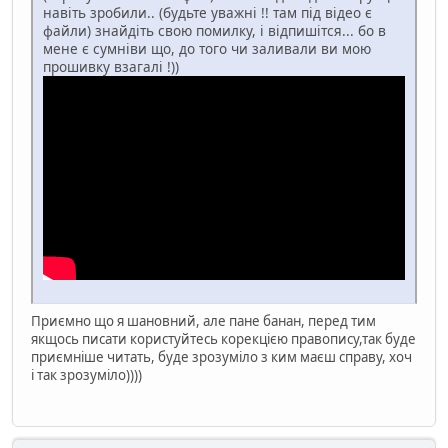
навіть зробили.. (будьте уважні !! там під відео є
файли) знайдіть свою помилку, і відпишітся... бо в
мене є сумніви що, до того чи заливали ви мою
прошивку взагалі !))
Приємно що я шановний, але пане банан, перед тим
якщось писати користуйтесь корекцією правопису,так буде
приємніше читать, буде зрозуміло з ким маєш справу, хоч
і так зрозуміло))))