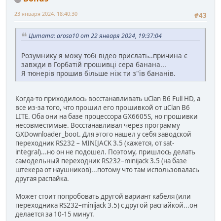
23 января 2024, 18:40:30
#43
Цитата: arosa10 от 22 января 2024, 19:37:04
Розумнику я можу тобі відео прислать..причина є
завжди в Горбатій прошивці сера банана...
Я тюнерів прошив більше ніж ти з"їв бананів.
Когда-то приходилось восстанавливать uClan B6 Full HD, а
все из-за того, что прошил его прошивкой от uClan B6
LITE. Оба они на базе процессора GX6605S, но прошивки
несовместимые. Восстанавливал через программу
GXDownloader_boot. Для этого нашел у себя заводской
переходник RS232 – MINIJACK 3.5 (кажется, от sat-
integral)...но он не подошел. Поэтому, пришлось делать
самодельный переходник RS232–minijack 3.5 (на базе
штекера от наушников)...потому что там использовалась
другая распайка.
Может стоит попробовать другой вариант кабеля (или
переходника RS232–minijack 3.5) с другой распайкой...он
делается за 10-15 минут.