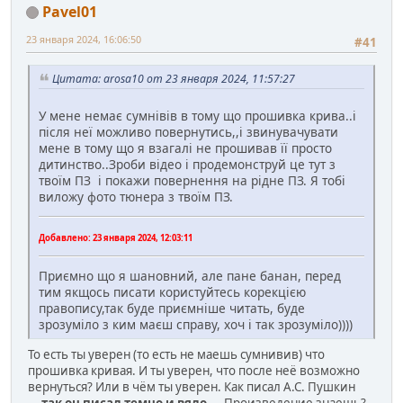
Pavel01
23 января 2024, 16:06:50
#41
Цитата: arosa10 от 23 января 2024, 11:57:27
У мене немає сумнівів в тому що прошивка крива..і
після неї можливо повернутись,,і звинувачувати
мене в тому що я взагалі не прошивав її просто
дитинство..Зроби відео і продемонструй це тут з
твоїм ПЗ і покажи повернення на рідне ПЗ. Я тобі
виложу фото тюнера з твоїм ПЗ.
Добавлено:
23 января 2024, 12:03:11
Приємно що я шановний, але пане банан, перед
тим якщось писати користуйтесь корекцією
правопису,так буде приємніше читать, буде
зрозуміло з ким маєш справу, хоч і так зрозуміло))))
То есть ты уверен (то есть не маешь сумнивив) что
прошивка кривая. И ты уверен, что после неё возможно
вернуться? Или в чём ты уверен. Как писал А.С. Пушкин
..
..так он писал темно и вяло.
... Произведение знаешь?