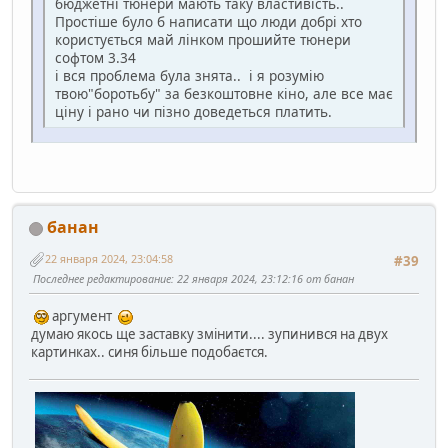
бюджетні тюнери мають таку властивість..
Простіше було б написати що люди добрі хто
користується май лінком прошийте тюнери
софтом 3.34
і вся проблема була знята.. і я розумію
твою"боротьбу" за безкоштовне кіно, але все має
ціну і рано чи пізно доведеться платить.
банан
22 января 2024, 23:04:58
#39
Последнее редактирование
: 22 января 2024, 23:12:16 от банан
аргумент
думаю якось ще заставку змінити.... зупинився на двух
картинках.. синя більше подобаєтся.