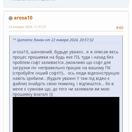
arosa10
23 января 2024, 11:57:27
#40
Цитата: банан от 22 января 2024, 20:57:32
arosa10, шановний, будьде уважні.. я ж описав весь
процес прошивки на будь яке ПЗ, туди і назад без
проблем софт заливаєтся..(можливо що софт для
загрузки по- неправельно працює на вашому ПК
(спробуйте інший софт!!!).. ось люди відеоінструкцію
навіть зробили.. (будьте уважні !! там під відео є
файли) знайдіть свою помилку, і відпишітся... бо в
мене є сумніви що, до того чи заливали ви мою
прошивку взагалі !))