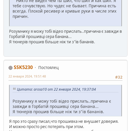
Никто не видел чем ты шил, что шил и как шил. Я
тебе сочувствую. Но чудес не бывает. Причина есть
всегда. Плохой ресивер и кривые руки в числе этих
причин.
Розумнику я можу тобі відео прислать..причина є завжди в
Горбатій прошивці сера банана...
Я тюнерів прошив більше ніж ти з"їв бананів.
SSK5230
Постоялец
22 января 2024, 19:51:48
#32
Цитата: arosa10 от 22 января 2024, 19:37:04
Розумнику я можу тобі відео прислать..причина є
завжди в Горбатій прошивці сера банана...
Я тюнерів прошив більше ніж ти з"їв бананів.
Я про это сразу писал,что прошивка не внушает доверия.
И можно просто рес потерять при этом.