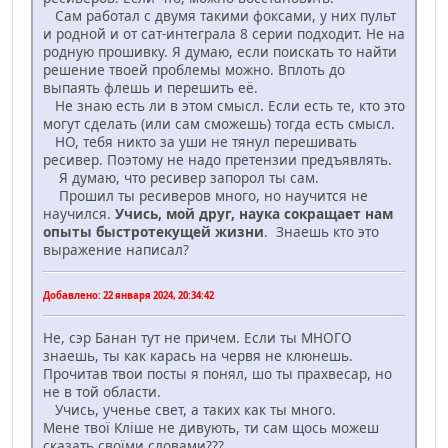
Сам работал с двумя такими фоксами, у них пульт
и родной и от сат-интеграла 8 серии подходит. Не на
родную прошивку. Я думаю, если поискать то найти
решение твоей проблемы можно. Вплоть до
выпаять флешь и перешить её.
Не знаю есть ли в этом смысл. Если есть те, кто это
могут сделать (или сам сможешь) тогда есть смысл.
НО, тебя никто за уши не тянул перешивать
ресивер. Поэтому не надо претензии предъявлять.
Я думаю, что ресивер запорол ты сам.
Прошил ты ресиверов много, но научится не
научился.
Учись, мой друг, наука сокращает нам
опыты быстротекущей жизни
. Знаешь кто это
выражение написал?
Добавлено:
22 января 2024, 20:34:42
Не, сэр Банан тут не причем. Если ты МНОГО
знаешь, ты как карась на червя не клюнешь.
Прочитав твои посты я понял, шо ты прахвесар, но
не в той области.
Учись, ученье свет, а таких как ты много.
Мене твої Кліше не дивують, ти сам щось можеш
сказать своїми словами???