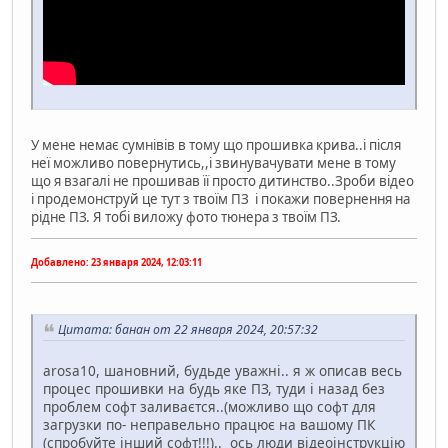
У мене немає сумнівів в тому що прошивка крива..і після
неї можливо повернутись,,і звинувачувати мене в тому
що я взагалі не прошивав її просто дитинство..Зроби відео
і продемонструй це тут з твоїм ПЗ і покажи повернення на
рідне ПЗ. Я тобі виложу фото тюнера з твоїм ПЗ.
Добавлено:
23 января 2024, 12:03:11
Цитата: банан от 22 января 2024, 20:57:32
arosa10, шановний, будьде уважні.. я ж описав весь
процес прошивки на будь яке ПЗ, туди і назад без
проблем софт заливаєтся..(можливо що софт для
загрузки по- неправельно працює на вашому ПК
(спробуйте інший софт!!!).. ось люди відеоінструкцію