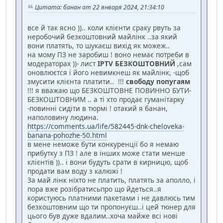
Цитата: банан от 22 января 2024, 21:34:10
все й так ясно )).. коли клієнти сраку рвуть за
неробочий безкоштовний майлінк ..за який
вони платять, то шукаєш вихід як можеж..
на мому ПЗ не заробиш ! воно немає потреби в
модераторах ))- лист
IPTV БЕЗКОШТОВНИЙ
,сам
оновлюєтся і його невимкнеш як майлінк, -щоб
змусити клієнта платити.. !!!
свободу попугаям
!!! я вважаю що БЕЗКОШТОВНЕ ПОВИННО БУТИ-
БЕЗКОШТОВНИМ .. а ті хто продає гуманітарку
-повинні сидіти в тюрмі ! отакий я банан,
наполовину людина.
https://comments.ua/life/582445-dnk-cheloveka-
banana-pohozhe-50.html
в мене неможе бути конкуренції бо я немаю
прибутку з ПЗ ! але в інших може стати менше
клієнтів )).. і вони будуть срати в кирницю, щоб
продати вам воду з калюжі !
За май лінк ніхто не платить, платять за аполло, і
пора вже розібратисьпро що йдеться..я
користуюсь платними пакетами і не давлюсь тим
безкоштовним що ти пропонуєш..і цей тюнер для
цього був дуже вдалим..хоча майже всі нові