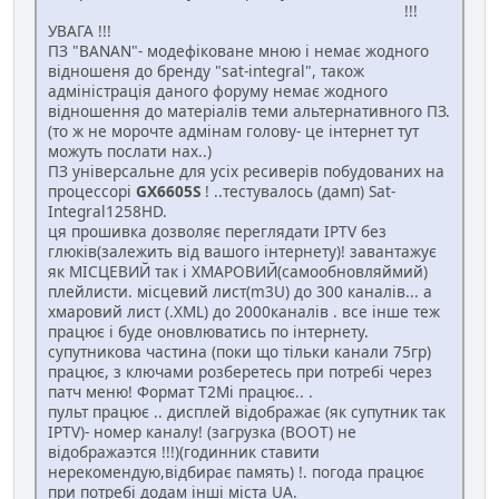
!!!
УВАГА !!!
ПЗ "BANAN"- модефіковане мною і немає жодного
відношеня до бренду "sat-integral", також
адміністрація даного форуму немає жодного
відношення до матеріалів теми альтернативного ПЗ.
(то ж не морочте адмінам голову- це інтернет тут
можуть послати нах..)
ПЗ універсальне для усіх ресиверів побудованих на
процессорі
GX6605S
! ..тестувалось (дамп) Sat-
Integral1258HD.
ця прошивка дозволяє переглядати IPTV без
глюків(залежить від вашого інтернету)! завантажує
як МІСЦЕВИЙ так і ХМАРОВИЙ(самообновляймий)
плейлисти. місцевий лист(m3U) до 300 каналів... а
хмаровий лист (.XML) до 2000каналів . все інше теж
працює і буде оновлюватись по інтернету.
супутникова частина (поки що тільки канали 75гр)
працює, з ключами розберетесь при потребі через
патч меню! Формат Т2Мі працює.. .
пульт працює .. дисплей відображає (як супутник так
IPTV)- номер каналу! (загрузка (BOOT) не
відображаэтся !!!)(годинник ставити
нерекомендую,відбирає память) !. погода працює
при потребі додам інші міста UA.