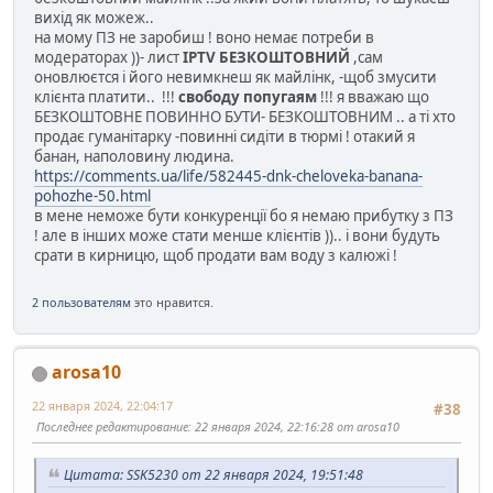
вихід як можеж..
на мому ПЗ не заробиш ! воно немає потреби в
модераторах ))- лист
IPTV БЕЗКОШТОВНИЙ
,сам
оновлюєтся і його невимкнеш як майлінк, -щоб змусити
клієнта платити.. !!!
свободу попугаям
!!! я вважаю що
БЕЗКОШТОВНЕ ПОВИННО БУТИ- БЕЗКОШТОВНИМ .. а ті хто
продає гуманітарку -повинні сидіти в тюрмі ! отакий я
банан, наполовину людина.
https://comments.ua/life/582445-dnk-cheloveka-banana-
pohozhe-50.html
в мене неможе бути конкуренції бо я немаю прибутку з ПЗ
! але в інших може стати менше клієнтів )).. і вони будуть
срати в кирницю, щоб продати вам воду з калюжі !
2 пользователям
это нравится.
arosa10
22 января 2024, 22:04:17
#38
Последнее редактирование
: 22 января 2024, 22:16:28 от arosa10
Цитата: SSK5230 от 22 января 2024, 19:51:48