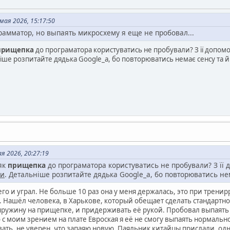
мая 2026, 15:17:50
грамматор, но выпаять микросхему я еще не пробовал...
прищепка
до програматора користуватись не пробували? З її допом
ніше розпитайте дядька Google_a, бо повторюватись немає сенсу та й
я 2026, 20:27:19
 як
прищепка
до програматора користуватись не пробували? З її
си
. Детальніше розпитайте дядька Google_a, бо повторюватись нем
его и уграл. Не больше 10 раз она у меня держалась, это при трени
. Нашёл человека, в Харькове, который обещает сделать стандартн
ружину на прищепке, и придерживать её рукой. Пробовал выпаять 
то с моим зрением на плате Евроская я её не смогу выпаять нормальн
ть, не уверен, что запаяю новую. Паяльник китайцы прислали, одн