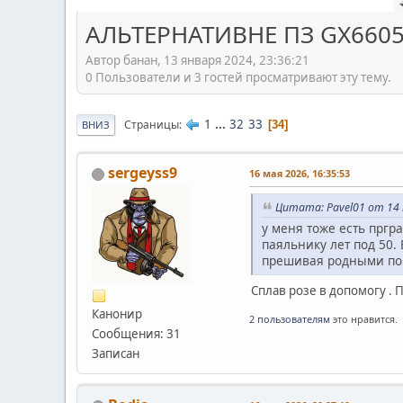
АЛЬТЕРНАТИВНЕ ПЗ GX6605S
Автор банан, 13 января 2024, 23:36:21
0 Пользователи и 3 гостей просматривают эту тему.
1
...
32
33
Страницы
34
ВНИЗ
sergeyss9
16 мая 2026, 16:35:53
Цитата: Pavel01 от 14 
у меня тоже есть пргр
паяльнику лет под 50.
прешивая родными по
Сплав розе в допомогу . П
Канонир
2 пользователям
это нравится.
Сообщения: 31
Записан