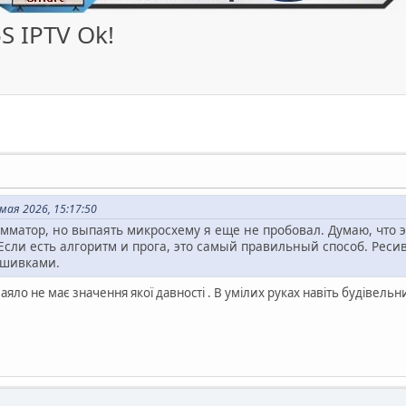
 IPTV Ok!
мая 2026, 15:17:50
амматор, но выпаять микросхему я еще не пробовал. Думаю, что э
 Если есть алгоритм и прога, это самый правильный способ. Ресив
шивками.
аяло не має значення якої давності . В умілих руках навіть будівельн