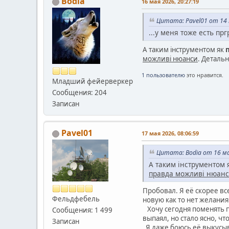
Bodia
16 мая 2026, 20:27:19
Цитата: Pavel01 от 14 
...у меня тоже есть пр
А таким інструментом як
можливі нюанси
. Деталь
1 пользователю
это нравится.
Младший фейерверкер
Сообщения: 204
Записан
Pavel01
17 мая 2026, 08:06:59
Цитата: Bodia от 16 ма
А таким інструментом
правда можливі нюан
Пробовал. Я её скорее вс
Фельдфебель
новую как то нет желания
Хочу сегодня поменять п
Сообщения: 1 499
выпаял, но стало ясно, ч
Записан
Я даже боюсь её выкусыва