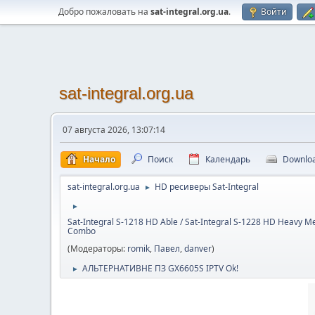
Добро пожаловать на
sat-integral.org.ua
.
Войти
sat-integral.org.ua
07 августа 2026, 13:07:14
Начало
Поиск
Календарь
Downlo
sat-integral.org.ua
HD ресиверы Sat-Integral
►
►
Sat-Integral S-1218 HD Able / Sat-Integral S-1228 HD Heavy Me
Combo
(Модераторы:
romik
,
Павел
,
danver
)
АЛЬТЕРНАТИВНЕ ПЗ GX6605S IPTV Ok!
►