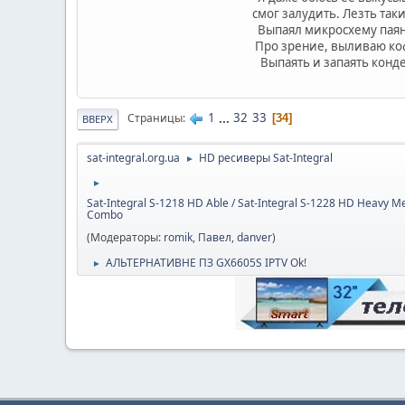
смог залудить. Лезть так
Выпаял микросхему паяни
Про зрение, выливаю коф
Выпаять и запаять конде
1
...
32
33
Страницы
34
ВВЕРХ
sat-integral.org.ua
HD ресиверы Sat-Integral
►
►
Sat-Integral S-1218 HD Able / Sat-Integral S-1228 HD Heavy Me
Combo
(Модераторы:
romik
,
Павел
,
danver
)
АЛЬТЕРНАТИВНЕ ПЗ GX6605S IPTV Ok!
►