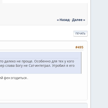
« Назад
-
Далее »
ПЕЧАТЬ
#495
то далеко не проще. Особенно для тех у кого
ер слава Богу не Сат-интеграл. Угробил я его
ий фен згодиться .