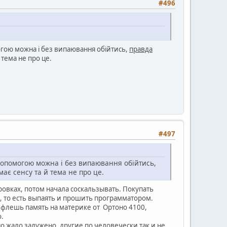
#496
огою можна і без випаювання обійтись,
правда
 тема не про це.
#497
 допомогою можна і без випаювання обійтись,
ає сенсу та й тема не про це.
рровках, потом начала соскальзывать. Покупать
о, то есть выпаять и прошить программатором.
флешь память на материке от Ортоно 4100,
о.
о жало залужено, другие по человечески так и не