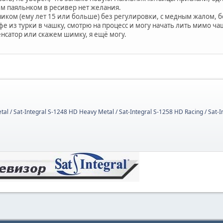
им паяльнком в ресивер нет желания.
ком (ему лет 15 или больше) без регулировки, с медным жалом, бол
е из турки в чашку, смотрю на процесс и могу начать лить мимо ча
нсатор или скажем шимку, я ещё могу.
tal / Sat-Integral S-1248 HD Heavy Metal / Sat-Integral S-1258 HD Racing / Sat-