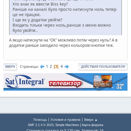
Хто знає як ввести Biss key?
Раніше на каналі було просто натиснути ноль тепер
це не працює.
І ще як у додатки увійти?
Входить тільки через ноль,раніше з меню можно
було увійти..
А якщо натиснути на "ОК" можливо потім через нуль? А в
додатки раніше заходило через кольорові кнопки теж.
1
2
4
Страницы
3
ВВЕРХ
ДЕЙСТВИЯ ПОЛЬЗОВАТЕЛЯ
|
|
Помощь
Условия и правила
Вверх ▲
,
|
SMF 2.1.4 © 2023
Simple Machines
Карта форума
Страница создана за 5.170 сек. Запросов: 24.