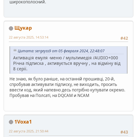
широкополосний.
Щукар
22 августа 2025, 14:53:14
#42
Цитата: sergeyss9 от 05 февраля 2024, 22:48:07
Активація емуля -меню / мультимедія /AUDIO+000
Річна підписка , активується вручну , на відміну від
8 серії.
Не знаю, як було раніше, на останній прошивці, 20-й,
спробував активувати підписку, не виходить, просить
ввести код, який напевно десь потрібно купувати окремо.
Пробував на Полсаті, на DQCAM и NCAM
1Voxa1
22 августа 2025, 21:50:44
#43