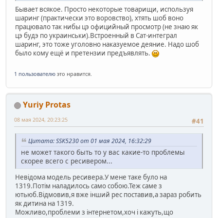
Бывает всякое. Просто некоторые товарищи, используя
шаринг (практически это воровство), хтять шоб воно
працювало так нибы цэ официйный просмотр (не знаю як
цэ будэ по украинськи).Встроенный в Сат-интеграл
шаринг, это тоже уголовно наказуемое деяние. Надо шоб
было кому ещё и претензии предъявлять.
1 пользователю
это нравится.
Yuriy Protas
08 мая 2024, 20:23:25
#41
Цитата: SSK5230 от 01 мая 2024, 16:32:29
не может такого быть то у вас какие-то проблемы
скорее всего с ресивером...
Невідома модель ресивера.У мене таке було на
1319.Потім наладилось само собою.Теж саме з
ютьюб.Відмовив,я вже інший рес поставив,а зараз робить
як дитина на 1319.
Можливо,проблеми з інтернетом,хоч і кажуть,що