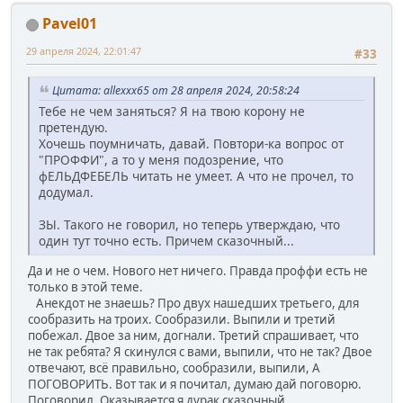
Pavel01
29 апреля 2024, 22:01:47
#33
Цитата: allexxx65 от 28 апреля 2024, 20:58:24
Тебе не чем заняться? Я на твою корону не
претендую.
Хочешь поумничать, давай. Повтори-ка вопрос от
"ПРОФФИ", а то у меня подозрение, что
фЕЛЬДФЕБЕЛЬ читать не умеет. А что не прочел, то
додумал.
ЗЫ. Такого не говорил, но теперь утверждаю, что
один тут точно есть. Причем сказочный...
Да и не о чем. Нового нет ничего. Правда проффи есть не
только в этой теме.
Анекдот не знаешь? Про двух нашедших третьего, для
сообразить на троих. Сообразили. Выпили и третий
побежал. Двое за ним, догнали. Третий спрашивает, что
не так ребята? Я скинулся с вами, выпили, что не так? Двое
отвечают, всё правильно, сообразили, выпили, А
ПОГОВОРИТЬ. Вот так и я почитал, думаю дай поговорю.
Поговорил. Оказывается я дурак сказочный.