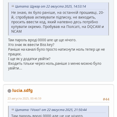
Цитата: Щукар от 22 августа 2025, 14:53:14
Не знаю, як було раніше, на останній прошивці, 20-
й, спробував активувати підписку, не виходить,
просить ввести код, який напевно десь потрібно
купувати окремо. Пробував на Полсаті, на DQCAM и
NCAM
Там пароль вроді 0000 але це ще нічого.
Хто знає як ввести Biss key?
Раніше на каналі було просто натиснути ноль тепер це не
працює.
І ще як у додатки увійти?
Входить тільки через ноль,раніше з меню можно було
увійти...
lucia.sdfg
23 августа 2025, 00:46:59
#44
Цитата: 1Voxa1 от 22 августа 2025, 21:50:44
Там пароль вроді 0000 але це ще нічого.