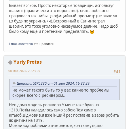
Бывает всякое. Просто некоторые товарищи, используя
шаринг (практически это воровство), хтять шоб воно
працювало так нибы цэ официйный просмотр (не знаю як
цэ будэ по украинськи).Встроенный в Сат-интеграл
шаринг, это тоже уголовно наказуемое деяние. Надо шоб
было кому ещё и претензии предъявлять.
1 пользователю
это нравится.
Yuriy Protas
08 мая 2024, 20:23:25
#41
Цитата: SSK5230 от 01 мая 2024, 16:32:29
не может такого быть то у вас какие-то проблемы
скорее всего с ресивером...
Невідома модель ресивера.У мене таке було на
1319.Потім наладилось само собою.Теж саме з
ютьюб.Відмовив,я вже інший рес поставив,а зараз робить
як дитина на 1319.
Можливо,проблеми з інтернетом,хоч і кажуть,що