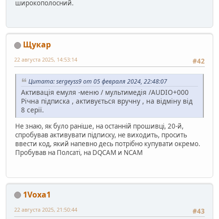
широкополосний.
Щукар
22 августа 2025, 14:53:14
#42
Цитата: sergeyss9 от 05 февраля 2024, 22:48:07
Активація емуля -меню / мультимедія /AUDIO+000
Річна підписка , активується вручну , на відміну від
8 серії.
Не знаю, як було раніше, на останній прошивці, 20-й,
спробував активувати підписку, не виходить, просить
ввести код, який напевно десь потрібно купувати окремо.
Пробував на Полсаті, на DQCAM и NCAM
1Voxa1
22 августа 2025, 21:50:44
#43