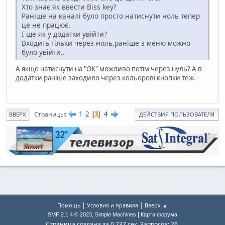
Хто знає як ввести Biss key?
Раніше на каналі було просто натиснути ноль тепер
це не працює.
І ще як у додатки увійти?
Входить тільки через ноль,раніше з меню можно
було увійти..
А якщо натиснути на "ОК" можливо потім через нуль? А в
додатки раніше заходило через кольорові кнопки теж.
1
2
4
Страницы
3
ВВЕРХ
ДЕЙСТВИЯ ПОЛЬЗОВАТЕЛЯ
|
|
Помощь
Условия и правила
Вверх ▲
,
|
SMF 2.1.4 © 2023
Simple Machines
Карта форума
Страница создана за 0.237 сек. Запросов: 26.