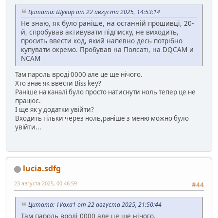
Цитата: Щукар от 22 августа 2025, 14:53:14
Не знаю, як було раніше, на останній прошивці, 20-
й, спробував активувати підписку, не виходить,
просить ввести код, який напевно десь потрібно
купувати окремо. Пробував на Полсаті, на DQCAM и
NCAM
Там пароль вроді 0000 але це ще нічого.
Хто знає як ввести Biss key?
Раніше на каналі було просто натиснути ноль тепер це не
працює.
І ще як у додатки увійти?
Входить тільки через ноль,раніше з меню можно було
увійти...
lucia.sdfg
23 августа 2025, 00:46:59
#44
Цитата: 1Voxa1 от 22 августа 2025, 21:50:44
Там пароль вроді 0000 але це ще нічого.