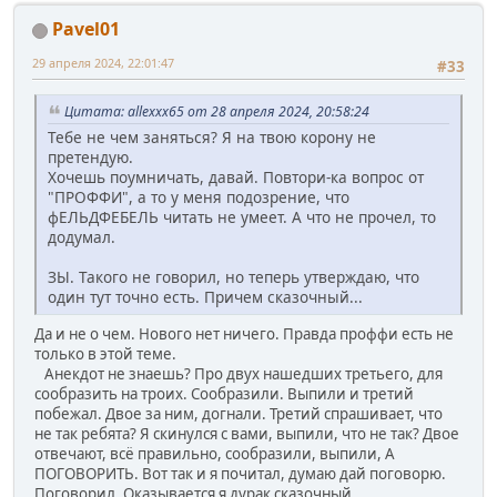
Pavel01
29 апреля 2024, 22:01:47
#33
Цитата: allexxx65 от 28 апреля 2024, 20:58:24
Тебе не чем заняться? Я на твою корону не
претендую.
Хочешь поумничать, давай. Повтори-ка вопрос от
"ПРОФФИ", а то у меня подозрение, что
фЕЛЬДФЕБЕЛЬ читать не умеет. А что не прочел, то
додумал.
ЗЫ. Такого не говорил, но теперь утверждаю, что
один тут точно есть. Причем сказочный...
Да и не о чем. Нового нет ничего. Правда проффи есть не
только в этой теме.
Анекдот не знаешь? Про двух нашедших третьего, для
сообразить на троих. Сообразили. Выпили и третий
побежал. Двое за ним, догнали. Третий спрашивает, что
не так ребята? Я скинулся с вами, выпили, что не так? Двое
отвечают, всё правильно, сообразили, выпили, А
ПОГОВОРИТЬ. Вот так и я почитал, думаю дай поговорю.
Поговорил. Оказывается я дурак сказочный.