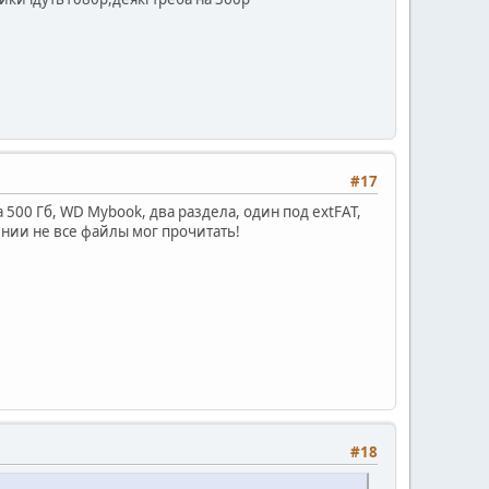
#17
500 Гб, WD Mybook, два раздела, один под extFAT,
тении не все файлы мог прочитать!
#18