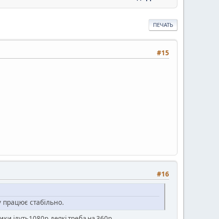
ПЕЧАТЬ
#15
#16
v працює стабільно.
ики ідуть1080р,деякі треба на 360р