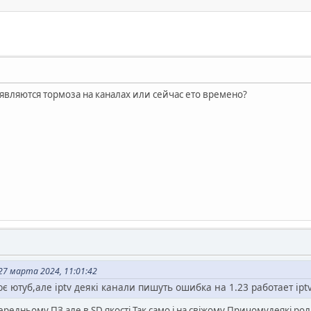
вляются тормоза на каналах или сейчас ето времено?
7 марта 2024, 11:01:42
є ютуб,але iptv деякі канали пишуть ошибка на 1.23 работает ipt
редньому ПЗ,але в SD якості.Так само і на свіжому.Причомудеякі рол