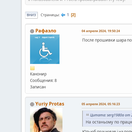
1
Страницы
2
ВНИЗ
Рафаэло
04 апреля 2024, 19:50:24
После прошивки шара поя
Канонир
Сообщения: 8
Записан
Yuriy Protas
05 апреля 2024, 05:16:23
Цитата: serg1980a от 2
На останьому по працю
Ютьюб працював і на попе