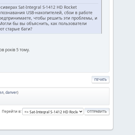
верах Sat-Integral S-1412 HD Rocket
спознавания USB-накопителей, сбои в работе
редпринимаете, чтобы решить эти проблемы, и
Могли бы вы объяснить, как пользователи
ют старые баги?
в років 5 тому.
ПЕЧАТЬ
ел
,
danver
)
Перейти в