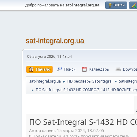
Добро пожаловать на
sat-integral.org.ua
.
Войти
sat-integral.org.ua
09 августа 2026, 11:43:54
Начало
Поиск
Календарь
Downlo
sat-integral.org.ua
HD ресиверы Sat-Integral
Sat-Integ
►
►
ПО Sat-Integral S-1432 HD COMBO/S-1412 HD ROCKET вер
►
ПО Sat-Integral S-1432 HD
Автор danver, 15 марта 2024, 13:07:05
0 Пользователи и 1 гость просматривают эту тему.