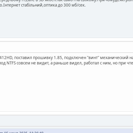
.Інтернет стабільний,оптика до 300 мб/сек.
412HD, поставил прошивку 1.85, подключен "винт" механический на 
под NTFS совсем не видит, а раньше видел, работал с ним, но при ч