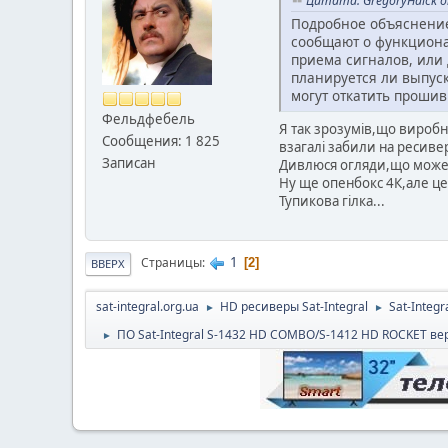
Цитата: GregoryHaick о
Подробное объяснение:
сообщают о функционал
приема сигналов, или
планируется ли выпус
могут откатить проши
Фельдфебель
Я так зрозумів,що вироб
Сообщения: 1 825
взагалі забили на ресиве
Записан
Дивлюся огляди,що може н
Ну ще опенбокс 4К,але це
Тупикова гілка...
1
Страницы
2
ВВЕРХ
sat-integral.org.ua
HD ресиверы Sat-Integral
Sat-Integ
►
►
ПО Sat-Integral S-1432 HD COMBO/S-1412 HD ROCKET вер
►