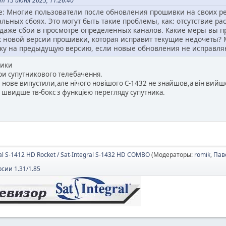
т 15 июня 2025, 11:26:40
 Многие пользователи после обновления прошивки на своих реси
ьных сбоях. Это могут быть такие проблемы, как: отсутствие ра
 даже сбои в просмотре определенных каналов. Какие меры вы п
к новой версии прошивки, которая исправит текущие недочеты? 
вку на предыдущую версию, если новые обновления не исправля
ники
ри супутникового телебачення.
ове випустили,але нічого новішого С-1432 не знайшов,а він вийшо
 швидше тв-бокс з функцією перегляду супутника.
ral S-1412 HD Rocket / Sat-Integral S-1432 HD COMBO
(Модераторы:
romik
,
Пав
сии 1.31/1.85