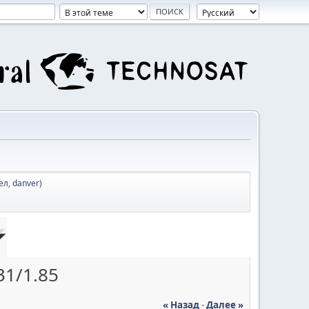
ел
,
danver
)
31/1.85
« Назад
-
Далее »