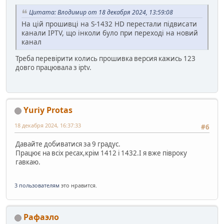
Цитата: Влодимир от 18 декабря 2024, 13:59:08
На цій прошивці на S-1432 HD перестали підвисати
канали IPTV, що інколи було при переході на новий
канал
Треба перевірити колись прошивка версия кажись 123
довго працювала з iptv.
Yuriy Protas
18 декабря 2024, 16:37:33
#6
Давайте добиватися за 9 градус.
Працює на всіх ресах,крім 1412 і 1432.І я вже півроку
гавкаю.
3 пользователям
это нравится.
Рафаэло