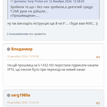
Цитата: Yuriy Protas от 12 декабря 2024, 12:38:43
Зробили те,що і без них зробили,а дев'ятий градус
Т-2МІ руки не дійшли...
«Прошивщики»....
ну так викладіть інструкцію ще й на 9"... і буде вам ФІКС.. ))
2 пользователям
это нравится.
Влодимир
18 декабря 2024, 13:59:08
#4
На цій прошивці на S-1432 HD перестали підвисати канали
IPTV, що інколи було при переході на новий канал
serg1980a
18 декабря 2024, 15:24:14
#5