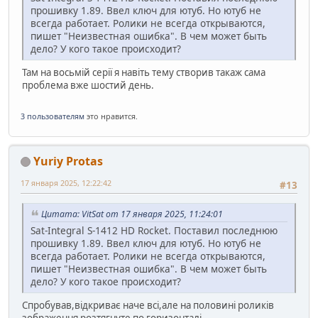
прошивку 1.89. Ввел ключ для ютуб. Но ютуб не
всегда работает. Ролики не всегда открываются,
пишет "Неизвестная ошибка". В чем может быть
дело? У кого такое происходит?
Там на восьмій серії я навіть тему створив такаж сама
проблема вже шостий день.
3 пользователям
это нравится.
Yuriy Protas
17 января 2025, 12:22:42
#13
Цитата: VitSat от 17 января 2025, 11:24:01
Sat-Integral S-1412 HD Rocket. Поставил последнюю
прошивку 1.89. Ввел ключ для ютуб. Но ютуб не
всегда работает. Ролики не всегда открываются,
пишет "Неизвестная ошибка". В чем может быть
дело? У кого такое происходит?
Спробував,відкриває наче всі,але на половині роликів
зображення розтягнуте по горизонталі.