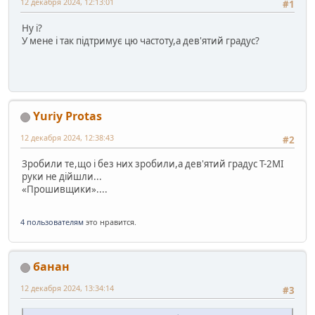
12 декабря 2024, 12:13:01
#1
Ну і?
У мене і так підтримує цю частоту,а дев'ятий градус?
Yuriy Protas
12 декабря 2024, 12:38:43
#2
Зробили те,що і без них зробили,а дев'ятий градус Т-2МІ
руки не дійшли...
«Прошивщики»....
4 пользователям
это нравится.
банан
12 декабря 2024, 13:34:14
#3