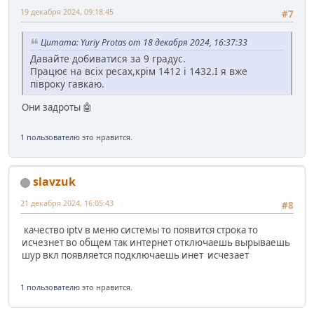
19 декабря 2024, 09:18:45
#7
Цитата: Yuriy Protas от 18 декабря 2024, 16:37:33
Давайте добиватися за 9 градус.
Працює на всіх ресах,крім 1412 і 1432.І я вже
півроку гавкаю.
Они задроты 🤖
1 пользователю
это нравится.
slavzuk
21 декабря 2024, 16:05:43
#8
качество iptv в меню системы то появится строка то
исчезнет во общем так интернет отключаешь вырываешь
шур вкл появляется подключаешь инет исчезает
1 пользователю
это нравится.