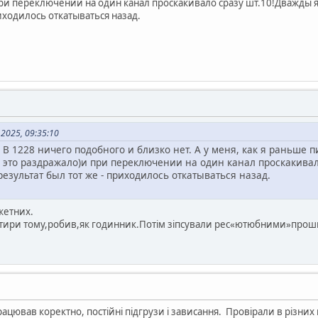
при переключении на один канал проскакивало сразу шт.10!Дважды
риходилось откатываться назад.
2025, 09:35:10
. В 1228 ничего подобного и близко нет. А у меня, как я раньше
 это раздражало)и при переключении на один канал проскакива
езультат был тот же - приходилось откатываться назад.
жетних.
 чотири тому,робив,як годинник.Потім зіпсували рес«ютюбними»про
ацював коректно, постійні підгрузи і зависання. Провірали в різних в