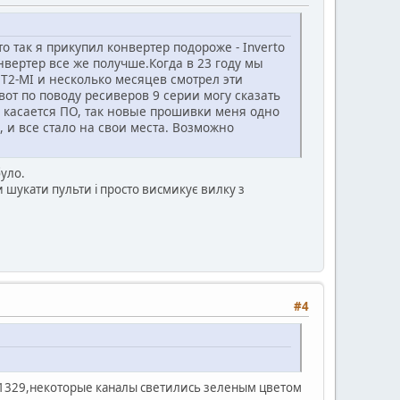
о так я прикупил конвертер подороже - Inverto
нвертер все же получше.Когда в 23 году мы
 T2-MI и несколько месяцев смотрел эти
вот по поводу ресиверов 9 серии могу сказать
о касается ПО, так новые прошивки меня одно
, и все стало на свои места. Возможно
уло.
и шукати пульти і просто висмикує вилку з
#4
 с 1329,некоторые каналы светились зеленым цветом