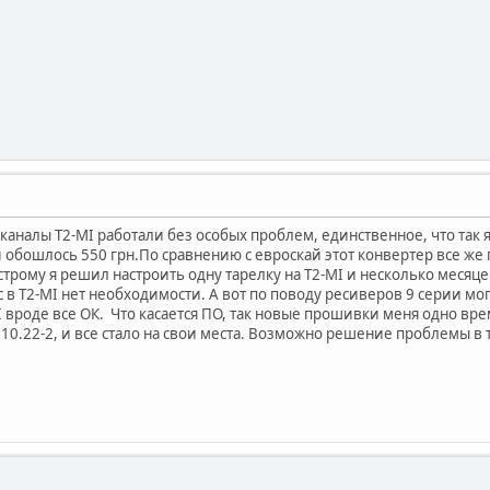
 и каналы T2-MI работали без особых проблем, единственное, что так
й обошлось 550 грн.По сравнению с евроскай этот конвертер все же
ыстрому я решил настроить одну тарелку на T2-MI и несколько месяц
 в T2-MI нет необходимости. А вот по поводу ресиверов 9 серии могу
I вроде все ОК. Что касается ПО, так новые прошивки меня одно вре
.10.22-2, и все стало на свои места. Возможно решение проблемы в