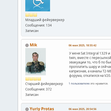
Младший фейерверкер
Сообщения: 134
Записан
Mik
06 мая 2025, 18:55:42
У меня Sat Integral 1329
twin, вместе с пересылко
эвакуации то, что б по б
проплатить шару и сейчас
капризная, а каналы T2-M
форума, откатился на V20
Старший фейерверкер
1 пользователю
это нравится.
Сообщения: 372
Записан
Yuriy Protas
06 мая 2025, 20:54:56