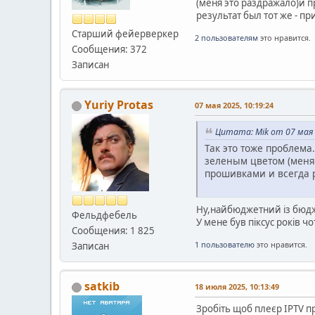
(меня это раздражало)и 
результат был тот же - п
Старший фейерверкер
2 пользователям
это нравится.
Сообщения: 372
Записан
Yuriy Protas
07 мая 2025, 10:19:24
Цитата: Mik от 07 мая 
Так это тоже проблема
зеленым цветом (меня
прошивками и всегда р
Ну,найбюджетний із бюд
Фельдфебель
У мене був піксус років
Сообщения: 1 825
1 пользователю
это нравится.
Записан
satkib
18 июля 2025, 10:13:49
Зробіть щоб плеєр IPTV пр