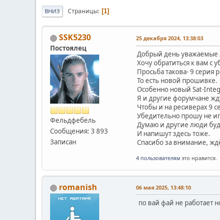
Страницы
1
ВНИЗ
SSK5230
25 декабря 2024, 13:38:03
Постоялец
Добрый день уважаемые 
Хочу обратиться к вам с 
Просьба такова- 9 серия 
То есть новой прошивке.
Особенно новый Sat-Inte
Я и другие форумчане жд
Чтобы и на ресиверах 9 с
Убедительно прошу не иг
Фельдфебель
Думаю и другие люди буд
Сообщения: 3 893
И напишут здесь тоже.
Записан
Спасибо за внимание, ж
4 пользователям
это нравится.
romanish
06 мая 2025, 13:48:10
по вай фай не работает н