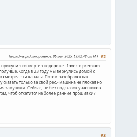
Последнее редактирование
: 06 мая 2025, 19:02:48 от Mik
#2
 я прикупил конвертер подороже - Inverto premium
 получше.Когда в 23 году мы вернулись домой с
ев смотрел эти каналы. Потом разобрался как
 сказать только за свой рес.- машина не плохая но
мя замучили. Сейчас, не без подсказок участников
 том, чтоб откатится на более ранние прошивки?
#3