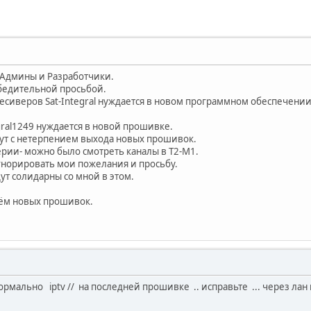
Админы и Разработчики.
убедительной просьбой.
ресиверов Sat-Integral нуждается в новом программном обеспечении
gral1249 нуждается в новой прошивке.
ут с нетерпением выхода новых прошивок.
ерии- можно было смотреть каналы в Т2-М1.
норировать мои пожелания и просьбу.
ут солидарны со мной в этом.
дём новых прошивок.
ормально iptv // на последней прошивке .. исправьте ... через лан 