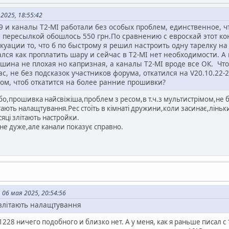
2025, 18:55:42
29 и каналы T2-MI работали без особых проблем, единственное, чт
с пересылкой обошлось 550 грн.По сравнению с евроскай этот ко
куации то, что б по быстрому я решил настроить одну тарелку на
лся как проплатить шару и сейчас в T2-MI нет необходимости. А 
машина не плохая но капризная, а каналы T2-MI вроде все ОК. Чт
с, не без подсказок участников форума, откатился на V20.10.22-2
ом, чтоб откатится на более ранние прошивки?
о,прошивка найсвіжіша,проблем з ресом,в т.ч.з мультистрімом,не б
тають налащтування.Рес стоїть в кімнаті дружини,коли засинає,ліньк
сяці злітають настройки.
 не дуже,але канали показує справно.
 06 мая 2025, 20:54:56
 злітають налащтування
 1228 ничего подобного и близко нет. А у меня, как я раньше писал