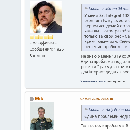
Цитата: Mik от 06 мая 
У меня Sat Integral 13
premium twin, вместе 
вернулись домой с эва
каналы. Потом разобра
только за свой рес.- 
время замучили. Сейча
Фельдфебель
решение проблемы в т
Сообщения: 1 825
Записан
Не знаю.У мене 1319 комб
Єдина проблема-іноді злі
розетки.І раз у два-три мі
Для інтернет додатків рес
2 пользователям
это нравится.
Mik
07 мая 2025, 09:35:10
Цитата: Yuriy Protas от
Єдина проблема-іноді
Так это тоже проблема. В