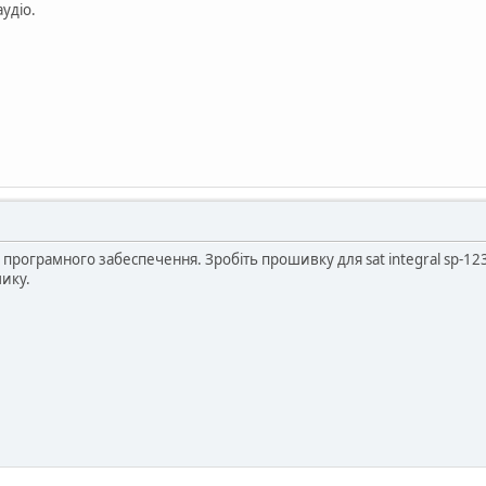
удіо.
ограмного забеспечення. Зробіть прошивку для sat integral sp-1239 
шику.