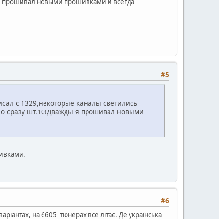
 я прошивал новыми прошивками и всегда
#5
 писал с 1329,некоторые каналы светились
ло сразу шт.10!Дважды я прошивал новыми
шивками.
#6
аріантах, на 6605 тюнерах все літає. Де українська