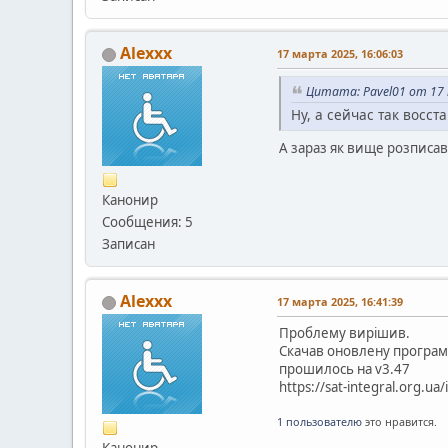
Alexxx
17 марта 2025, 16:06:03
Цитата: Pavel01 от 17 
Ну, а сейчас так восст
А зараз як вище розписав
Канонир
Сообщения: 5
Записан
Alexxx
17 марта 2025, 16:41:39
Проблему вирішив.
Скачав оновлену програму
прошилось на v3.47
https://sat-integral.org.ua
1 пользователю
это нравится.