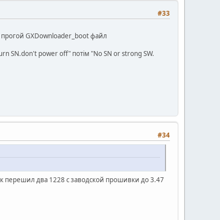
#33
32 прогой GXDownloader_boot файл
rn SN.don't power off" потім "No SN or strong SW.
#34
бок перешил два 1228 с заводской прошивки до 3.47