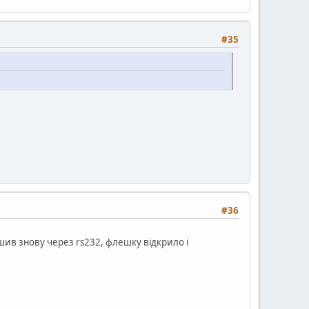
#35
#36
ив знову через rs232, флешку відкрило і