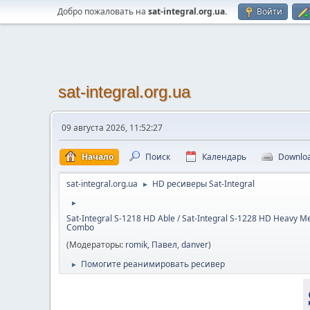
Добро пожаловать на
sat-integral.org.ua
.
Войти
sat-integral.org.ua
09 августа 2026, 11:52:27
Начало
Поиск
Календарь
Downlo
sat-integral.org.ua
HD ресиверы Sat-Integral
►
►
Sat-Integral S-1218 HD Able / Sat-Integral S-1228 HD Heavy Me
Combo
(Модераторы:
romik
,
Павел
,
danver
)
Помогите реанимировать ресивер
►