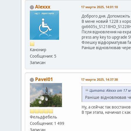
Alexxx
17 марта 2025, 14:01:10
Доброго дня. Допоможіть 
В мене новий 1228 з коро
gx6605s_S1218HD_S1228H
Після відновлення на екран
press any key to upgrade 
Флешку відформатував fat
Раніше відновлював чере
Канонир
Сообщения: 5
Записан
Pavel01
17 марта 2025, 14:37:38
Цитата: Alexxx от 17 м
Раніше відновлював че
Ну, а сейчас так восстан
В три этапа, начинал с как
Фельдфебель
Сообщения: 1 499
Записан