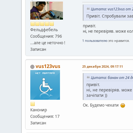
Цитата: vus123vus от 2
Привіт. Спробували за
привіт.
Фельдфебель
ні, не перевіряв. може ко
Сообщения: 796
1 пользователю
это нравится.
...але це неточно !
Записан
vus123vus
25 декабря 2024, 09:17:11
Цитата: банан от 24 де
привіт.
ні, не перевіряв. мож
зачіпати ))
Ок. Будемо чекати
Канонир
Сообщения: 17
Записан