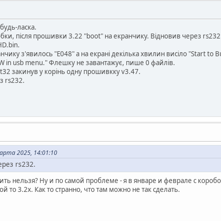
будь-ласка.
бки, після прошивки 3.22 "boot" на екранчику. Відновив через rs2
D.bin.
чику з'явилось "E048" а на екрані декілька хвилин висіло "Start to Bu
SW in usb menu." Флешку не завантажує, пише 0 файлів.
32 закинув у корінь одну прошивкку v3.47.
з rs232.
арта 2025, 14:01:10
рез rs232.
овить нельзя? Ну и по самой проблеме - я в январе и феврале с коро
ой то 3.2х. Как то странно, что там можно не так сделать.