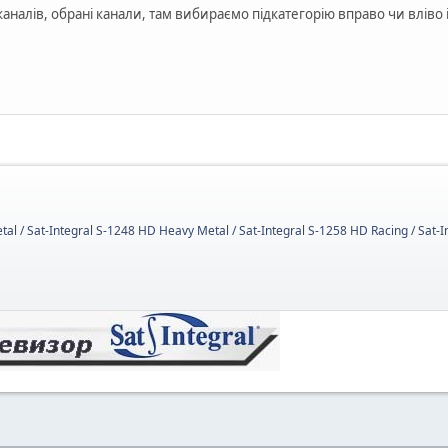
аналів, обрані канали, там вибираємо підкатегорію вправо чи вліво
tal / Sat-Integral S-1248 HD Heavy Metal / Sat-Integral S-1258 HD Racing / Sat-