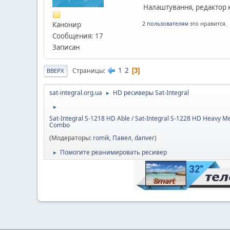
Налаштування, редактор к
2 пользователям
это нравится.
Канонир
Сообщения: 17
Записан
1
2
Страницы
3
ВВЕРХ
sat-integral.org.ua
HD ресиверы Sat-Integral
►
►
Sat-Integral S-1218 HD Able / Sat-Integral S-1228 HD Heavy Me
Combo
(Модераторы:
romik
,
Павел
,
danver
)
Помогите реанимировать ресивер
►