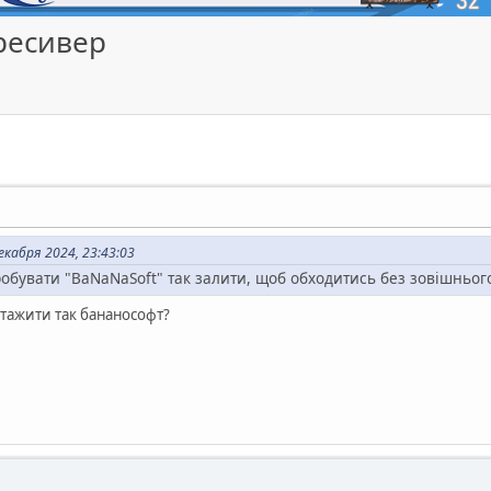
ресивер
кабря 2024, 23:43:03
робувати "BaNaNaSoft" так залити, щоб обходитись без зовішньог
нтажити так бананософт?