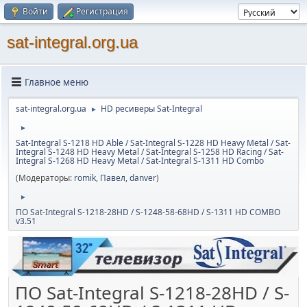
Войти
Регистрация
sat-integral.org.ua
Главное меню
sat-integral.org.ua
HD ресиверы Sat-Integral
►
►
Sat-Integral S-1218 HD Able / Sat-Integral S-1228 HD Heavy Metal / Sat-
Integral S-1248 HD Heavy Metal / Sat-Integral S-1258 HD Racing / Sat-
Integral S-1268 HD Heavy Metal / Sat-Integral S-1311 HD Combo
(Модераторы:
romik
,
Павел
,
danver
)
►
ПО Sat-Integral S-1218-28HD / S-1248-58-68HD / S-1311 HD COMBO
v3.51
ПО Sat-Integral S-1218-28HD / S-