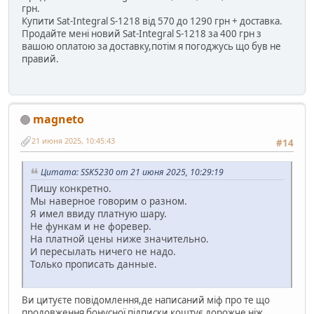
грн.
Купити Sat-Integral S-1218 від 570 до 1290 грн + доставка.
Продайте мені новий Sat-Integral S-1218 за 400 грн з
вашою оплатою за доставку,потім я погоджусь що був не
правий.
magneto
21 июня 2025, 10:45:43
#14
Цитата: SSK5230 от 21 июня 2025, 10:29:19
Пишу конкретно.
Мы наверное говорим о разном.
Я имел ввиду платную шару.
Не функам и не форевер.
На платной цены ниже значительно.
И пересылать ничего не надо.
Только прописать данные.
Ви цитуєте повідомлення,де написаний міф про те що
продовження бонусної підписки коштує дорожче ніж