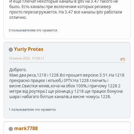
И ещё глючат некоторые каналы в iptv на 3.47 такого не
было. Есть каналы при включении которых ресивер
просто перезагружается. На 3.47 все каналы iptv работали
отлично.
3 пользователям
это нравится.
Yuriy Protas
19 июня 2025, 17:58:11
#5
Доброго.
Маю два реса,1218 і 1228.Всі прошиті версією 3.51.На 1218
прекрасно працює і ютьюб,і IPTV.На 1228 глючить і
висне.Свистки міняв,хоча на обох 100%,і причому 1228 2
метри від роутера.І ще різниця,у 1218 ще працює бонусна
шара і набагато білтше каналів,а висне чомусь 1228.
1 пользователю
это нравится.
mark7788