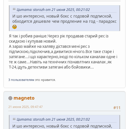
Цитата: storozh от 21 июня 2025, 00:21:02
И шо интересно, новый бокс с годовой подпиской,
обходится дешевле чем продление на год - парадокс
Я так і робив раніше.Через рік продавав старий рес із
скидкою і купував новий.
А зараз майже на халяву дістався мені рес з
підпискою,підключив,а дивитися нічого.Все таке старе і
затягане...і що характерно,іноді по кільком каналам одне і
те ж саме...Навіть на технічних пізнавлтних каналах ,як
Т-24,ідуть детективи затягані або бойовики...
3 пользователям
это нравится.
magneto
21 июня 2025, 09:47:47
#11
Цитата: storozh от 21 июня 2025, 00:21:02
И шо интересно, новый бокс с годовой подпиской,