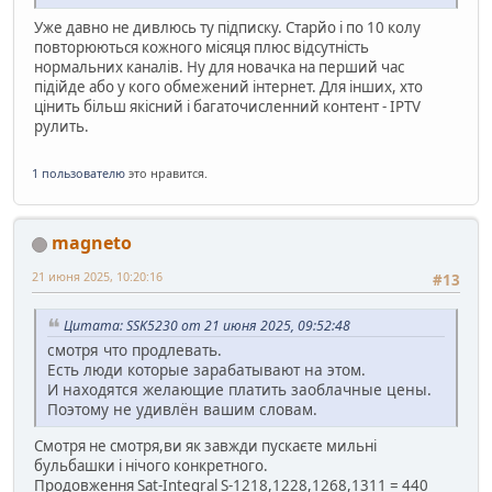
Уже давно не дивлюсь ту підписку. Старйо і по 10 колу
повторюються кожного місяця плюс відсутність
нормальних каналів. Ну для новачка на перший час
підійде або у кого обмежений інтернет. Для інших, хто
цінить більш якісний і багаточисленний контент - IPTV
рулить.
1 пользователю
это нравится.
magneto
21 июня 2025, 10:20:16
#13
Цитата: SSK5230 от 21 июня 2025, 09:52:48
смотря что продлевать.
Есть люди которые зарабатывают на этом.
И находятся желающие платить заоблачные цены.
Поэтому не удивлён вашим словам.
Смотря не смотря,ви як завжди пускаєте мильні
бульбашки і нічого конкретного.
Продовження Sat-Integral S-1218,1228,1268,1311 = 440