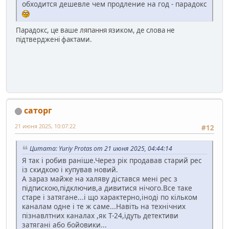
обходится дешевле чем продление на год - парадокс
Парадокс, це ваше ляпання язиком, де слова не
підтверджені фактами.
саторг
21 июня 2025, 10:07:22
#12
Цитата: Yuriy Protas от 21 июня 2025, 04:44:14
Я так і робив раніше.Через рік продавав старий рес
із скидкою і купував новий.
А зараз майже на халяву дістався мені рес з
підпискою,підключив,а дивитися нічого.Все таке
старе і затягане...і що характерно,іноді по кільком
каналам одне і те ж саме...Навіть на технічних
пізнавлтних каналах ,як Т-24,ідуть детективи
затягані або бойовики...