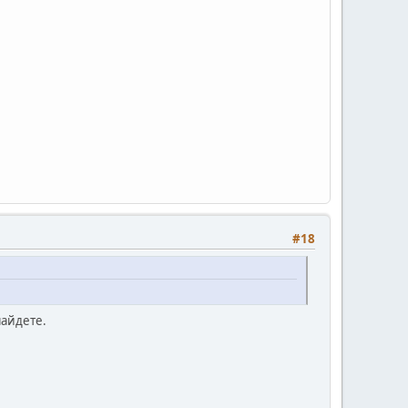
#18
найдете.