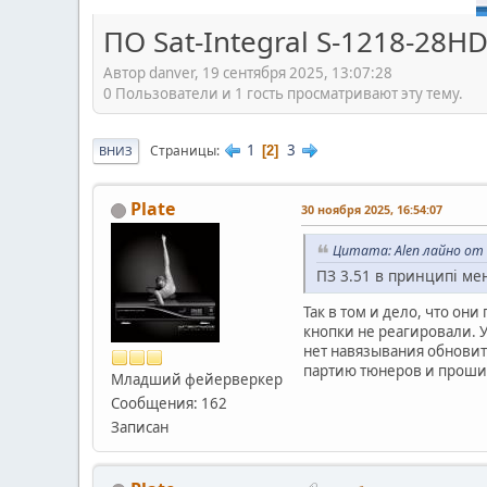
ПО Sat-Integral S-1218-28H
Автор danver, 19 сентября 2025, 13:07:28
0 Пользователи и 1 гость просматривают эту тему.
1
3
Страницы
2
ВНИЗ
Plate
30 ноября 2025, 16:54:07
Цитата: Alen лайно от 
ПЗ 3.51 в принципі ме
Так в том и дело, что он
кнопки не реагировали. У
нет навязывания обновит
партию тюнеров и прошил
Младший фейерверкер
Сообщения: 162
Записан