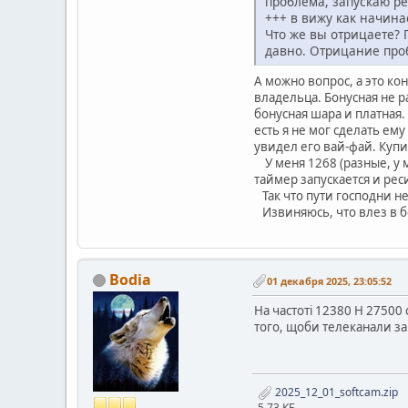
проблема, запускаю ре
+++ в вижу как начинае
Что же вы отрицаете? 
давно. Отрицание про
А можно вопрос, а это к
владельца. Бонусная не р
бонусная шара и платная.
есть я не мог сделать ем
увидел его вай-фай. Купи
У меня 1268 (разные, у м
таймер запускается и рес
Так что пути господни 
Извиняюсь, что влез в б
Bodia
01 декабря 2025, 23:05:52
На частоті 12380 Н 27500 
того, щоби телеканали за
2025_12_01_softcam.zip
5.73 КБ