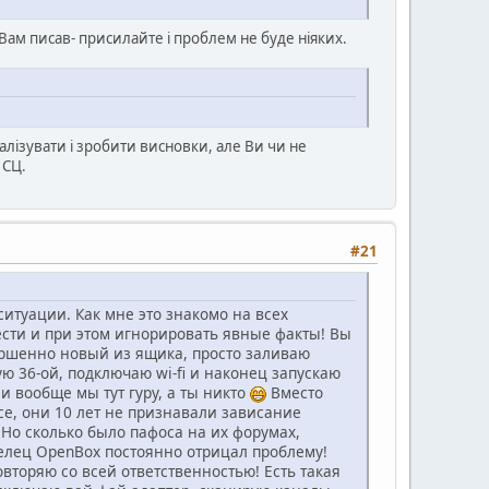
 Вам писав- присилайте і проблем не буде ніяких.
лізувати і зробити висновки, але Ви чи не
 СЦ.
#21
итуации. Как мне это знакомо на всех
нести и при этом игнорировать явные факты! Вы
вершенно новый из ящика, просто заливаю
ю 36-ой, подключаю wi-fi и наконец запускаю
 и вообще мы тут гуру, а ты никто
Вместо
се, они 10 лет не признавали зависание
 Но сколько было пафоса на их форумах,
делец OpenBox постоянно отрицал проблему!
вторяю со всей ответственностью! Есть такая