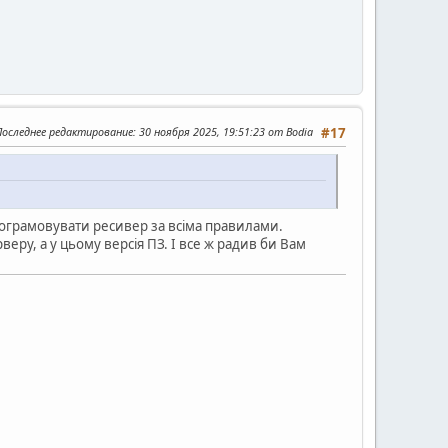
Последнее редактирование
: 30 ноября 2025, 19:51:23 от Bodia
#17
рограмовувати ресивер за всіма правилами.
еру, а у цьому версія ПЗ. І все ж радив би Вам