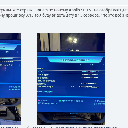
крины, что сервак FunCam по новому Apollo.SE.151 не отображает да
рну прошивку 3.15 то я буду видеть дату в 15 сервере. Что это всё з