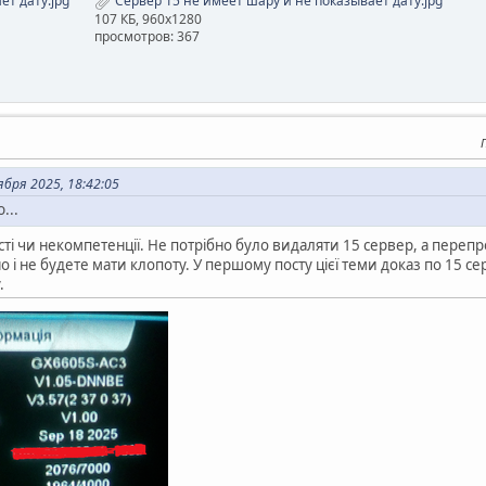
ет дату.jpg
Сервер 15 не имеет шару и не показывает дату.jpg
107 КБ, 960x1280
просмотров: 367
бря 2025, 18:42:05
...
ті чи некомпетенції. Не потрібно було видаляти 15 сервер, а переп
не будете мати клопоту. У першому посту цієї теми доказ по 15 серв
.