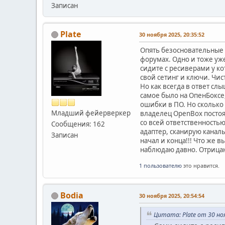
Записан
Plate
30 ноября 2025, 20:35:52
Опять безосновательные 
форумах. Одно и тоже уже
сидите с ресиверами у к
свой сетинг и ключи. Чис
Но как всегда в ответ слы
самое было на ОпенБоксе,
ошибки в ПО. Но сколько
Младший фейерверкер
владелец OpenBox постоя
со всей ответственностью
Сообщения: 162
адаптер, сканирую каналы 
Записан
начал и конца!!! Что же 
наблюдаю давно. Отрицан
1 пользователю
это нравится.
Bodia
30 ноября 2025, 20:54:54
Цитата: Plate от 30 ноя