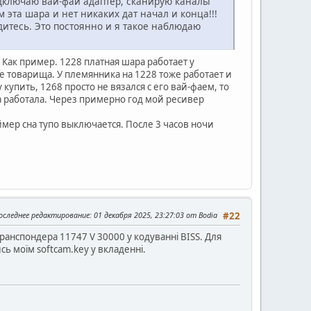
одключаю вай-фай адаптер, сканирую каналы
м эта шара и нет никаких дат начал и конца!!!
итесь. Это постоянно и я такое наблюдаю
Как пример. 1228 платная шара работает у
ре товарища. У племянника на 1228 тоже работает и
купить, 1268 просто не вязался с его вай-фаем, то
ра работала. Через примерно год мой ресивер
мер сна тупо выключается. После 3 часов ночи
оследнее редактирование
: 01 декабря 2025, 23:27:03 от Bodia
#22
 транспондера 11747 V 30000 у кодуванні BISS. Для
ь моїм softcam.key у вкладенні.