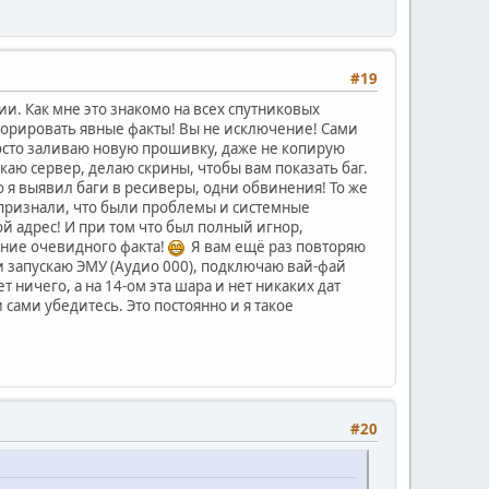
#19
и. Как мне это знакомо на всех спутниковых
гнорировать явные факты! Вы не исключение! Сами
росто заливаю новую прошивку, даже не копирую
скаю сервер, делаю скрины, чтобы вам показать баг.
о я выявил баги в ресиверы, одни обвинения! То же
т признали, что были проблемы и системные
й адрес! И при том что был полный игнор,
ание очевидного факта!
Я вам ещё раз повторяю
 и запускаю ЭМУ (Аудио 000), подключаю вай-фай
т ничего, а на 14-ом эта шара и нет никаких дат
сами убедитесь. Это постоянно и я такое
#20