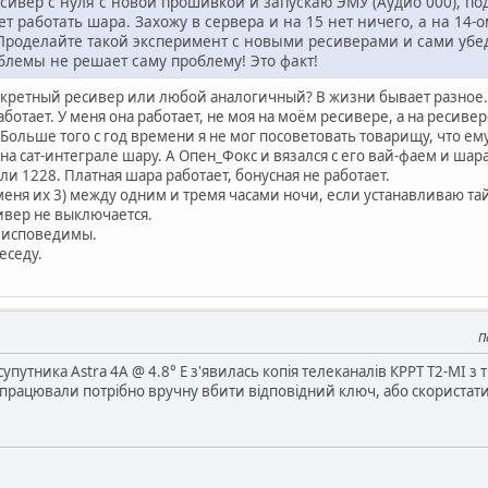
сивер с нуля с новой прошивкой и запускаю ЭМУ (Аудио 000), п
т работать шара. Захожу в сервера и на 15 нет ничего, а на 14-о
Проделайте такой эксперимент с новыми ресиверами и сами убед
блемы не решает саму проблему! Это факт!
онкретный ресивер или любой аналогичный? В жизни бывает разное. 
аботает. У меня она работает, не моя на моём ресивере, а на ресиве
 Больше того с год времени я не мог посоветовать товарищу, что ему 
у на сат-интеграле шару. А Опен_Фокс и вязался с его вай-фаем и ша
ли 1228. Платная шара работает, бонусная не работает.
еня их 3) между одним и тремя часами ночи, если устанавливаю тай
ивер не выключается.
неисповедимы.
еседу.
П
супутника Astra 4A @ 4.8° E з'явилась копія телеканалів КРРТ Т2-МІ з
працювали потрібно вручну вбити відповідний ключ, або скористатис