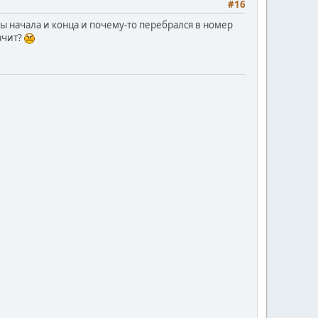
#16
ты начала и конца и почему-то перебрался в номер
начит?