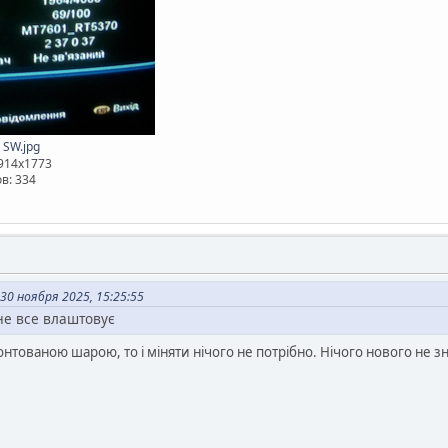
 SW.jpg
1914x1773
в: 334
30 ноября 2025, 15:25:55
не все влаштовує
нтованою шарою, то і міняти нічого не потрібно. Нічого нового не з