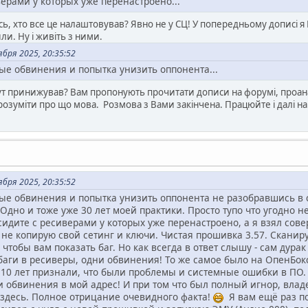
верами у которых уже перенастроено...
сь, хто все це налаштовував? Явно не у СЦ! У попередньому дописі я
или. Ну і живіть з ними.
бря 2025, 20:35:52
ые обвинения и попытка унизить оппонента...
 тут принижував? Вам пропонують прочитати дописи на форумі, проана
розуміти про що мова. Розмова з Вами закінчена. Працюйте і далі на
бря 2025, 20:35:52
ые обвинения и попытка унизить оппонента не разобравшись в с
Одно и тоже уже 30 лет моей практики. Просто тупо что угодно 
идите с ресиверами у которых уже перенастроено, а я взял со
не копирую свой сетинг и ключи. Чистая прошивка 3.57. Сканиру
чтобы вам показать баг. Но как всегда в ответ слышу - сам дурак
баги в ресиверы, одни обвинения! То же самое было на ОпенБок
я 10 лет признали, что были проблемы и системные ошибки в ПО.
и обвинения в мой адрес! И при том что был полный игнор, вла
здесь. Полное отрицание очевидного факта!
Я вам ещё раз по