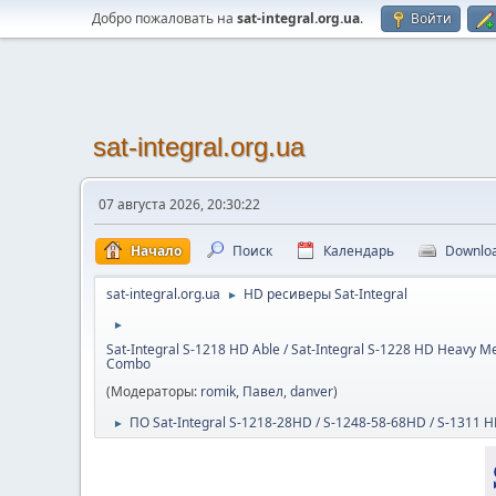
Добро пожаловать на
sat-integral.org.ua
.
Войти
sat-integral.org.ua
07 августа 2026, 20:30:22
Начало
Поиск
Календарь
Downlo
sat-integral.org.ua
HD ресиверы Sat-Integral
►
►
Sat-Integral S-1218 HD Able / Sat-Integral S-1228 HD Heavy Me
Combo
(Модераторы:
romik
,
Павел
,
danver
)
ПО Sat-Integral S-1218-28HD / S-1248-58-68HD / S-1311
►