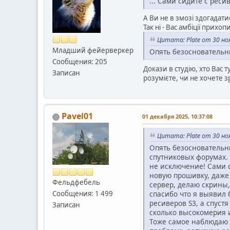
... Сами сидите с реси
А Ви не в змозі здогадати
Так ні - Вас амбіції прихоп
Цитата: Plate от 30 ноя
Младший фейерверкер
Опять безосновательн
Сообщения: 205
Докази в студію, хто Вас
Записан
розумієте, чи не хочете з
Pavel01
01 декабря 2025, 10:37:08
Цитата: Plate от 30 ноя
Опять безосновательн
спутниковых форумах. 
не исключение! Сами с
новую прошивку, даже 
Фельдфебель
сервер, делаю скрины, 
спасибо что я выявил 
Сообщения: 1 499
ресиверов S3, а спуст
Записан
сколько высокомерия 
Тоже самое наблюдаю 