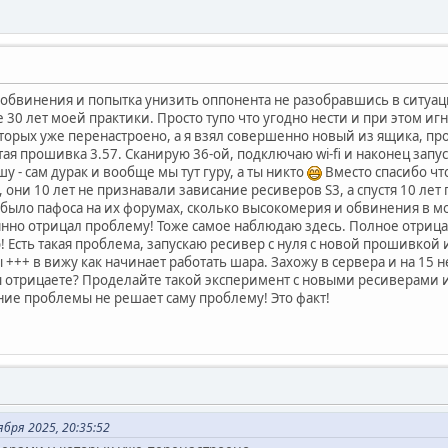
обвинения и попытка унизить оппонента не разобравшись в ситуаци
 30 лет моей практики. Просто тупо что угодно нести и при этом и
оторых уже перенастроено, а я взял совершенно новый из ящика, п
тая прошивка 3.57. Сканирую 36-ой, подключаю wi-fi и наконец запу
шу - сам дурак и вообще мы тут гуру, а ты никто
Вместо спасибо чт
 они 10 лет не признавали зависание ресиверов S3, а спустя 10 ле
 было пафоса на их форумах, сколько высокомерия и обвинения в мо
нно отрицал проблему! Тоже самое наблюдаю здесь. Полное отриц
! Есть такая проблема, запускаю ресивер с нуля с новой прошивкой
+++ в вижу как начинает работать шара. Захожу в сервера и на 15 не
вы отрицаете? Проделайте такой эксперимент с новыми ресиверами и 
ие проблемы не решает саму проблему! Это факт!
бря 2025, 20:35:52