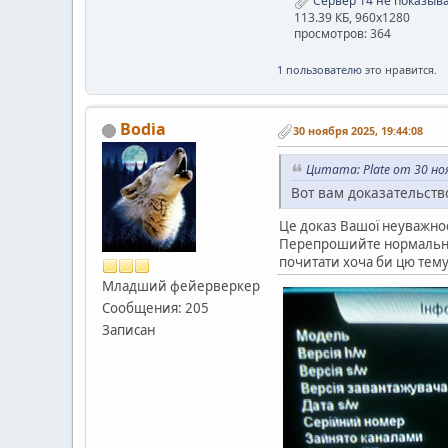
Сервер 14 не показыва
113.39 КБ, 960x1280
просмотров: 364
1 пользователю
это нравится.
Bodia
30 ноября 2025, 19:44:08
Цитата: Plate от 30 ноя
Вот вам доказательство
Це доказ Вашої неуважнос
Перепрошийте нормально і 
почитати хоча би цю тему
Младший фейерверкер
Сообщения: 205
Записан