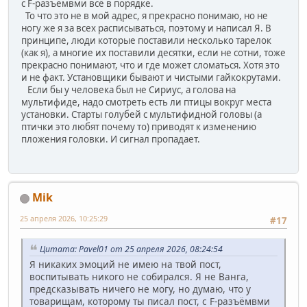
с F-разъёмвми всё в порядке.
То что это не в мой адрес, я прекрасно понимаю, но не
ногу же я за всех расписываться, поэтому и написал Я. В
принципе, люди которые поставили несколько тарелок
(как я), а многие их поставили десятки, если не сотни, тоже
прекрасно понимают, что и где может сломаться. Хотя это
и не факт. Установщики бывают и чистыми гайкокрутами.
Если бы у человека был не Сириус, а голова на
мультифиде, надо смотреть есть ли птицы вокруг места
установки. Старты голубей с мультифидной головы (а
птички это любят почему то) приводят к изменению
пложения головки. И сигнал пропадает.
Mik
25 апреля 2026, 10:25:29
#17
Цитата: Pavel01 от 25 апреля 2026, 08:24:54
Я никаких эмоций не имею на твой пост,
воспитывать никого не собирался. Я не Ванга,
предсказывать ничего не могу, но думаю, что у
товарищам, которому ты писал пост, с F-разъёмвми