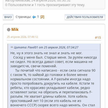
Автор киевская, 24 апреля 2026, 00:30:52
0 Пользователи и 1 гость просматривают эту тему.
1
Страницы
2
ВНИЗ
ДЕЙСТВИЯ ПОЛЬЗОВАТЕЛЯ
Mik
25 апреля 2026, 07:49:12
#15
Цитата: Pavel01 от 25 апреля 2026, 07:34:27
Не, ну я этого знать не знал и знать не мог.
Сосед у меня был. Старше меня. За рулём никогда
не сидел. Но всегда давал совет, если машина не
заводитсчя, свечи поменяй.
Ты почитай что написано - если сила сигнала 90
с гаком %, то хайвэй до головки в более менее
нормальном состоянии. А F-разъём иногда надо
просто попробовать докрутить на кабеле. Кстати те
ребяты, кто кррасиво укладывают кабели, редко
оставляют запас на обрезать и перепапаковать F-
разъём. Не хватает длины кабеля. Хотя кабель
простоявший лет 10 (если это кабель не из
вонючего СССР) скорее всего надо менять. Он стал