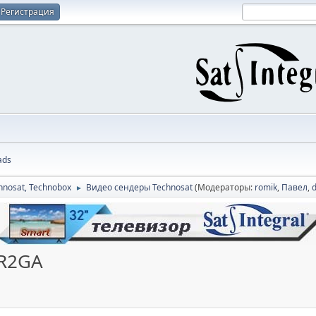
Регистрация
ads
hnosat, Technobox
Видео сендеры Technosat
(Модераторы:
romik
,
Павел
,
►
-R2GA