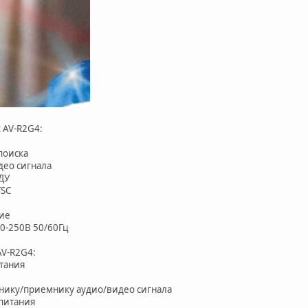
 AV-R2G4:
поиска
део сигнала
ДУ
TSC
ие
0-250В 50/60Гц
AV-R2G4:
тания
чнику/приемнику аудио/видео сигнала
питания