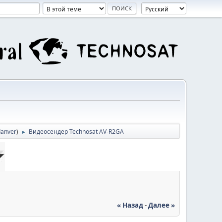
danver
)
Видеосендер Technosat AV-R2GA
►
« Назад
-
Далее »