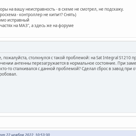
ры на вашу неисправность - в схеме не смотрел, не подскажу.
осхема - контроллер не кипит? Снять)
домо исправный
частях на МАЗ", а здесь же на форуме
 пожалуйста, столкнулся с такой проблемой: на Sat Integral S1210 
ючении антенны перезагружается в нормальное состояние. При зам
 кто-то сталкивался с данной проблемой? Сделал сброс в завод при
робовал.
от 22 ноября 2022, 10:53:30