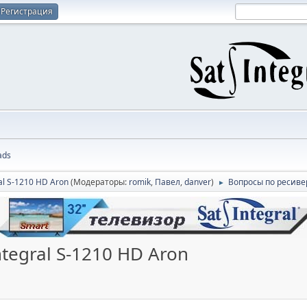
Регистрация
ads
al S-1210 HD Aron
(Модераторы:
romik
,
Павел
,
danver
)
Вопросы по ресивер
►
tegral S-1210 HD Aron