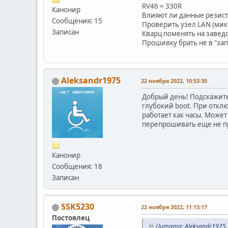
RV46 = 330R
Канонир
Влияют ли данные резисто
Сообщения: 15
Проверить узел LAN (микр
Записан
Кварц поменять на заве
Прошивку брать не в "зап
Aleksandr1975
22 ноября 2022, 10:53:30
Добрый день! Подскажите,
глубокий boot. При откл
работает как часы. Может
перепрошивать еще не п
Канонир
Сообщения: 18
Записан
SSK5230
22 ноября 2022, 11:13:17
Постоялец
Цитата: Aleksandr1975 