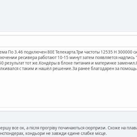
ема По 3.46 подключен 80Е Телекарта.Три частоты 12535 Н 300000 с
ючении ресивера работают 10-15 минут затем появляется надпись "С
0 результат тот же.Кондёры в блоке питания и материнке заменил.О
алкивался с таким и нашёл решение.За ранее благодарен за помощь
першу все ок, а після прогріву починаються сюрпризи. Схоже на пла
нспондерах, кондьори не завжди єдине слабке місце.