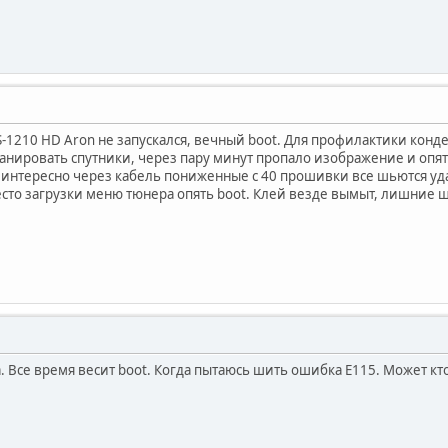
l S-1210 HD Aron не запускался, вечный boot. Для профилактики кон
канировать спутники, через пару минут пропало изображение и опя
о интересно через кабель пониженные с 40 прошивки все шьются у
то загрузки меню тюнера опять boot. Клей везде вымыт, лишние шле
. Все время весит boot. Когда пытаюсь шить ошибка Е115. Может кто