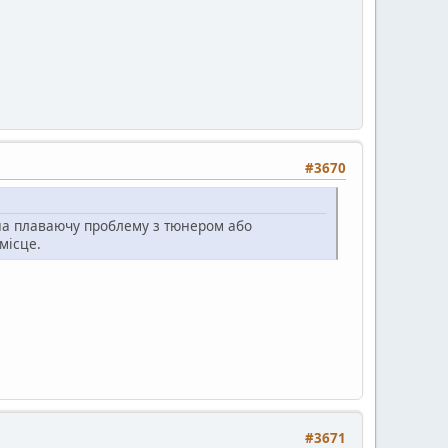
#3670
 на плаваючу проблему з тюнером або
місце.
#3671