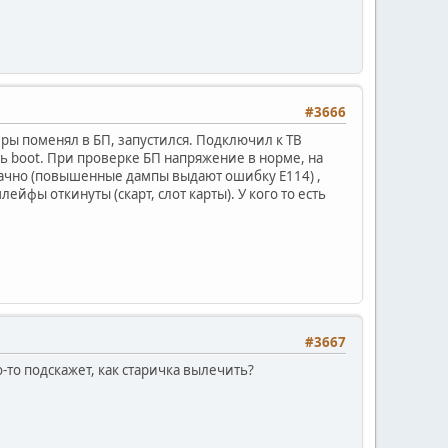
#3666
деры поменял в БП, запустился. Подключил к ТВ
ть boot. При проверке БП напряжение в норме, на
дачно (повышенные дампы выдают ошибку E114) ,
йфы откинуты (скарт, слот карты). У кого то есть
#3667
-то подскажет, как старичка вылечить?