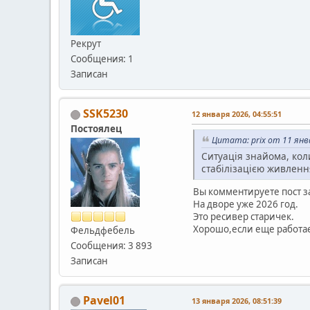
Рекрут
Сообщения: 1
Записан
SSK5230
12 января 2026, 04:55:51
Постоялец
Цитата: prix от 11 янва
Ситуація знайома, кол
стабілізацією живленн
Вы комментируете пост за
На дворе уже 2026 год.
Это ресивер старичек.
Хорошо,если еще работае
Фельдфебель
Сообщения: 3 893
Записан
Pavel01
13 января 2026, 08:51:39