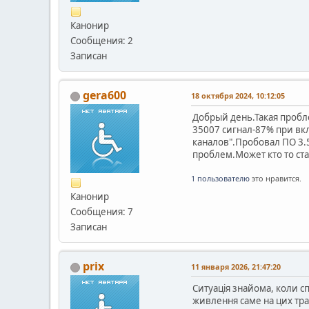
Канонир
Сообщения: 2
Записан
gera600
18 октября 2024, 10:12:05
Добрый день.Такая пробл
35007 сигнал-87% при вкл
каналов".Пробовал ПО 3.5
проблем.Может кто то ст
1 пользователю
это нравится.
Канонир
Сообщения: 7
Записан
prix
11 января 2026, 21:47:20
Ситуація знайома, коли с
живлення саме на цих тра