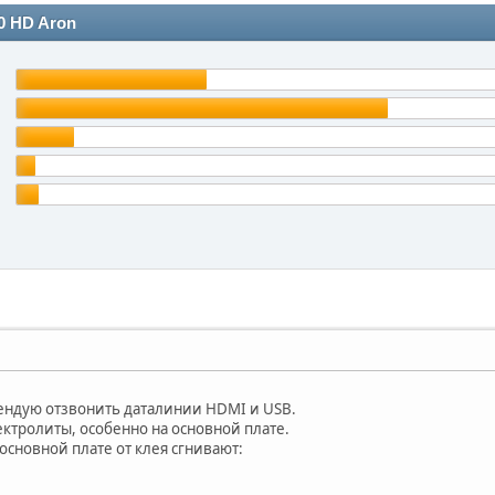
0 HD Aron
ендую отзвонить даталинии HDMI и USB.
ектролиты, особенно на основной плате.
 основной плате от клея сгнивают: