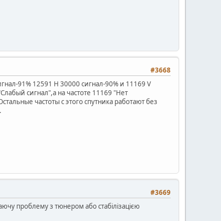
#3668
игнал-91% 12591 Н 30000 сигнал-90% и 11169 V
лабый сигнал",а на частоте 11169 "Нет
стальные частоты с этого спутника работают без
.
#3669
ваючу проблему з тюнером або стабілізацією