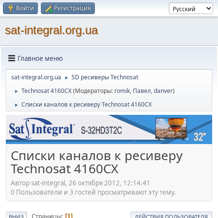
Войти
Регистрация
sat-integral.org.ua
Главное меню
sat-integral.org.ua
SD ресиверы Technosat
►
Technosat 4160CX
(Модераторы:
romik
,
Павел
,
danver
)
►
Списки каналов к ресиверу Technosat 4160CX
►
Списки каналов к ресиверу
Technosat 4160CX
Автор sat-integral, 26 октября 2012, 12:14:41
0 Пользователи и 3 гостей просматривают эту тему.
Страницы
1
ВНИЗ
ДЕЙСТВИЯ ПОЛЬЗОВАТЕЛЯ