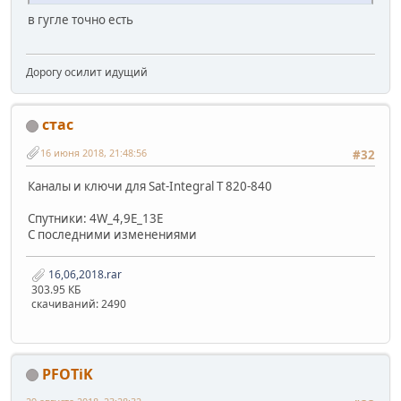
в гугле точно есть
Дорогу осилит идущий
стас
16 июня 2018, 21:48:56
#32
Каналы и ключи для Sat-Integral T 820-840
Спутники: 4W_4,9E_13E
C последними изменениями
16,06,2018.rar
303.95 КБ
скачиваний: 2490
PFOTiK