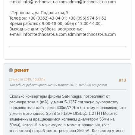
e-mail:
info@technosat-ua.com
admin@technosat-ua.com
г.Тернополь, ул.Подольская, 5
Телефон: +38 (0352) 43-04-01; +38 (096) 974-51-52
Время работы: с 9:00-18:00, обед с 13:00-14:00.
Выходные дни: суббота, воскресенье
e-mail:
info@technosat-ua.com
admin@technosat-ua.com
ренат
25 марта 2019, 10:23:17
#13
Последнее редактирование
: 25 марта 2019, 10:55:00 от ренат
Сколько конвертеры фирмы Sat-Integral потребляют от
ресивера тока в (mA), у меня S-1237 согласно руководству
пользователя даёт всего 400mA? Это я к тому спрашиваю, что
у меня мотоподвес Sprint ST-120+ DISEqC 1.2 H-H Motor (с
заменённым вращающимся коленом диаметром 55мм на
50мм), который в максимуме в момент вращения, (без
конвертера) потребляет от ресивера 350mA. Конвертер у меня