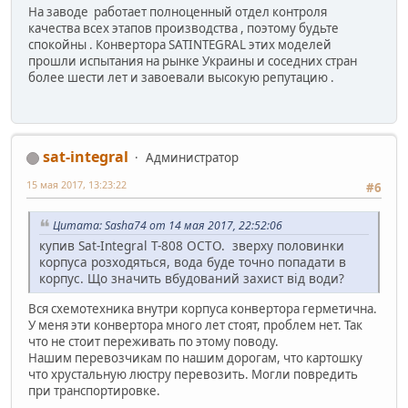
На заводе работает полноценный отдел контроля
качества всех этапов производства , поэтому будьте
спокойны . Конвертора SATINTEGRAL этих моделей
прошли испытания на рынке Украины и соседних стран
более шести лет и завоевали высокую репутацию .
sat-integral
Администратор
15 мая 2017, 13:23:22
#6
Цитата: Sasha74 от 14 мая 2017, 22:52:06
купив Sat-Integral T-808 OCTO. зверху половинки
корпуса розходяться, вода буде точно попадати в
корпус. Що значить вбудований захист від води?
Вся схемотехника внутри корпуса конвертора герметична.
У меня эти конвертора много лет стоят, проблем нет. Так
что не стоит переживать по этому поводу.
Нашим перевозчикам по нашим дорогам, что картошку
что хрустальную люстру перевозить. Могли повредить
при транспортировке.