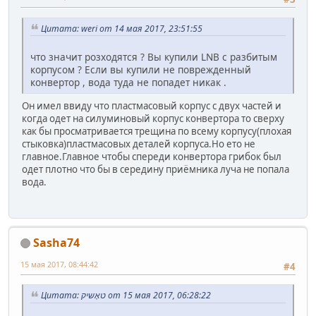
Цитата: weri от 14 мая 2017, 23:51:55
что значит розходятся ? Вы купили LNB с разбитым
корпусом ? Если вы купили не поврежденный
конвертор , вода туда не попадет никак .
Он имел ввиду что пластмасовый корпус с двух частей и
когда одет на силуминовый корпус конвертора то сверху
как бы просматривается трещина по всему корпусу(плохая
стыковка)пластмасовых деталей корпуса.Но ето не
главное.Главное чтобы спереди конвертора грибок был
одет плотно что бы в середину приёмника луча не попала
вода.
Sasha74
15 мая 2017, 08:44:42
#4
Цитата: טאָשיק от 15 мая 2017, 06:28:22