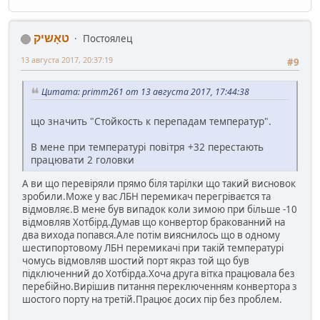
טאָשיק
Постоялец
13 августа 2017, 20:37:19
#9
Цитата: primm261 от 13 августа 2017, 17:44:38
що значить "Стойкость к перепадам температур".
В мене при температурі повітря +32 перестають
працювати 2 головки
А ви що перевіряли прямо біля тарілки що такий висновок
зробили.Може у вас ЛБН перемикач перегріваєтся та
відмовляє.В мене був випадок коли зимою при більше -10
відмовляв Хотбірд.Думав що конвертор бракованний на
два вихода попався.Але потім вияснилось що в одному
шестипортовому ЛБН перемикачі при такій температурі
чомусь відмовляв шостий порт якраз той що був
підключенний до Хотбірда.Хоча друга вітка працювала без
перебійно.Вирішив питання переключенням конвертора з
шостого порту на третій.Працює досих пір без проблем.