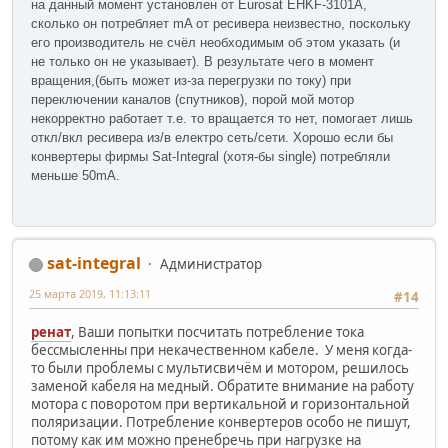
на данный момент установлен от Eurosat EHKF-3101A,
сколько он потребляет mA от ресивера неизвестно, поскольку
его производитель не счёл необходимым об этом указать (и
не только он не указывает). В результате чего в момент
вращения,(быть может из-за перегрузки по току) при
переключении каналов (спутников), порой мой мотор
некорректно работает т.е. то вращается то нет, помогает лишь
откл/вкл ресивера из/в електро сеть/сети. Хорошо если бы
конвертеры фирмы Sat-Integral (хотя-бы single) потребляли
меньше 50mA.
sat-integral
Администратор
25 марта 2019, 11:13:11
#14
ренат
, Ваши попытки посчитать потребление тока
бессмысленны при некачественном кабеле. У меня когда-
то были проблемы с мультисвичём и мотором, решилось
заменой кабеля на медный. Обратите внимание на работу
мотора с поворотом при вертикальной и горизонтальной
поляризации. Потребление конвертеров особо не пишут,
потому как им можно пренебречь при нагрузке на