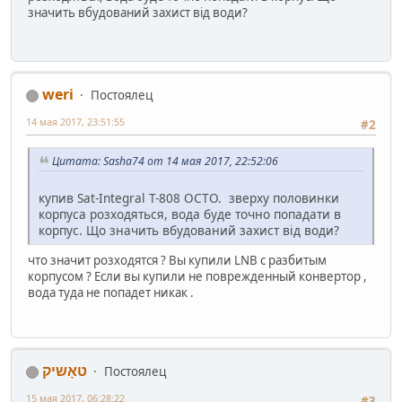
значить вбудований захист від води?
weri
Постоялец
14 мая 2017, 23:51:55
#2
Цитата: Sasha74 от 14 мая 2017, 22:52:06
купив Sat-Integral T-808 OCTO. зверху половинки
корпуса розходяться, вода буде точно попадати в
корпус. Що значить вбудований захист від води?
что значит розходятся ? Вы купили LNB с разбитым
корпусом ? Если вы купили не поврежденный конвертор ,
вода туда не попадет никак .
טאָשיק
Постоялец
15 мая 2017, 06:28:22
#3