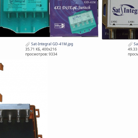
Sat-Integral GD-41M.jpg
Sa
35.71 КБ, 400x216
49.33
просмотров: 9334
просм