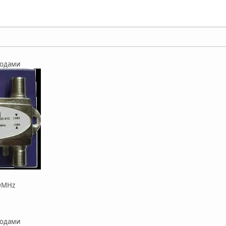
ходами
00MHz
ходами