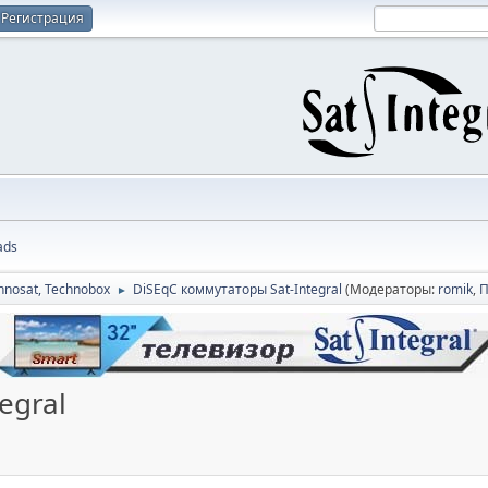
Регистрация
ads
hnosat, Technobox
DiSEqC коммутаторы Sat-Integral
(Модераторы:
romik
,
П
►
egral