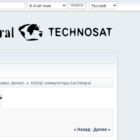
авел
,
danver
)
DiSEqC коммутаторы Sat-Integral
►
« Назад
-
Далее »