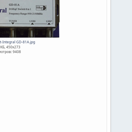
t-Integral GD-81A.jpg
 КБ, 450x273
отров: 9408