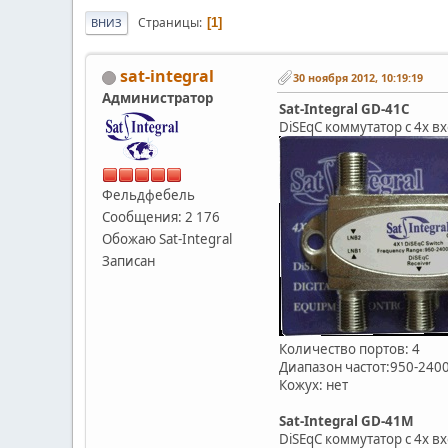
Страницы
1
ВНИЗ
sat-integral
30 ноября 2012, 10:19:19
Администратор
Sat-Integral GD-41C
DiSEqC коммутатор с 4х в
Фельдфебель
Сообщения: 2 176
Обожаю Sat-Integral
Записан
Количество портов: 4
Диапазон частот:950-24
Кожух: нет
Sat-Integral GD-41M
DiSEqC коммутатор с 4х в