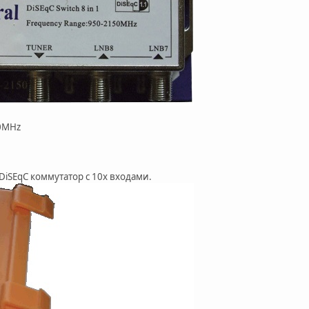
50MHz
SEqC коммутатор с 10х входами.