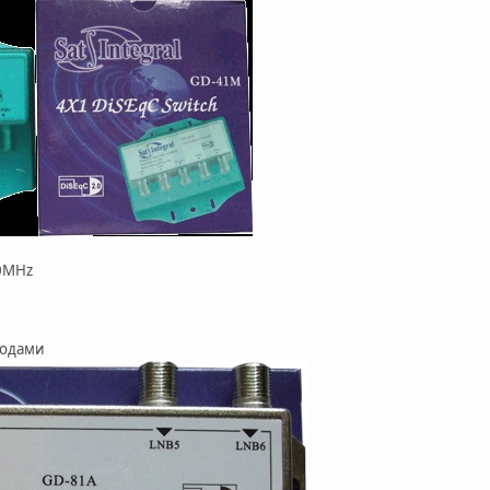
00MHz
ходами