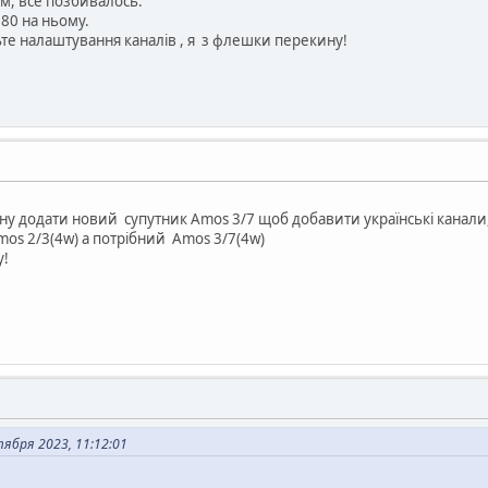
м, все позбивалось.
80 на ньому.
те налаштування каналів , я з флешки перекину!
учну додати новий супутник Amos 3/7 щоб добавити українські канали
os 2/3(4w) а потрібний Amos 3/7(4w)
у!
ября 2023, 11:12:01