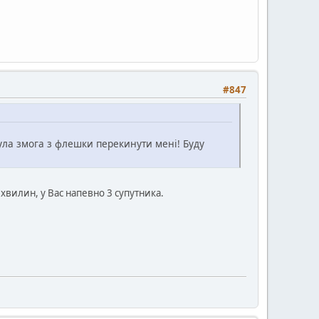
#847
була змога з флешки перекинути мені! Буду
хвилин, у Вас напевно 3 супутника.