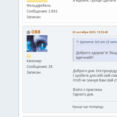
В идеале, проще сделать 
Фельдфебель
Сообщения: 3 893
Записан
OВВ
22 октября 2023, 13:53:49
Цитата: SvS от 22 октя
Доброго здоров"я! Якщо
вдячний!!
Канонир
Сообщения: 28
Доброго дня. Уся процеду
Записан
І зробете для себі свій сп
Хтоб не скинув Вам свій с
Взято з практики.
Гарного дня.
Краще ще попереду.