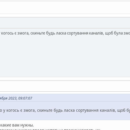
 когось є змога, скиньте будь ласка сортування каналів, щоб була з
бря 2023, 09:07:07
 у когось є змога, скиньте будь ласка сортування каналів, щоб 
 какие вам нужны.