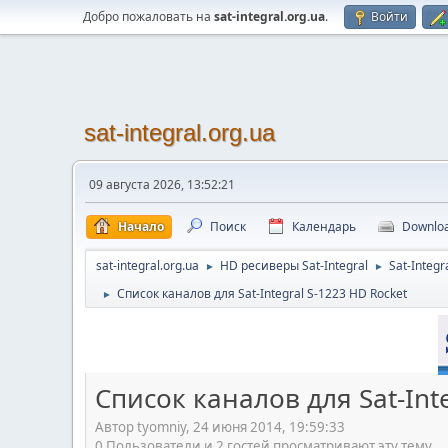
Добро пожаловать на
sat-integral.org.ua
.
Войти
sat-integral.org.ua
09 августа 2026, 13:52:21
Начало
Поиск
Календарь
Downlo
sat-integral.org.ua
HD ресиверы Sat-Integral
Sat-Integr
►
►
Список каналов для Sat-Integral S-1223 HD Rocket
►
Список каналов для Sat-Int
Автор tyomniy, 24 июня 2014, 19:59:33
0 Пользователи и 2 гостей просматривают эту тему.