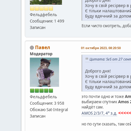
Доброго дня!
Хочу в свій ресірвер 
Є тільки налаштований
Фельдфебель
Буду вдячний за допом
Сообщения: 1 499
Если чисто смотреть, доб
Записан
Павел
01 октября 2023, 08:20:50
Модератор
Цитата: SvS от 27 сент
Доброго дня!
Хочу в свій ресірвер 
Є тільки налаштований
Буду вдячний за допом
это почти одно и тоже
Am
Фельдфебель
выбираем спутник
Amos 
Сообщения: 3 958
найдёт сам.
Обожаю Sat-Integral
<<<<
AMOS 2/3/7, 4° з.д.
Записан
но по сути сказать, там с