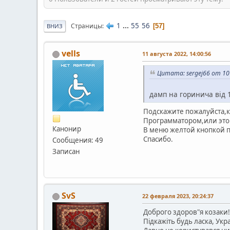
1
...
55
56
Страницы
57
ВНИЗ
vells
11 августа 2022, 14:00:56
Цитата: sergej66 от 10
дамп на горинича від 1
Подскажите пожалуйста,к
Программатором,или эт
Канонир
В меню желтой кнопкой п
Спасибо.
Сообщения: 49
Записан
SvS
22 февраля 2023, 20:24:37
Доброго здоров"я козаки!
Підкажіть будь ласка, Укр