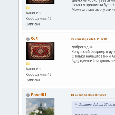
Давно не користувався ни
Остання прошивка була 3.
Може хто має змогу скинь
Канонир
Сообщения: 42
Записан
SvS
27 сентября 2023, 11:12:01
Доброго дня!
Хочу в свій ресірвер в р
Є тільки налаштований Am
Буду вдячний за допомог
Канонир
Сообщения: 42
Записан
Pavel01
01 октября 2023, 06:37:23
Цитата: SvS от 27 сент