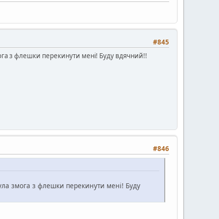
#845
мога з флешки перекинути мені! Буду вдячний!!
#846
була змога з флешки перекинути мені! Буду