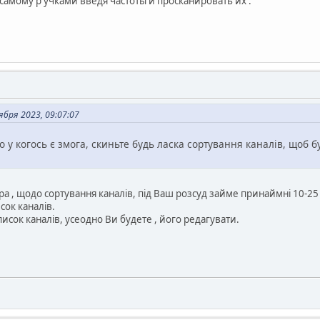
самому р учками введя частоты и просканировать их .
бря 2023, 09:07:07
 у когось є змога, скиньте будь ласка сортування каналів, щоб 
ра , щодо сортування каналів, під Ваш розсуд займе принаймні 10-25 
исок каналів.
писок каналів, усеодно Ви будете , його редагувати.