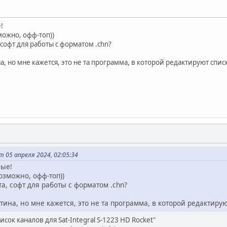
!
ожно, офф-топ))
софт для работы с форматом .chn?
а, но мне кажется, это не та программа, в которой редактируют спи
 05 апреля 2024, 02:05:34
мые!
зможно, офф-топ))
а, софт для работы с форматом .chn?
тина, но мне кажется, это не та программа, в которой редактиру
исок каналов для Sat-Integral S-1223 HD Rocket"