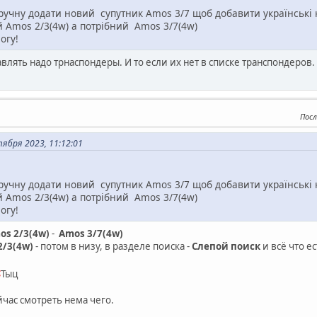
в ручну додати новий супутник Amos 3/7 щоб добавити українські
 Amos 2/3(4w) а потрібний Amos 3/7(4w)
огу!
авлять надо трнаспондеры. И то если их нет в списке транспондеров.
Посл
ября 2023, 11:12:01
в ручну додати новий супутник Amos 3/7 щоб добавити українські
 Amos 2/3(4w) а потрібний Amos 3/7(4w)
огу!
os 2/3(4w)
-
Amos 3/7(4w)
2/3(4w)
- потом в низу, в разделе поиска -
Слепой поиск
и всё что е
<
Тыц
ейчас смотреть нема чего.