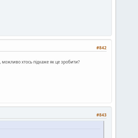
#842
, можливо хтось підкаже як це зробити?
#843