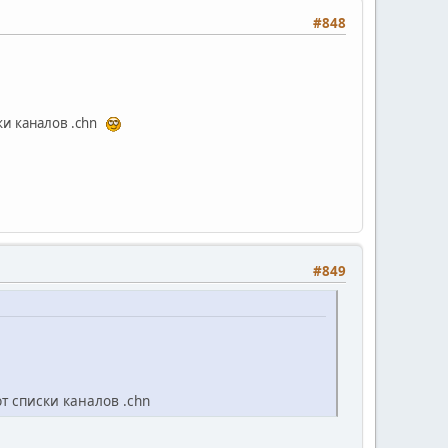
#848
ски каналов .chn
#849
ют списки каналов .chn