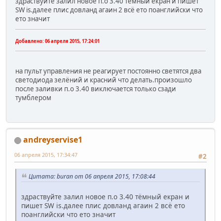
здраствуйте залил новое п.о 3.40 тёмный екран и пишет
SW is.далее плис довланд агаин 2 всё ето поанглийски что
ето значит
Добавлено:
06 апреля 2015, 17:24:01
на пульт управления не реагирует постоянно светятся два
светодиода зелёний и красний что делать.произошло
после заливки п.о 3.40 виключается только сзади
тумблером
andreyservise1
06 апреля 2015, 17:34:47
#2
Цитата: buran от 06 апреля 2015, 17:08:44
здраствуйте залил новое п.о 3.40 тёмный екран и
пишет SW is.далее плис довланд агаин 2 всё ето
поанглийски что ето значит