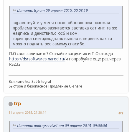
Цитата: trp от 09 апреля 2015, 00:03:19
здравствуйте у меня после обновления похожая
проблема только зажигается заставка сат инт. та же
надпись и действия.с юсб и ком.
горит два светодиода.так вышло в первые. как то
можно поднять рес самому.спасибо.
П.О свое заливаете? Скачайте загрузчик и П.О отсюда
https://dsrsoftwares.narod.ru/
и попробуйте еще раз,через
RS232
Вся линейка Sat-Integral
Быстрое и безопасное Продление G-share
trp
11 апреля 2015, 21:20:14
#7
Цитата: andreyservise1 от 09 апреля 2015, 09:00:06