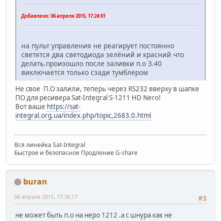
Добавлено:
06 апреля 2015, 17:24:01
на пульт управления не реагирует постоянно
светятся два светодиода зелёний и красний что
делать.произошло после заливки п.о 3.40
виключается только сзади тумблером
Не свое П.О залили, теперь через RS232 вверху в шапке
ПО для ресивера Sat-Integral S-1211 HD Nero!
Вот ваше
https://sat-
integral.org.ua/index.php/topic,2683.0.html
Вся линейка Sat-Integral
Быстрое и безопасное Продление G-share
buran
06 апреля 2015, 17:36:17
#3
не может быть п.о на неро 1212 .а с шнура как не