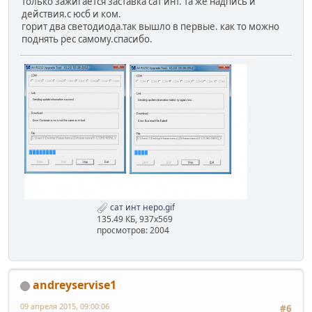
только зажигается заставка сат инт. та же надпись и
действия.с юсб и ком.
горит два светодиода.так вышло в первые. как то можно
поднять рес самому.спасибо.
сат инт неро.gif
135.49 КБ, 937x569
просмотров: 2004
andreyservise1
09 апреля 2015, 09:00:06
#6