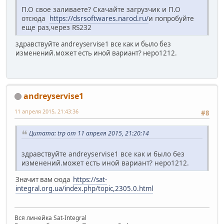
П.О свое заливаете? Скачайте загрузчик и П.О
отсюда
https://dsrsoftwares.narod.ru/
и попробуйте
еще раз,через RS232
здравствуйте andreyservise1 все как и было без
изменений.может есть иной вариант? неро1212.
andreyservise1
11 апреля 2015, 21:43:36
#8
Цитата: trp от 11 апреля 2015, 21:20:14
здравствуйте andreyservise1 все как и было без
изменений.может есть иной вариант? неро1212.
Значит вам сюда
https://sat-
integral.org.ua/index.php/topic,2305.0.html
Вся линейка Sat-Integral