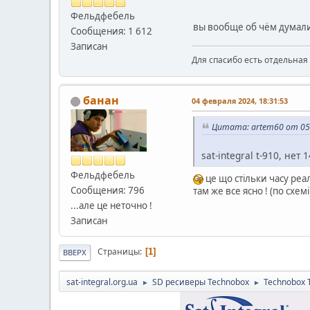
Фельдфебель
вы вообще об чём думали
Сообщения: 1 612
Записан
Для спасибо есть отдельная 
банан
04 февраля 2024, 18:31:53
Цитата: artem60 от 05 
sat-integral t-910, нет
Фельдфебель
це що стільки часу реа
Сообщения: 796
там же все ясно ! (по схемі
...але це неточно !
Записан
Страницы
1
ВВЕРХ
sat-integral.org.ua
SD ресиверы Technobox
Technobox 
►
►