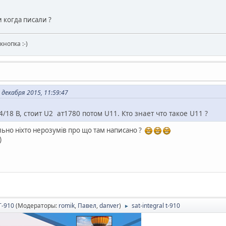
 когда писали ?
кнопка :-)
декабря 2015, 11:59:47
 14/18 В, стоит U2 ат1780 потом U11. Кто знает что такое U11 ?
льно ніхто нерозумів про що там написано ?
)
T-910
(Модераторы:
romik
,
Павел
,
danver
)
sat-integral t-910
►