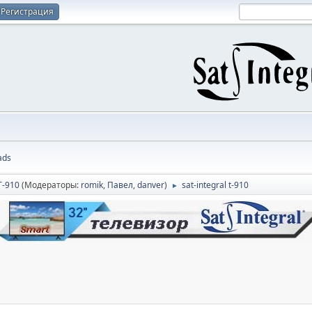
Регистрация
ads
T-910
(Модераторы:
romik
,
Павел
,
danver
)
sat-integral t-910
►