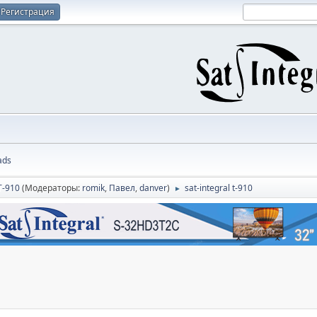
Регистрация
ads
T-910
(Модераторы:
romik
,
Павел
,
danver
)
sat-integral t-910
►