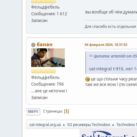
Фельдфебель
вы вообще об чём думали
Сообщения: 1 612
Записан
Для спасибо есть отдельная 
банан
04 февраля 2024, 18:31:53
Цитата: artem60 от 05 
sat-integral t-910, нет
Фельдфебель
це що стільки часу реа
Сообщения: 796
там же все ясно ! (по схемі
...але це неточно !
Записан
Страницы
1
ВВЕРХ
sat-integral.org.ua
SD ресиверы Technobox
Technobox 
►
►