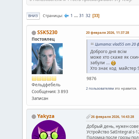
1
...
31
32
Страницы
33
ВНИЗ
SSK5230
20 февраля 2026, 11:37:28
Постоялец
Цитата: vlad55 от 20 ф
Доброго дня всім
може хто скаже як ски
забули ...
Хто знає код майстер S
9876
Фельдфебель
2 пользователям
это нравится.
Сообщения: 3 893
Записан
Yakyza
26 февраля 2026, 14:43:28
Добрый день, нужен совет
Устройство SatIntegral s
Поломка после грозы пол