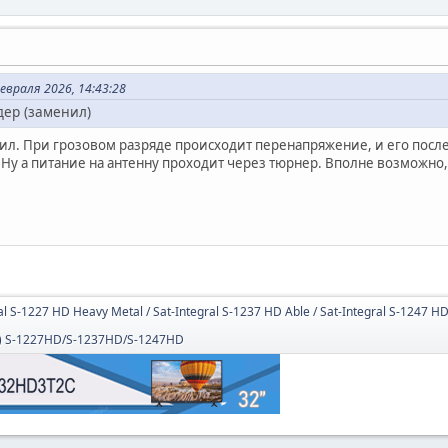
евраля 2026, 14:43:28
ер (заменил)
нил. При грозовом разряде происходит перенапряжение, и его посл
.Ну а питание на антенну проходит через тюрнер. Вполне возможно,
al S-1227 HD Heavy Metal / Sat-Integral S-1237 HD Able / Sat-Integral S-1247 H
.) S-1227HD/S-1237HD/S-1247HD