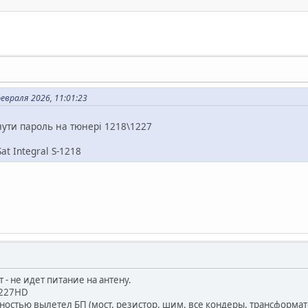
евраля 2026, 11:01:23
нути пароль на тюнері 1218\1227
at Integral S-1218
 - не идет питание на антену.
-1227HD
ностью вылетел БП (мост, резистор, шим, все кондеры, трансформат