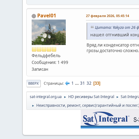
Pavel01
27 февраля 2026, 05:45:14
Цитата: Yakyza от 26 ф
нашел отгнивший конд
Вряд ли конденсатор отг
грозы достаточно сложно
Фельдфебель
Сообщения: 1 499
Записан
1
...
31
32
Страницы
33
ВВЕРХ
sat-integral.org.ua
HD ресиверы Sat-Integral
Sat-Integr
►
►
Неисправности, ремонт, сервис(гарантийный и послег
►