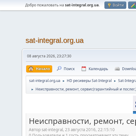
Добро пожаловать на
sat-integral.org.ua
.
Войти
sat-integral.org.ua
08 августа 2026, 23:27:30
Начало
Поиск
Календарь
Downlo
sat-integral.org.ua
HD ресиверы Sat-Integral
Sat-Integr
►
►
Неисправности, ремонт, сервис(гарантийный и послег
►
Неисправности, ремонт, се
Автор sat-integral, 23 августа 2016, 22:15:10
0 Пользователи и 1 гость просматривают эту тему.