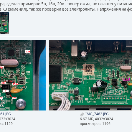
а, сделал примерно 5в, 16в, 20в - тюнер ожил, но на антену питан
в КЗ (заменил), так же проверил все электролиты. Напряжения на ф
61.JPG
IMG_7462.JPG
4032x3024
6.67 МБ, 4032x3024
в: 1129
просмотров: 1196