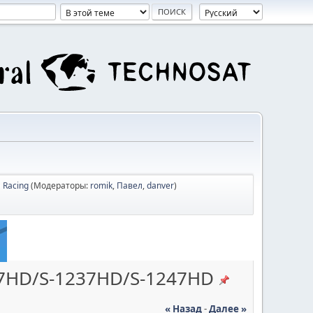
D Racing
(Модераторы:
romik
,
Павел
,
danver
)
27HD/S-1237HD/S-1247HD
« Назад
-
Далее »