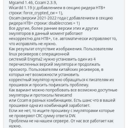
Mgcamd 1.46, Cccam 2.3.9,
Wicardd 1.19 (с добавлением в секцию ридера НТВ+
строки: force_crypted_cw = 1),
Oscam (версии 2021-2022 года с добавлением в секцию
ридера НТВ+ строки: disablecrccws = 1)
Все другие, более ранние версии этих и других
эмуляторов в данный момент работают
некорректно для НТВ+, т.е. автоматически исправляют то,
что исправлять не нужно.
Как результат отсутствие изображения. Пользователям
linux ресиверов с операционной
системой Enigma2 нужно установить один из 4
перечисленных версий эмулятора и продолжать
просмотр. Пользователям китайских ресиверов, в
которых нет возможности установить
корректный эмулятор нужно обращаться к писателям их
прошивок и просить пофиксить проблему.
Как вариант можно попробовать все возможно доступные
эмуляторы и протоколы Newcamd
или Cccam в разных комбинациях. Есть шанс что в вашей
прошивке одна из комбинаций заработает.
Если же нет, то ищите прошивку с эмуляторами которые
не проверяют CRC сумму ответа DW.
Проблема не на нашем сервере. От нас все работает как
нужно.