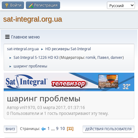
Войти
Регистрация
sat-integral.org.ua
Главное меню
sat-integral.org.ua
HD ресиверы Sat-Integral
►
Sat-Integral S-1226 HD K3
(Модераторы:
romik
,
Павел
,
danver
)
►
шаринг проблемы
►
шаринг проблемы
Автор vnl1970, 03 марта 2017, 01:37:16
0 Пользователи и 1 гость просматривают эту тему.
1
...
9
10
Страницы
11
ВНИЗ
ДЕЙСТВИЯ ПОЛЬЗОВАТЕЛЯ