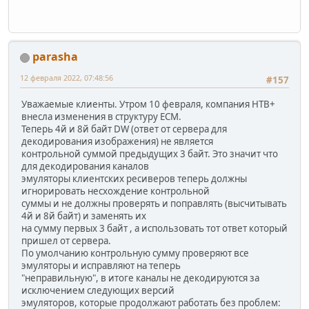
parasha
12 февраля 2022, 07:48:56
#157
Уважаемые клиенты. Утром 10 февраля, компания НТВ+
внесла изменения в структуру ECM.
Теперь 4й и 8й байт DW (ответ от сервера для
декодирования изображения) не является
контрольной суммой предыдущих 3 байт. Это значит что
для декодирования каналов
эмуляторы клиентских ресиверов теперь должны
игнорировать несхождение контрольной
суммы и не должны проверять и поправлять (высчитывать
4й и 8й байт) и заменять их
на сумму первых 3 байт , а использовать тот ответ который
пришел от сервера.
По умолчанию контрольную сумму проверяют все
эмуляторы и исправляют на теперь
"неправильную", в итоге каналы не декодируются за
исключением следующих версий
эмуляторов, которые продолжают работать без проблем: