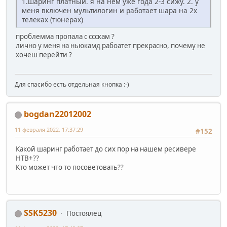
1.шаринг платный. я на нем уже года 2-3 сижу. 2. у
меня включен мультилогин и работает шара на 2х
телеках (тюнерах)
проблемма пропала с ссскам ?
лично у меня на ньюкамд рабоатет прекрасно, почему не
хочеш перейти ?
Для спасибо есть отдельная кнопка :-)
bogdan22012002
11 февраля 2022, 17:37:29
#152
Какой шаринг работает до сих пор на нашем ресивере
НТВ+??
Кто может что то посоветовать??
SSK5230
Постоялец