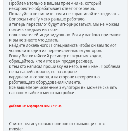
Проблема только в вашем приемнике, который
некорректно обрабатывает ответ от сервера.
Пожалуйста не пишите нам и не спрашивайте что делать.
Вопросы типа "у меня раньше работало,
а теперь перестало" будут игнорироваться. Мы не можем
помочь каждому из тысяч
пользователей индивидуально. Если у вас linux приемник
и вы не знаете что делать,
найдите локального IT специалиста чтобы он вам помог
установить один из перечисленных эмуляторов.
Если у Вас китайский ресивер с закрытым кодом,
обращайтесь к тем кто вам продал ресивер,
к тем кто написал прошивку на него, а не к нам. Проблема
не на нашей стороне, не на стороне
кардшаринг сервера, а на стороне некорректно
работающего оборудования клиента.
Все вышеперечисленные эмуляторы вы можете скачать
на нашем сайте в меню настройки.
Добавлено:
12 февраля 2022, 07:51:35
Список нелинуксовых тюнеров открывающих нтв:
mmstar