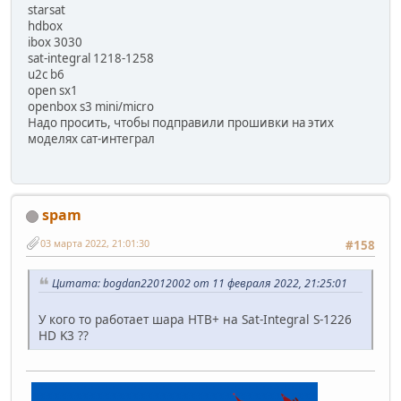
starsat
hdbox
ibox 3030
sat-integral 1218-1258
u2c b6
open sx1
openbox s3 mini/micro
Надо просить, чтобы подправили прошивки на этих
моделях сат-интеграл
spam
03 марта 2022, 21:01:30
#158
Цитата: bogdan22012002 от 11 февраля 2022, 21:25:01
У кого то работает шара НТВ+ на Sat-Integral S-1226
HD K3 ??