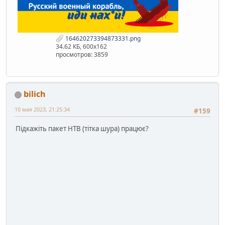
164620273394873331.png
34.62 КБ, 600x162
просмотров: 3859
bilich
10 мая 2023, 21:25:34
#159
Підкажіть пакет НТВ (тітка шура) працює?