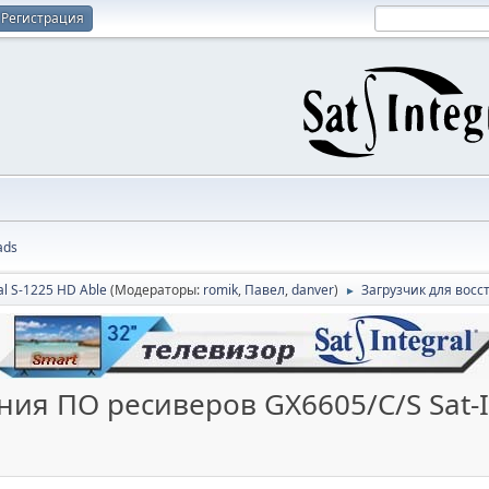
Регистрация
ads
al S-1225 HD Able
(Модераторы:
romik
,
Павел
,
danver
)
Загрузчик для восс
►
ния ПО ресиверов GX6605/C/S Sat-I