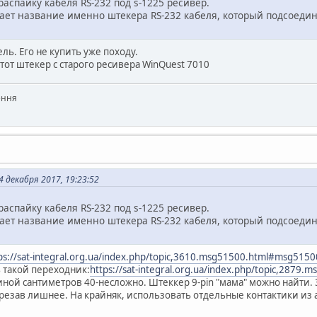
распайку кабеля RS-232 под s-1225 ресивер.
нает название именно штекера RS-232 кабеля, который подсоединя
.
ль. Его не купить уже походу.
 тот штекер с старого ресивера WinQuest 7010
ення
4 декабря 2017, 19:23:52
распайку кабеля RS-232 под s-1225 ресивер.
нает название именно штекера RS-232 кабеля, который подсоединя
.
ps://sat-integral.org.ua/index.php/topic,3610.msg51500.html#msg5150
ь такой переходник:
https://sat-integral.org.ua/index.php/topic,287
ной сантиметров 40-несложно. Штеккер 9-pin "мама" можно найти. 3-p
брезав лишнее. На крайняк, использовать отдельные контактики и