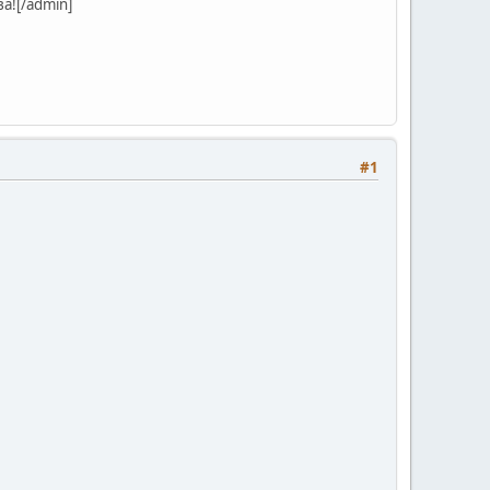
а![/admin]
#1