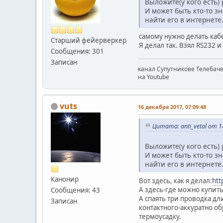
Выложите(у кого есть) 
И может быть кто-то з
найти его в интернете
самому нужно делать кабе
Старший фейерверкер
Я делал так. Взял RS232 и
Сообщения: 301
Записан
канал Супутникове Телебач
на Youtube
vuts
16 декабря 2017, 07:09:48
Цитата: anti_vetal от 1
Выложите(у кого есть) 
И может быть кто-то з
найти его в интернете
Канонир
Вот здесь, как я делал:
htt
А здесь-где можно купит
Сообщения: 43
А спаять три проводка дли
Записан
контактного-аккуратно о
термоусадку.