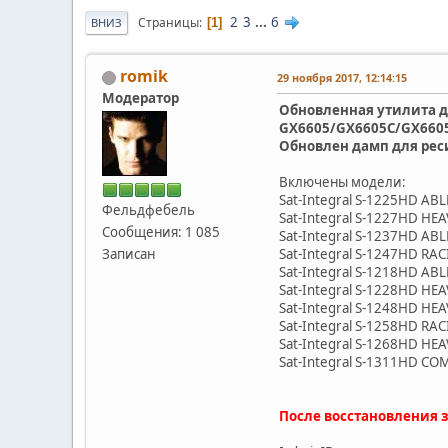
2
3
...
6
Страницы
1
ВНИЗ
romik
29 ноября 2017, 12:14:15
Модератор
Обновленная утилита дл
GX6605/GX6605C/GX660
Обновлен дамп для рес
Включены модели:
Sat-Integral S-1225HD ABL
Фельдфебель
Sat-Integral S-1227HD HE
Сообщения: 1 085
Sat-Integral S-1237HD ABL
Записан
Sat-Integral S-1247HD RA
Sat-Integral S-1218HD ABL
Sat-Integral S-1228HD HE
Sat-Integral S-1248HD HE
Sat-Integral S-1258HD RA
Sat-Integral S-1268HD HE
Sat-Integral S-1311HD CO
После восстановления 