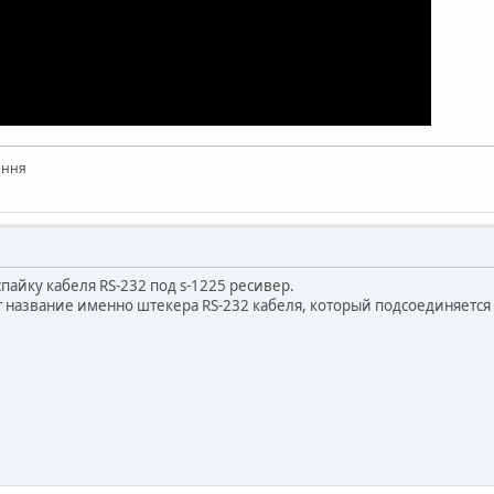
ення
спайку кабеля RS-232 под s-1225 ресивер.
т название именно штекера RS-232 кабеля, который подсоединяется к 