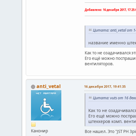
Добавлено:
16 декабря 2017, 17:25:
Цитата: anti_vetal от 1
название именно штеке
Как то не озадачивался э
Его ещё можно поспрашив
вентиляторов.
anti_vetal
16 декабря 2017, 19:41:35
Цитата: vuts от 16 дека
Как то не озадачивалс
Его ещё можно поспраш
штеккеров комп. венти
Канонир
Все нашел. Это "JST PH 3pi