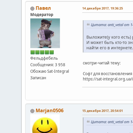
Павел
14 декабря 2017, 19:36:25
Модератор
Цитата: anti_vetal от 1
Выложите(у кого есть) 
И может быть кто-то з
найти его в интернете
Фельдфебель
смотри-читай тему:
Сообщения: 3 958
Обожаю Sat-Integral
Софт для восстановления S
Записан
https://sat-integral.org.ua
Marjan0506
15 декабря 2017, 20:54:01
Цитата: anti_vetal от 1