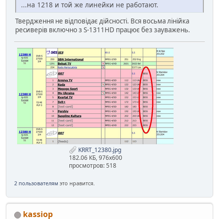
...на 1218 и той же линейки не работают.
Твердження не відповідає дійсності. Вся восьма лінійка
ресиверів включно з S-1311HD працює без зауважень.
KRRT_12380.jpg
182.06 КБ, 976x600
просмотров: 518
2 пользователям
это нравится.
kassiop