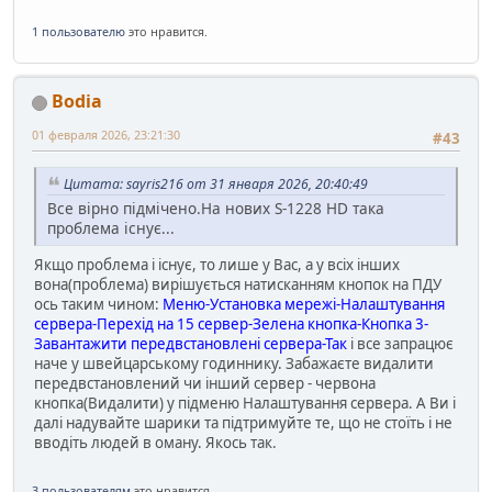
1 пользователю
это нравится.
Bodia
01 февраля 2026, 23:21:30
#43
Цитата: sayris216 от 31 января 2026, 20:40:49
Все вірно підмічено.На нових S-1228 HD така
проблема існує...
Якщо проблема і існує, то лише у Вас, а у всіх інших
вона(проблема) вирішується натисканням кнопок на ПДУ
ось таким чином:
Меню-Установка мережі-Налаштування
сервера-Перехід на 15 сервер-Зелена кнопка-Кнопка 3-
Завантажити передвстановлені сервера-Так
і все запрацює
наче у швейцарському годиннику. Забажаєте видалити
передвстановлений чи інший сервер - червона
кнопка(Видалити) у підменю Налаштування сервера. А Ви і
далі надувайте шарики та підтримуйте те, що не стоїть і не
вводіть людей в оману. Якось так.
3 пользователям
это нравится.