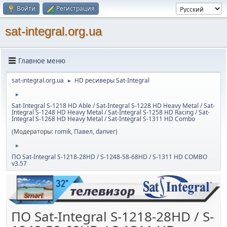
Войти
Регистрация
sat-integral.org.ua
Главное меню
sat-integral.org.ua
HD ресиверы Sat-Integral
►
►
Sat-Integral S-1218 HD Able / Sat-Integral S-1228 HD Heavy Metal / Sat-
Integral S-1248 HD Heavy Metal / Sat-Integral S-1258 HD Racing / Sat-
Integral S-1268 HD Heavy Metal / Sat-Integral S-1311 HD Combo
(Модераторы:
romik
,
Павел
,
danver
)
►
ПО Sat-Integral S-1218-28HD / S-1248-58-68HD / S-1311 HD COMBO
v3.57
ПО Sat-Integral S-1218-28HD / S-