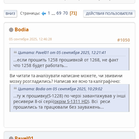
1
...
69
70
Страницы
71
ВНИЗ
ДЕЙСТВИЯ ПОЛЬЗОВАТЕЛЯ
Bodia
05 сентября 2025, 12:46:28
#1050
Цитата: Pavel01 от 05 сентября 2025, 12:21:41
...если прошить 1258 прошивкой от 1268, не факт
что 1258 будет работать...
Ви читати та аналізувати написане можете, чи звивини
мозку розгладились? Написав же ясно та каліграфічно:
Цитата: Bodia от 05 сентября 2025, 10:29:02
...ту ж прошивку(S-1228) по черзі завантажував у інші
ресивери 8-ої серії(
окрім S-1311 HD
). Всі реси
прошились та працювали без зауважень...
Pavel01