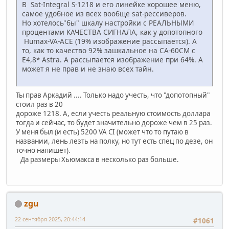
В Sat-Integral S-1218 и его линейке хорошее меню,
самое удобное из всех вообще sat-рессиверов.
Но хотелось"бы" шкалу настройки с РЕАЛЬНЫМИ
процентами КАЧЕСТВА СИГНАЛА, как у допотопного
Humax-VA-ACE (19% изображение рассыпается). А
то, как то качество 92% зашкальное на СА-60СМ с
E4,8* Astra. А рассыпается изображение при 64%. А
может я не прав и не знаю всех тайн.
Ты прав Аркадий .... Только надо учесть, что "допотопный"
стоил раз в 20
дороже 1218. А, если учесть реальную стоимость доллара
тогда и сейчас, то будет значительно дороже чем в 25 раз.
У меня был (и есть) 5200 VA CI (может что то путаю в
названии, лень лезть на полку, но тут есть спец по дезе, он
точно напишет).
Да размеры Хьюмакса в несколько раз больше.
zgu
22 сентября 2025, 20:44:14
#1061