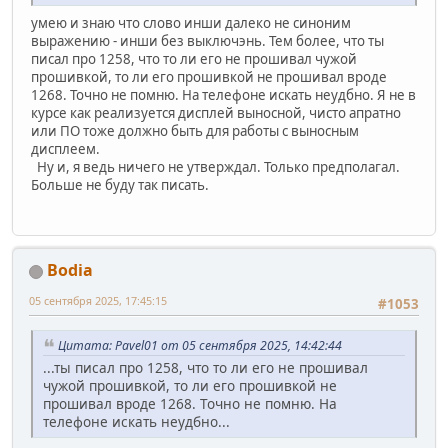
умею и знаю что слово инши далеко не синоним
выражению - инши без выключэнь. Тем более, что ты
писал про 1258, что то ли его не прошивал чужой
прошивкой, то ли его прошивкой не прошивал вроде
1268. Точно не помню. На телефоне искать неудбно. Я не в
курсе как реализуется дисплей выносной, чисто апратно
или ПО тоже должно быть для работы с выносным
дисплеем.
Ну и, я ведь ничего не утверждал. Только предполагал.
Больше не буду так писать.
Bodia
05 сентября 2025, 17:45:15
#1053
Цитата: Pavel01 от 05 сентября 2025, 14:42:44
...ты писал про 1258, что то ли его не прошивал
чужой прошивкой, то ли его прошивкой не
прошивал вроде 1268. Точно не помню. На
телефоне искать неудбно...