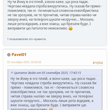
Ну ти йому в очі плюй, а воно каже, що роса падає.
Чергова невдала спроба викрутитись. Ну сказав би прямо -
помилився, так ні - починається словесна еквілібристика:
не так зрозумів, не те прочитав, читав справа наліво чи
зверху вниз, на телефоні шукати незручно... Москаль
лише рота відкрив, а вже знаєш, що брехати буде. І
виправити цю патологію неможливо.
1 пользователю
это нравится.
Pavel01
05 сентября 2025, 20:00:58
#1054
Цитата: Bodia от 05 сентября 2025, 17:45:15
Ну ти йому в очі плюй, а воно каже, що роса падає.
Чергова невдала спроба викрутитись. Ну сказав би
прямо - помилився, так ні - починається словесна
еквілібристика: не так зрозумів, не те прочитав,
читав справа наліво чи зверху вниз, на телефоні
шукати незручно... Москаль лише рота відкрив, а
вже знаєш, що брехати буде. І виправити цю
патологію неможливо.