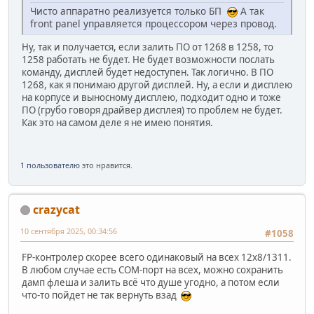
Чисто аппаратно реализуется только БП
А так
front panel управляется процессором через провод.
Ну, так и получается, если залить ПО от 1268 в 1258, то
1258 работать не будет. Не будет возможности послать
команду, дисплей будет недоступен. Так логично. В ПО
1268, как я понимаю другой дисплей. Ну, а если и дисплею
на корпусе и выносному дисплею, подходит одно и тоже
ПО (грубо говоря драйвер дисплея) то проблем не будет.
Как это на самом деле я не имею понятия.
1 пользователю
это нравится.
crazycat
10 сентября 2025, 00:34:56
#1058
FP-контролер скорее всего одинаковый на всех 12x8/1311.
В любом случае есть COM-порт на всех, можно сохранить
дамп флеша и залить всё что душе угодно, а потом если
что-то пойдет не так вернуть взад