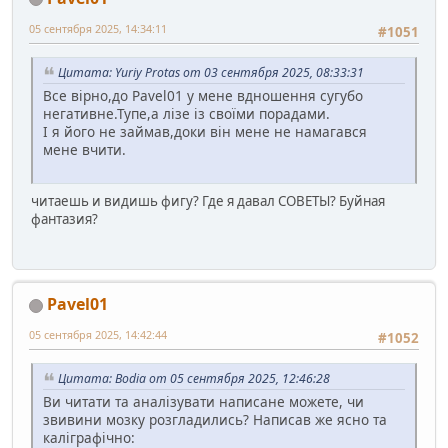
05 сентября 2025, 14:34:11
#1051
Цитата: Yuriy Protas от 03 сентября 2025, 08:33:31
Все вірно,до Pavel01 у мене вдношення сугубо
негативне.Тупе,а лізе із своїми порадами.
І я його не займав,доки він мене не намагався
мене вчити.
читаешь и видишь фигу? Где я давал СОВЕТЫ? Буйная
фантазия?
Pavel01
05 сентября 2025, 14:42:44
#1052
Цитата: Bodia от 05 сентября 2025, 12:46:28
Ви читати та аналізувати написане можете, чи
звивини мозку розгладились? Написав же ясно та
каліграфічно: