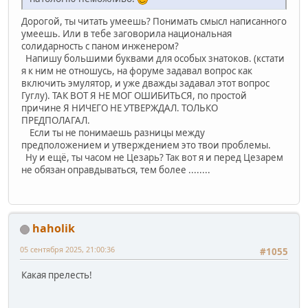
Дорогой, ты читать умеешь? Понимать смысл написанного
умеешь. Или в тебе заговорила национальная
солидарность с паном инженером?
Напишу большими буквами для особых знатоков. (кстати
я к ним не отношусь, на форуме задавал вопрос как
включить эмулятор, и уже дважды задавал этот вопрос
Гуглу). ТАК ВОТ Я НЕ МОГ ОШИБИТЬСЯ, по простой
причине Я НИЧЕГО НЕ УТВЕРЖДАЛ. ТОЛЬКО
ПРЕДПОЛАГАЛ.
Если ты не понимаешь разницы между
предположением и утверждением это твои проблемы.
Ну и ещё, ты часом не Цезарь? Так вот я и перед Цезарем
не обязан оправдываться, тем более ........
haholik
05 сентября 2025, 21:00:36
#1055
Какая прелесть!