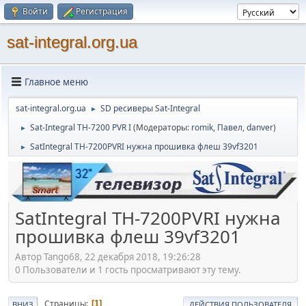
Войти
Регистрация
sat-integral.org.ua
Главное меню
sat-integral.org.ua
SD ресиверы Sat-Integral
►
Sat-Integral TH-7200 PVR I
(Модераторы:
romik
,
Павел
,
danver
)
►
SatIntegral TH-7200PVRI нужна прошивка флеш 39vf3201
►
SatIntegral TH-7200PVRI нужна
прошивка флеш 39vf3201
Автор Tango68, 22 декабря 2018, 19:26:28
0 Пользователи и 1 гость просматривают эту тему.
Страницы
1
ВНИЗ
ДЕЙСТВИЯ ПОЛЬЗОВАТЕЛЯ