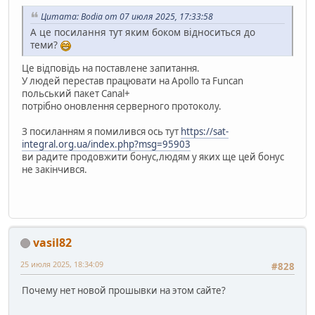
Цитата: Bodia от 07 июля 2025, 17:33:58
А це посилання тут яким боком відноситься до
теми?
Це відповідь на поставлене запитання.
У людей перестав працювати на Apollo та Funcan
польський пакет Сanal+
потрібно оновлення серверного протоколу.
З посиланням я помилився ось тут
https://sat-
integral.org.ua/index.php?msg=95903
ви радите продовжити бонус,людям у яких ще цей бонус
не закінчився.
vasil82
25 июля 2025, 18:34:09
#828
Почему нет новой прошывки на этом сайте?