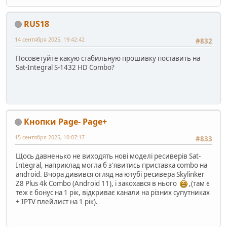
RUS18
14 сентября 2025, 19:42:42
#832
Посоветуйте какую стабильную прошивку поставить на
Sat-Integral S-1432 HD Combo?
Кнопки Page- Page+
15 сентября 2025, 10:07:17
#833
Щось давненько не виходять нові моделі ресиверів Sat-
Integral, наприклад могла б з'явитись приставка combo на
android. Вчора дивився огляд на ютубі ресивера Skylinker
Z8 Plus 4k Combo (Android 11), і закохався в нього
,(там є
теж є бонус на 1 рік, відкриває канали на різних супутниках
+ IPTV плейлист на 1 рік).