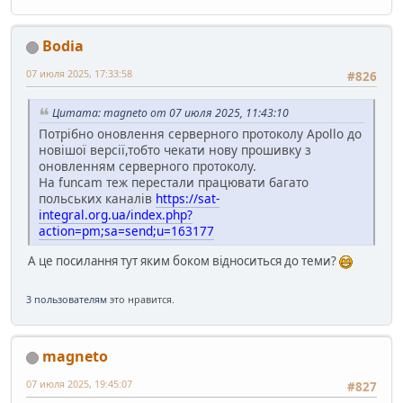
Bodia
07 июля 2025, 17:33:58
#826
Цитата: magneto от 07 июля 2025, 11:43:10
Потрібно оновлення серверного протоколу Apollo до
новішої версії,тобто чекати нову прошивку з
оновленням серверного протоколу.
На funcam теж перестали працювати багато
польських каналів
https://sat-
integral.org.ua/index.php?
action=pm;sa=send;u=163177
А це посилання тут яким боком відноситься до теми?
3 пользователям
это нравится.
magneto
07 июля 2025, 19:45:07
#827