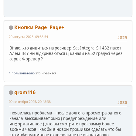
Кнопки Page- Page+
20 августа 2025, 09:36:54
#829
Вітаю, хто дивиться на ресивері Sat-Integral S-1432 пакет
Алем ТВ ? Чи відкриваються ці канали на 52 градусі через
сервіс Форевер ?
1 пользователю
это нравится.
grom116
09 сентября 2025, 20:48:38
#830
появилась проблема--- после долгого просмотра одного
канала выскакивает окно ( предупреждение или
информативное ) ,что вы смотрите программу более
восьми часов. как бы в новой прошивке сделать что бы
это информативное окно больше не выскакивало