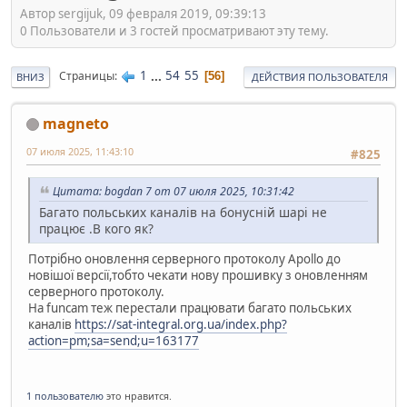
Автор sergijuk, 09 февраля 2019, 09:39:13
0 Пользователи и 3 гостей просматривают эту тему.
1
...
54
55
Страницы
56
ВНИЗ
ДЕЙСТВИЯ ПОЛЬЗОВАТЕЛЯ
magneto
07 июля 2025, 11:43:10
#825
Цитата: bogdan 7 от 07 июля 2025, 10:31:42
Багато польських каналів на бонусній шарі не
працює .В кого як?
Потрібно оновлення серверного протоколу Apollo до
новішої версії,тобто чекати нову прошивку з оновленням
серверного протоколу.
На funcam теж перестали працювати багато польських
каналів
https://sat-integral.org.ua/index.php?
action=pm;sa=send;u=163177
1 пользователю
это нравится.