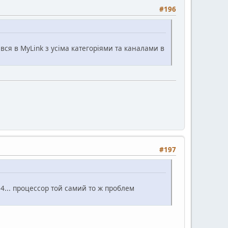
#196
ся в MyLink з усіма категоріями та каналами в
#197
.34... процессор той самий то ж проблем