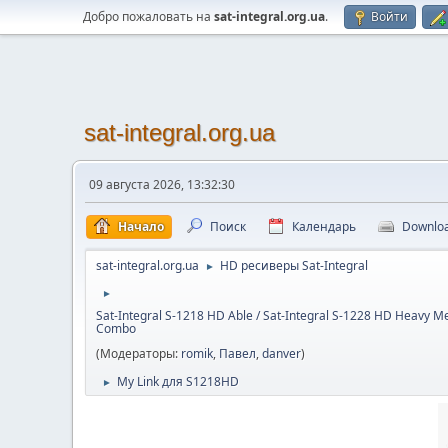
Добро пожаловать на
sat-integral.org.ua
.
Войти
sat-integral.org.ua
09 августа 2026, 13:32:30
Начало
Поиск
Календарь
Downlo
sat-integral.org.ua
HD ресиверы Sat-Integral
►
►
Sat-Integral S-1218 HD Able / Sat-Integral S-1228 HD Heavy Me
Combo
(Модераторы:
romik
,
Павел
,
danver
)
My Link для S1218HD
►