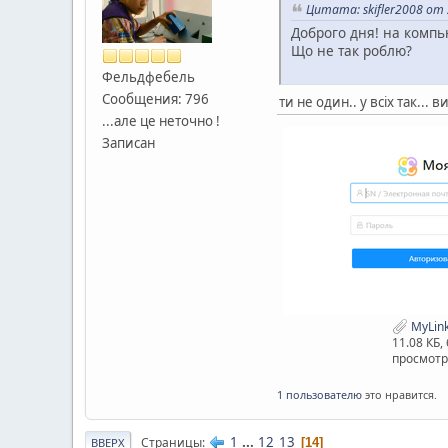
Цитата: skifler2008 от 
Доброго дня! на компью
Що не так роблю?
Фельдфебель
Сообщения: 796
ти не один.. у всіх так..
...але це неточно !
Записан
MyLin
11.08 КБ,
просмотр
1 пользователю
это нравится.
1
...
12
13
Страницы
14
ВВЕРХ