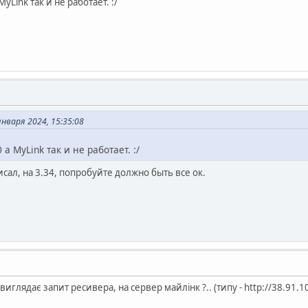
yLink так и не работает. :/
нваря 2024, 15:35:08
а MyLink так и не работает. :/
сал, на 3.34, попробуйте должно быть все ок.
к виглядає запит ресивера, на сервер майлінк ?.. (типу - http://38.9