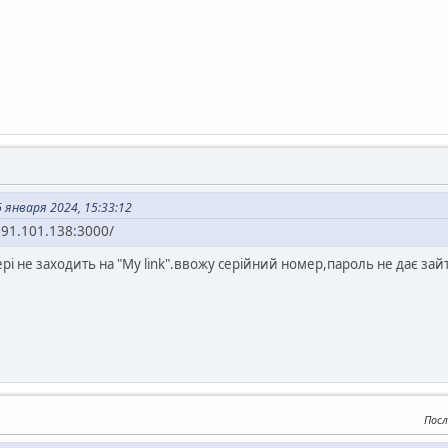
 января 2024, 15:33:12
8.91.101.138:3000/
і не заходить на "My link".ввожу серійний номер,пароль не дає зайт
Посл