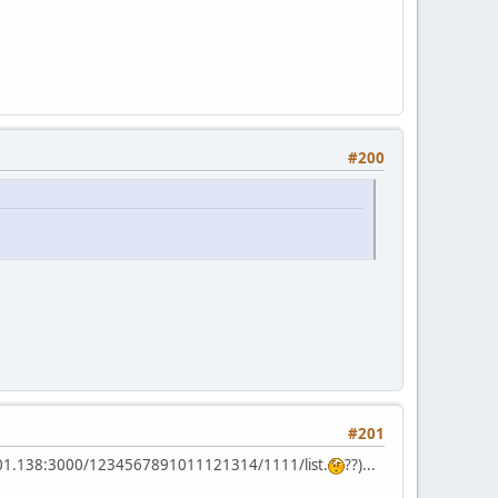
#200
#201
1.101.138:3000/1234567891011121314/1111/list.
??)...