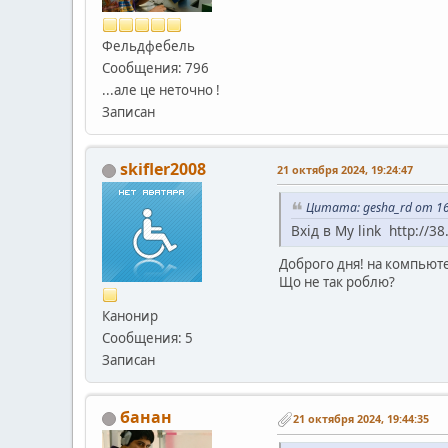
Фельдфебель
Сообщения: 796
...але це неточно !
Записан
skifler2008
21 октября 2024, 19:24:47
Цитата: gesha_rd от 16
Вхід в My link http://3
Доброго дня! на компьютер
Що не так роблю?
Канонир
Сообщения: 5
Записан
банан
21 октября 2024, 19:44:35