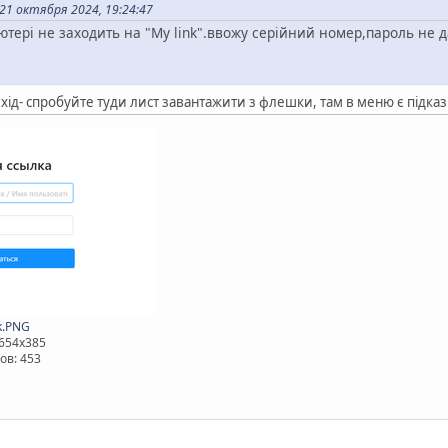
21 октября 2024, 19:24:47
тері не заходить на "My link".ввожу серійний номер,пароль не да
. вихід- спробуйте туди лист завантажити з флешки, там в меню є підк
k.PNG
 654x385
ов: 453