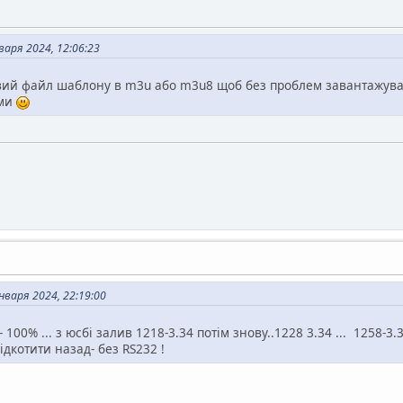
аря 2024, 12:06:23
овий файл шаблону в m3u або m3u8 щоб без проблем завантажував
ами
варя 2024, 22:19:00
 100% ... з юсбі залив 1218-3.34 потім знову..1228 3.34 ... 1258-3
ідкотити назад- без RS232 !