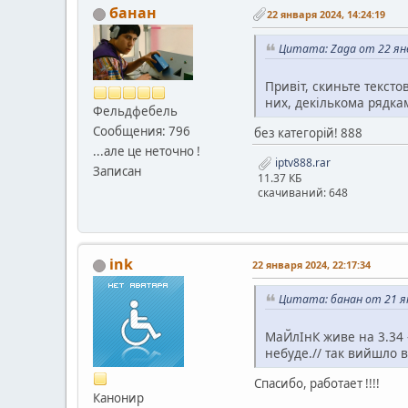
банан
22 января 2024, 14:24:19
Цитата: Zaga от 22 янв
Привіт, скиньте текст
них, декількома рядк
Фельдфебель
Сообщения: 796
без категорій! 888
...але це неточно !
iptv888.rar
Записан
11.37 КБ
скачиваний: 648
ink
22 января 2024, 22:17:34
Цитата: банан от 21 ян
МаЙлІнК живе на 3.34 -
небуде.// так вийшло в
Спасибо, работает !!!!
Канонир