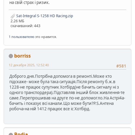
на свій страх і ризик.
Sat-Integral S-1258 HD Racing.zip
2.26 МБ
скачиваний: 443
1 пользователю
это нравится.
borriss
12 декабря 2025, 12:52:40
#581
Доброго дня.Потрібна допомога в ремонті.Може кто
підскаже- може була така ситуація.Після ремонту б.ж.в
1228-не працює супутник Хотбірд(не бачить сигналу ні з
одного транспордера).Підставляв інший блок живлення-те
саме.Перепрошивав на друге по-не допомогло.На Астрі4а-
бачить і показує всі канали.Що може бути?P.S.Антена
робоча-на ній 1412 працює все іс Хотбірд.
Bodia