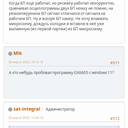
Когда БП ещё работал, но ресивер работал некорректно,
сравнивал осциллограммы двух БП ножку не помню, на
ремомтируемом БП сигнал отличался от сигнала на
рабочем БП. Ну и вскоре БП замер. Не хочу впаивать
микросхему, дождусь колодки и вставлю в неё уже
выпаянную (из первой партии) из БП микросхему.
Mik
28 марта 2025, 19:15:16
#571
А кто нибудь пробовал программу GX6605 с windows 11?
sat-integral
Администратор
29 марта 2025, 12:42:10
#572