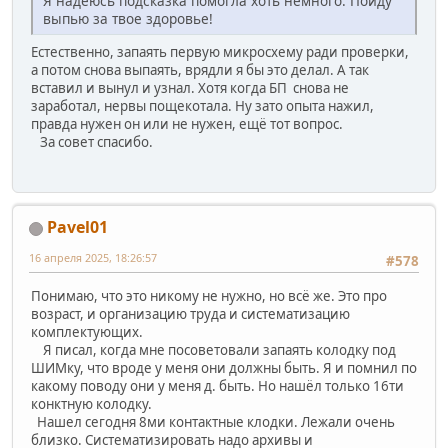
Я надеюсь подсказка помогла хоть немного. Пойду
выпью за твое здоровье!
Естественно, запаять первую микросхему ради проверки,
а потом снова выпаять, врядли я бы это делал. А так
вставил и вынул и узнал. Хотя когда БП снова не
заработал, нервы пощекотала. Ну зато опыта нажил,
правда нужен он или не нужен, ещё тот вопрос.
За совет спасибо.
Pavel01
16 апреля 2025, 18:26:57
#578
Понимаю, что это никому не нужно, но всё же. Это про
возраст, и организацию труда и систематизацию
комплектующих.
Я писал, когда мне посоветовали запаять колодку под
ШИМку, что вроде у меня они должны быть. Я и помнил по
какому поводу они у меня д. быть. Но нашёл только 16ти
конктную колодку.
Нашел сегодня 8ми контактные клодки. Лежали очень
близко. Систематизировать надо архивы и