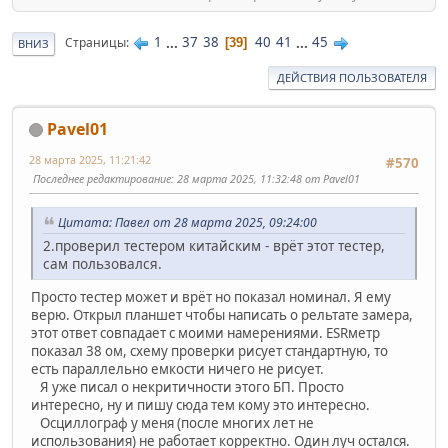
1
...
37
38
40
41
...
45
Страницы
39
ВНИЗ
ДЕЙСТВИЯ ПОЛЬЗОВАТЕЛЯ
Pavel01
28 марта 2025, 11:21:42
#570
Последнее редактирование
: 28 марта 2025, 11:32:48 от Pavel01
Цитата: Павел от 28 марта 2025, 09:24:00
2.проверил тестером китайским - врёт этот тестер,
сам пользовался.
Просто тестер может и врёт но показал номинал. Я ему
верю. Открыл планшет чтобы написать о рельтате замера,
этот ответ совпадает с моими намерениями. ESRметр
показал 38 ом, схему проверки рисует стандартную, то
есть параллельно емкости ничего не рисует.
Я уже писал о некритичности этого БП. Просто
интересно, ну и пишу сюда тем кому это интересно.
Осциллограф у меня (после многих лет не
использования) не работает корректно. Один луч остался.