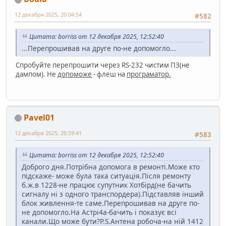
12 декабря 2025, 20:04:54
#582
Цитата: borriss от 12 декабря 2025, 12:52:40
...Перепрошивав на друге по-не допомогло...
Спробуйте перепрошити через RS-232 чистим ПЗ(не
дампом). Не
допоможе
- флеш на
програматор.
Pavel01
12 декабря 2025, 20:59:41
#583
Цитата: borriss от 12 декабря 2025, 12:52:40
Доброго дня.Потрібна допомога в ремонті.Може кто
підскаже- може була така ситуація.Після ремонту
б.ж.в 1228-не працює супутник Хотбірд(не бачить
сигналу ні з одного транспордера).Підставляв інший
блок живлення-те саме.Перепрошивав на друге по-
не допомогло.На Астрі4а-бачить і показує всі
канали.Що може бути?P.S.Антена робоча-на ній 1412