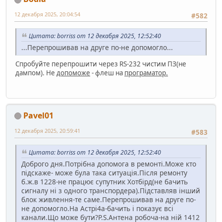
12 декабря 2025, 20:04:54
#582
Цитата: borriss от 12 декабря 2025, 12:52:40
...Перепрошивав на друге по-не допомогло...
Спробуйте перепрошити через RS-232 чистим ПЗ(не
дампом). Не
допоможе
- флеш на
програматор.
Pavel01
12 декабря 2025, 20:59:41
#583
Цитата: borriss от 12 декабря 2025, 12:52:40
Доброго дня.Потрібна допомога в ремонті.Може кто
підскаже- може була така ситуація.Після ремонту
б.ж.в 1228-не працює супутник Хотбірд(не бачить
сигналу ні з одного транспордера).Підставляв інший
блок живлення-те саме.Перепрошивав на друге по-
не допомогло.На Астрі4а-бачить і показує всі
канали.Що може бути?P.S.Антена робоча-на ній 1412