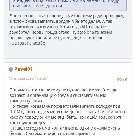
Я надеюсь подсказка помогла хоть немного. Пойду
выпью за твое здоровье!
Естественно, запаять первую микросхему ради проверки,
а потом снова выпаять, врядли я бы это делал. А так
вставил и вынул и узнал. Хотя когда БП снова не
заработал, нервы пощекотала. Ну зато опыта нажил,
правда нужен он или не нужен, ещё тот вопрос.
За совет спасибо.
Pavel01
16 апреля 2025, 18:26:57
#578
Понимаю, что это никому не нужно, но всё же. Это про
возраст, и организацию труда и систематизацию
комплектующих.
Я писал, когда мне посоветовали запаять колодку под
ШИМку, что вроде у меня они должны быть. Я и помнил по
какому поводу они у меня д. быть. Но нашёл только 16ти
конктную колодку.
Нашел сегодня 8ми контактные клодки. Лежали очень
близко. Систематизировать надо архивы и