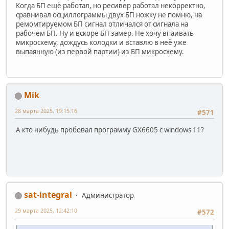
Когда БП ещё работал, но ресивер работал некорректно,
сравнивал осциллограммы двух БП ножку не помню, на
ремомтируемом БП сигнал отличался от сигнала на
рабочем БП. Ну и вскоре БП замер. Не хочу впаивать
микросхему, дождусь колодки и вставлю в неё уже
выпаянную (из первой партии) из БП микросхему.
Mik
28 марта 2025, 19:15:16
#571
А кто нибудь пробовал программу GX6605 с windows 11?
sat-integral
Администратор
29 марта 2025, 12:42:10
#572