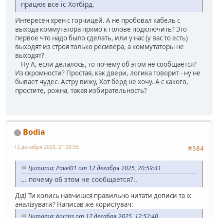
працює все іс Хотбірд.
Интересен хрен с горчицей. А не пробовал кабель с
выхода коммутатора прямо к голове подключить? Это
первое что надо было сделать, или у нас (у вас то есть)
выходят из строя только ресивера, а коммутаторы не
выходят?
Ну А, если делалось, то почему об этом не сообщается?
Из скромности? Простая, как двери, логика говорит - ну не
бывает чудес. Астру вижу, Хот бёрд не хочу. А с какого,
простите, рожна, такая избирательность?
Bodia
12 декабря 2025, 21:29:55
#584
Цитата: Pavel01 от 12 декабря 2025, 20:59:41
... почему об этом не сообщается?..
Дід! Ти колись навчишся правильно читати дописи та їх
аналізувати? Написав же користувач:
Цитата: borriss от 12 декабря 2025, 12:52:40