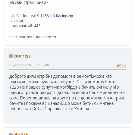
на свій страх і ризик.
Sat-Integral S-1258 HD Racing.zip
2.26 МБ
скачиваний: 443
1 пользователю
это нравится.
borriss
12 декабря 2025, 12:52:40
#581
Доброго дня.Потрібна допомога в ремонті.Може кто
підскаже- може була така ситуація.Після ремонту б.ж.в
1228-не працює супутник Хотбірд(не бачить сигналу ні з
одного транспордера).Підставляв інший блок живлення-те
саме.Перепрошивав на друге по-не допомогло.На Астрі4а-
бачить і показує всі канали.Що може бути?P.S.Антена
робоча-на ній 1412 працює все іс Хотбірд.
Bodia