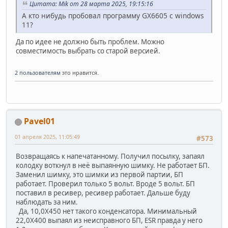
Цитата: Mik от 28 марта 2025, 19:15:16
А кто нибудь пробовал программу GX6605 с windows
11?
Да по идее не должно быть проблем. Можно
совместимость выбрать со старой версией.
2 пользователям
это нравится.
Pavel01
01 апреля 2025, 11:05:49
#573
Возвращаясь к напечатанному. Получил посылку, запаял
колодку воткнул в неё выпаянную шимку. Не работает БП.
Заменил шимку, это шимки из первой партии, БП
работает. Проверил только 5 вольт. Вроде 5 вольт. БП
поставил в ресивер, ресивер работает. Дальше буду
наблюдать за ним.
Да, 10,0Х450 нет такого конденсатора. Минимальный
22,0Х400 выпаял из неисправного БП, ESR правда у него