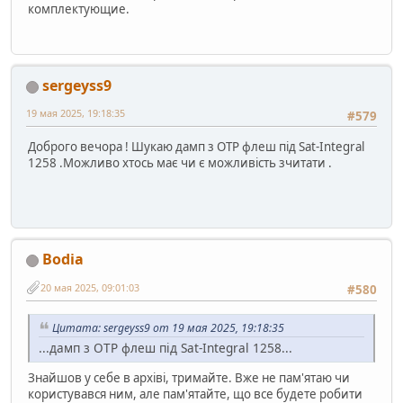
комплектующие.
sergeyss9
19 мая 2025, 19:18:35
#579
Доброго вечора ! Шукаю дамп з ОТР флеш під Sat-Integral
1258 .Можливо хтось має чи є можливість зчитати .
Bodia
20 мая 2025, 09:01:03
#580
Цитата: sergeyss9 от 19 мая 2025, 19:18:35
...дамп з ОТР флеш під Sat-Integral 1258...
Знайшов у себе в архіві, тримайте. Вже не пам'ятаю чи
користувався ним, але пам'ятайте, що все будете робити