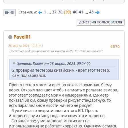
1
...
37
38
40
41
...
45
Страницы
39
ВНИЗ
ДЕЙСТВИЯ ПОЛЬЗОВАТЕЛЯ
Pavel01
28 марта 2025, 11:21:42
#570
Последнее редактирование
: 28 марта 2025, 11:32:48 от Pavel01
Цитата: Павел от 28 марта 2025, 09:24:00
2.проверил тестером китайским - врёт этот тестер,
сам пользовался.
Просто тестер может и врёт но показал номинал. Я ему
верю. Открыл планшет чтобы написать о рельтате замера,
этот ответ совпадает с моими намерениями. ESRметр
показал 38 ом, схему проверки рисует стандартную, то
есть параллельно емкости ничего не рисует.
Я уже писал о некритичности этого БП. Просто
интересно, ну и пишу сюда тем кому это интересно.
Осциллограф у меня (после многих лет не
использования) не работает корректно. Один луч остался.