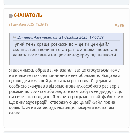
64АНАТОЛЬ
21 декабря 2025, 19:39:19
#589
Цитата: Alen лайно от 21 декабря 2025, 17:08:39
Тупий пень краще розкажи всім де ти цей файл
скопіпастив і коли він став раптом твоїм і перестань
давати посилання на цю свиноферму під назвою А
Я вас чимось образив, чи взагалі вас це стосується? Чому
ви влазите і так безпричинно мене ображаєте. Якщо вам
цікаво де я взяв цей дамп я вам розповім. Я ці дампи
особисто скачував з відремонтованих особисто ресіверів
роками по крихтам збирав, але вам мабуть не дійде, якщо
ви себе так поводите. Я звірив програмою свій файл з тим
що викладує крадій і стверджую що це мій файл повна
копія. Тому вимагаю адміністрацію покарати вас за такі
слова.