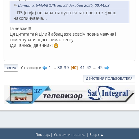
Цитата: 64АНАТОЛЬ от 22 декабря 2025, 00:44:03
...ПЗ (софт) не завантажується так просто з флеш
накопичувача...
Та невже!!!
Ця цитата та й цілий абзац вже зовсім повна маячня і
коментувати. щось немає сенсу.
Іди і вчись, двієчник!
1
...
38
39
41
42
...
45
Страницы
40
ВВЕРХ
ДЕЙСТВИЯ ПОЛЬЗОВАТЕЛЯ
|
|
Помощь
Условия и правила
Вверх ▲