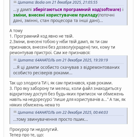
Цитата: Bodia от 21 декабря 2025, 21:05:55
...у дампі
зберігаються програмний код(software)
і
зміни, внесені користувачем приладу
(поточні
дані, змінні, стан процесора та інші дані)...
А тому
1. Програмний код явно не твій.
2.Зміни, внесені тобою у ніби твій дамп, як ти сам
признався, внесені без дозволу(крадені) тих, кому ти
ремонтував пристрої. Сам же признався:
Цитата: 64АНАТОЛЬ от 21 декабря 2025, 19:39:19
...Я ці дампи особисто скачував з відремонтованих
особисто ресіверів роками...
Так що злодюга ТИ і, як сам признався, крав роками.
3. Про яку заборону ти мелеш, коли файл знаходиться у
відкритому доступі без будь-яких приписок чи обмежень
навіть на недоресурсі "лише для користувачів а..." А так, як
ніяких обмежень нема то
Цитата: 64АНАТОЛЬ от 22 декабря 2025, 00:44:03
...тому звинувачення просто пшик...
Прокурор ти недолугий.
Тепер про те, що: