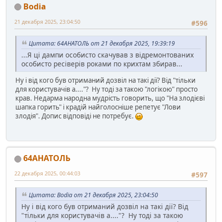
Bodia
21 декабря 2025, 23:04:50
#596
Цитата: 64АНАТОЛЬ от 21 декабря 2025, 19:39:19
...Я ці дампи особисто скачував з відремонтованих
особисто ресіверів роками по крихтам збирав...
Ну і від кого був отриманий дозвіл на такі дії? Від "тільки
для користувачів а...."? Ну тоді за такою "логікою" просто
крав. Недарма народна мудрість говорить, що "На злодієві
шапка горить" і крадій найголосніше репетує "Лови
злодія". Допис відповіді не потребує.
64АНАТОЛЬ
22 декабря 2025, 00:44:03
#597
Цитата: Bodia от 21 декабря 2025, 23:04:50
Ну і від кого був отриманий дозвіл на такі дії? Від
"тільки для користувачів а...."? Ну тоді за такою