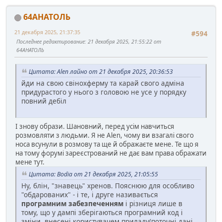
64АНАТОЛЬ
21 декабря 2025, 21:37:35
#594
Последнее редактирование
: 21 декабря 2025, 21:55:22 от
64АНАТОЛЬ
Цитата: Alen лайно от 21 декабря 2025, 20:36:53
йди на свою свiнохферму та карай свого адмiна
придурастого у нього з головою не усе у порядку
повний дебiл
І знову образи. Шановний, перед усім навчиться
розмовляти з людьми. Я не Alen, чому ви взагалі свого
носа всунули в розмову та ще й ображаєте мене. Те що я
на тому форумі зареєстрований не дає вам права ображати
мене тут.
Цитата: Bodia от 21 декабря 2025, 21:05:55
Ну, блін, "знавець" хренов. Пояснюю для особливо
"обдарованих" - і те, і друге називається
програмним забезпеченням
і різниця лише в
тому, що у дампі зберігаються програмний код і
зміни, внесені користувачем приладу(поточні дані,