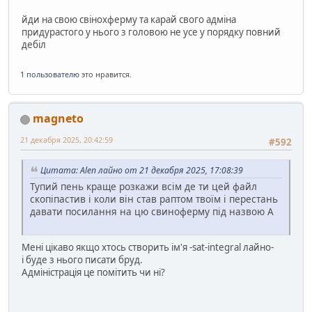
йди на свою свiнохферму та карай свого адмiна
придурастого у нього з головою не усе у порядку повний
дебiл
1 пользователю
это нравится.
magneto
21 декабря 2025, 20:42:59
#592
Цитата: Alen лайно от 21 декабря 2025, 17:08:39
Тупий пень краще розкажи всім де ти цей файл
скопіпастив і коли він став раптом твоїм і перестань
давати посилання на цю свиноферму під назвою А
Мені цікаво якщо хтось створить ім'я -sat-integral лайно-
і буде з нього писати бруд.
Адміністрація це помітить чи ні?