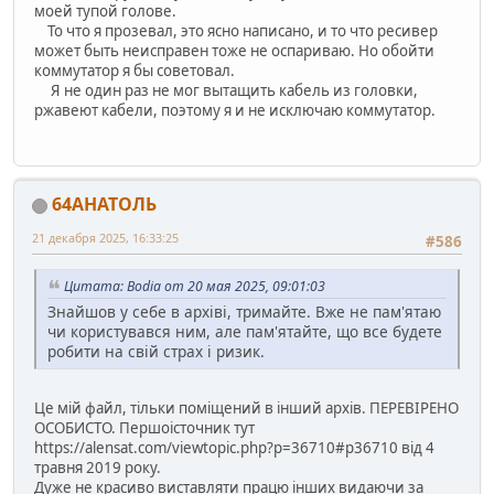
моей тупой голове.
То что я прозевал, это ясно написано, и то что ресивер
может быть неисправен тоже не оспариваю. Но обойти
коммутатор я бы советовал.
Я не один раз не мог вытащить кабель из головки,
ржавеют кабели, поэтому я и не исключаю коммутатор.
64АНАТОЛЬ
21 декабря 2025, 16:33:25
#586
Цитата: Bodia от 20 мая 2025, 09:01:03
Знайшов у себе в архіві, тримайте. Вже не пам'ятаю
чи користувався ним, але пам'ятайте, що все будете
робити на свій страх і ризик.
Це мій файл, тільки поміщений в інший архів. ПЕРЕВІРЕНО
ОСОБИСТО. Першоісточник тут
https://alensat.com/viewtopic.php?p=36710#p36710 від 4
травня 2019 року.
Дуже не красиво виставляти працю інших видаючи за