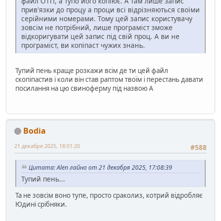
файл ОТП, а тупо його копіює. А там лише запис
прив'язки до процу а проци всі відрізняються своїми
серійними номерами. Тому цей запис користувачу
зовсім не потрібний, лише програміст зможе
відкоригувати цей запис під свій проц. А ви не
програміст, ви копіпаст чужих знань.
Тупий пень краще розкажи всім де ти цей файл
скопіпастив і коли він став раптом твоїм і перестань давати
посилання на цю свиноферму під назвою А
Bodia
21 декабря 2025, 18:01:20
#588
Цитата: Alen лайно от 21 декабря 2025, 17:08:39
Тупий пень...
Та не зовсім воно тупе, просто сраколиз, котрий відробляє
Юдині срібняки.