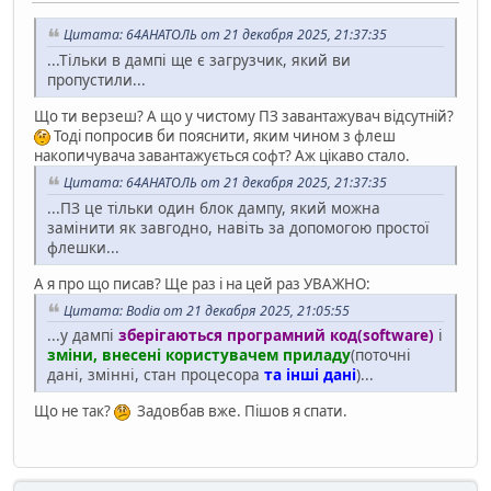
Цитата: 64АНАТОЛЬ от 21 декабря 2025, 21:37:35
...Тільки в дампі ще є загрузчик, який ви
пропустили...
Що ти верзеш? А що у чистому ПЗ завантажувач відсутній?
Тоді попросив би пояснити, яким чином з флеш
накопичувача завантажується софт? Аж цікаво стало.
Цитата: 64АНАТОЛЬ от 21 декабря 2025, 21:37:35
...ПЗ це тільки один блок дампу, який можна
замінити як завгодно, навіть за допомогою простої
флешки...
А я про що писав? Ще раз і на цей раз УВАЖНО:
Цитата: Bodia от 21 декабря 2025, 21:05:55
...у дампі
зберігаються програмний код(software)
і
зміни, внесені користувачем приладу
(поточні
дані, змінні, стан процесора
та інші дані
)...
Що не так?
Задовбав вже. Пішов я спати.