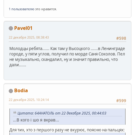
1 пользователю
это нравится.
Pavel01
22 декабря 2025, 08:38:43
#598
Молодцы ребята...... Как там у Высоцкого ......в Ленинграде
городе, у пяти углов, получил по морде Саня Соколов. Пел
не музыкально, скандалил, ну и значит правильно, что
дали......
Bodia
22 декабря 2025, 10:24:14
#599
Цитата: 64АНАТОЛЬ от 22 декабря 2025, 00:44:03
...В кого і шо я вкрав...
Для тих, хто з першого разу не вкурює, поясню на пальцях: