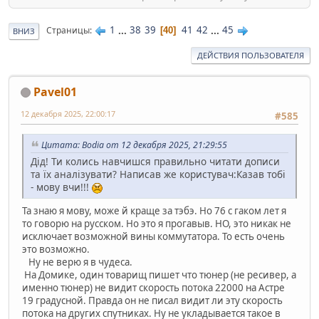
1
...
38
39
41
42
...
45
Страницы
40
ВНИЗ
ДЕЙСТВИЯ ПОЛЬЗОВАТЕЛЯ
Pavel01
12 декабря 2025, 22:00:17
#585
Цитата: Bodia от 12 декабря 2025, 21:29:55
Дід! Ти колись навчишся правильно читати дописи
та їх аналізувати? Написав же користувач:Казав тобі
- мову вчи!!!
Та знаю я мову, може й краще за тэбэ. Но 76 с гаком лет я
то говорю на русском. Но это я прогавыв. НО, это никак не
исключает возможной вины коммутатора. То есть очень
это возможно.
Ну не верю я в чудеса.
На Домике, один товарищ пишет что тюнер (не ресивер, а
именно тюнер) не видит скорость потока 22000 на Астре
19 градусной. Правда он не писал видит ли эту скорость
потока на других спутниках. Ну не укладывается такое в