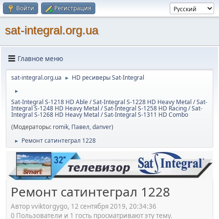
Войти
Регистрация
sat-integral.org.ua
Главное меню
sat-integral.org.ua
HD ресиверы Sat-Integral
►
►
Sat-Integral S-1218 HD Able / Sat-Integral S-1228 HD Heavy Metal / Sat-
Integral S-1248 HD Heavy Metal / Sat-Integral S-1258 HD Racing / Sat-
Integral S-1268 HD Heavy Metal / Sat-Integral S-1311 HD Combo
(Модераторы:
romik
,
Павел
,
danver
)
Ремонт сатинтеграл 1228
►
Ремонт сатинтеграл 1228
Автор vviktorgygo, 12 сентября 2019, 20:34:36
0 Пользователи и 1 гость просматривают эту тему.