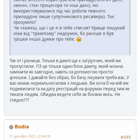
змінні, стан процесора та інші дані), які
використовувалися під час роботи певного
приладу(не лише супутникового ресивера). Так
зрозуміло?
Чи скажеш, що і це я в тебе списав? Краще пошукай
ліки від "трампізму" недоумок, бо раніше я був
трішки іншої думки про тебе.
Так от і різниця. Тільки в дампі ще є загрузчик, який ви
пропустили. ПЗ це тільки один блок дампу, який можна
замінити як завгодно, навіть за допомогою простої
флешки. І давайте без образ, бо бачу лікувати треба вас. У
вас немає нормальної мови з людьми. Ви хоча б на мій вік
подивилися та на дату реєстрацій на форумах перед тим як
тикати людям. Обидва ведете себе як босяки якісь. Не
стидно???
Bodia
21 декабря 2025, 22:44:39
#595