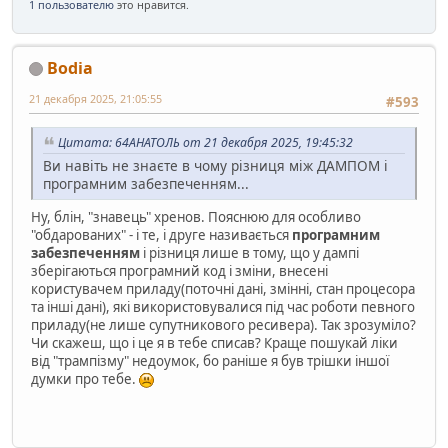
1 пользователю
это нравится.
Bodia
21 декабря 2025, 21:05:55
#593
Цитата: 64АНАТОЛЬ от 21 декабря 2025, 19:45:32
Ви навіть не знаєте в чому різниця між ДАМПОМ і
програмним забезпеченням...
Ну, блін, "знавець" хренов. Пояснюю для особливо
"обдарованих" - і те, і друге називається
програмним
забезпеченням
і різниця лише в тому, що у дампі
зберігаються програмний код і зміни, внесені
користувачем приладу(поточні дані, змінні, стан процесора
та інші дані), які використовувалися під час роботи певного
приладу(не лише супутникового ресивера). Так зрозуміло?
Чи скажеш, що і це я в тебе списав? Краще пошукай ліки
від "трампізму" недоумок, бо раніше я був трішки іншої
думки про тебе.