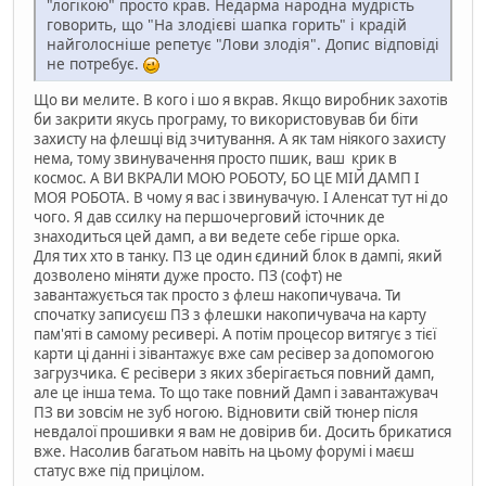
"логікою" просто крав. Недарма народна мудрість
говорить, що "На злодієві шапка горить" і крадій
найголосніше репетує "Лови злодія". Допис відповіді
не потребує.
Що ви мелите. В кого і шо я вкрав. Якщо виробник захотів
би закрити якусь програму, то використовував би біти
захисту на флешці від зчитування. А як там ніякого захисту
нема, тому звинувачення просто пшик, ваш крик в
космос. А ВИ ВКРАЛИ МОЮ РОБОТУ, БО ЦЕ МІЙ ДАМП І
МОЯ РОБОТА. В чому я вас і звинувачую. І Аленсат тут ні до
чого. Я дав ссилку на першочерговий істочник де
знаходиться цей дамп, а ви ведете себе гірше орка.
Для тих хто в танку. ПЗ це один єдиний блок в дампі, який
дозволено міняти дуже просто. ПЗ (софт) не
завантажується так просто з флеш накопичувача. Ти
спочатку записуєш ПЗ з флешки накопичувача на карту
пам'яті в самому ресивері. А потім процесор витягує з тієї
карти ці данні і зівантажує вже сам ресівер за допомогою
загрузчика. Є ресівери з яких зберігається повний дамп,
але це інша тема. То що таке повний Дамп і завантажувач
ПЗ ви зовсім не зуб ногою. Відновити свій тюнер після
невдалої прошивки я вам не довірив би. Досить брикатися
вже. Насолив багатьом навіть на цьому форумі і маєш
статус вже під прицілом.