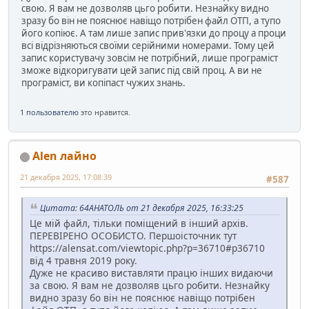
свою. Я вам не дозволяв цьго робити. Незнайку видно
зразу бо він не пояснює навіщо потрібен файл ОТП, а тупо
його копіює. А там лише запис прив'язки до процу а проци
всі відрізняються своїми серійними номерами. Тому цей
запис користувачу зовсім не потрібний, лише програміст
зможе відкоригувати цей запис під свій проц. А ви не
програміст, ви копіпаст чужих знань.
1 пользователю
это нравится.
Alen лайно
21 декабря 2025, 17:08:39
#587
Цитата: 64АНАТОЛЬ от 21 декабря 2025, 16:33:25
Це мій файл, тільки поміщений в інший архів.
ПЕРЕВІРЕНО ОСОБИСТО. Першоісточник тут
https://alensat.com/viewtopic.php?p=36710#p36710
від 4 травня 2019 року.
Дуже не красиво виставляти працю інших видаючи
за свою. Я вам не дозволяв цьго робити. Незнайку
видно зразу бо він не пояснює навіщо потрібен