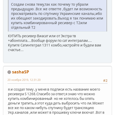
Создам снова тему,так как почему то убрали
предыдущую .Все же ответте ,будет ли возможность
просматривать по спутнику Украинские каналы,ибо
их обещают закодировать.Выход я так понимаю или
купить комбинированный ресивер с Т2или
отдельный Т2
КУПИТЬ ресивер Виасат или от Экстра тв
+абонплата....Вообще форум по сат интегралам....
Купите Сатинтеграл 1311 комбо,настройте и будем вам
счастье...
sashaSP
20 ноября 2019, 12:31:20
#2
я и создал тему ,у меня в подписи есть название моего
ресивера S 1268.Спасибо за ответ,я знаю что можно
купить комбинированный но не хотелось бы опять
деньги тратить,а этот куда деть выбросить что ли.Может
все же по каком нибуть спутнику будет трансляцию
Укр.каналов ,или может в прошивку ключи вкючат .Вот в