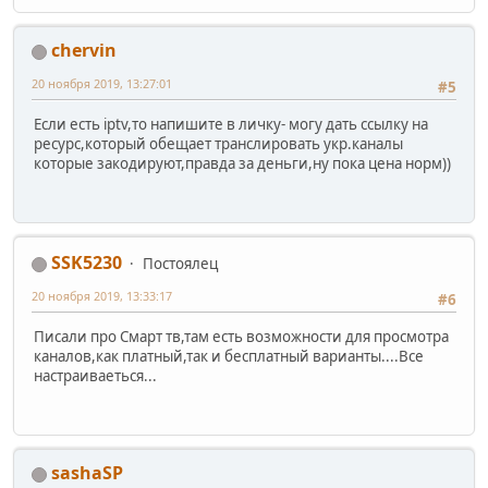
chervin
20 ноября 2019, 13:27:01
#5
Если есть iptv,то напишите в личку- могу дать ссылку на
ресурс,который обещает транслировать укр.каналы
которые закодируют,правда за деньги,ну пока цена норм))
SSK5230
Постоялец
20 ноября 2019, 13:33:17
#6
Писали про Смарт тв,там есть возможности для просмотра
каналов,как платный,так и бесплатный варианты....Все
настраиваеться...
sashaSP