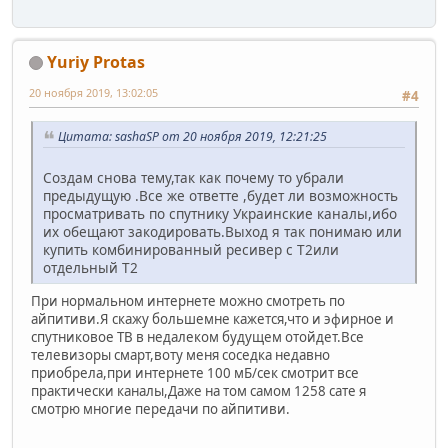
Yuriy Protas
20 ноября 2019, 13:02:05
#4
Цитата: sashaSP от 20 ноября 2019, 12:21:25
Создам снова тему,так как почему то убрали
предыдущую .Все же ответте ,будет ли возможность
просматривать по спутнику Украинские каналы,ибо
их обещают закодировать.Выход я так понимаю или
купить комбинированный ресивер с Т2или
отдельный Т2
При нормальном интернете можно смотреть по
айпитиви.Я скажу большемне кажется,что и эфирное и
спутниковое ТВ в недалеком будущем отойдет.Все
телевизоры смарт,воту меня соседка недавно
приобрела,при интернете 100 мБ/сек смотрит все
практически каналы,Даже на том самом 1258 сате я
смотрю многие передачи по айпитиви.