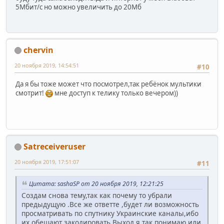
5Мбит/с но можно увеличить до 20Мб
chervin
20 ноября 2019, 14:54:51
#10
Да я бы тоже может что посмотрел,так ребёнок мультики
смотрит!
мне доступ к телику только вечером))
Satreceiveruser
20 ноября 2019, 17:51:07
#11
Цитата: sashaSP от 20 ноября 2019, 12:21:25
Создам снова тему,так как почему то убрали
предыдущую .Все же ответте ,будет ли возможность
просматривать по спутнику Украинские каналы,ибо
их обещают закодировать.Выход я так понимаю или