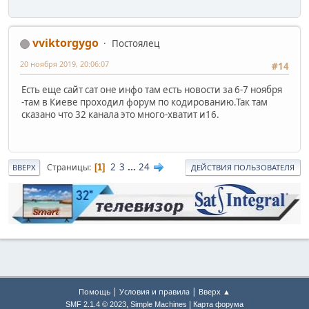
vviktorgygo
Постоялец
20 ноября 2019, 20:06:07
#14
Есть еще сайт сат оне инфо там есть новости за 6-7 ноября
-там в Киеве проходил форум по кодированию.Так там
сказано что 32 канала это много-хватит и16.
2
3
...
24
Страницы
1
ВВЕРХ
ДЕЙСТВИЯ ПОЛЬЗОВАТЕЛЯ
|
|
Помощь
Условия и правила
Вверх ▲
,
|
SMF 2.1.4 © 2023
Simple Machines
Карта форума