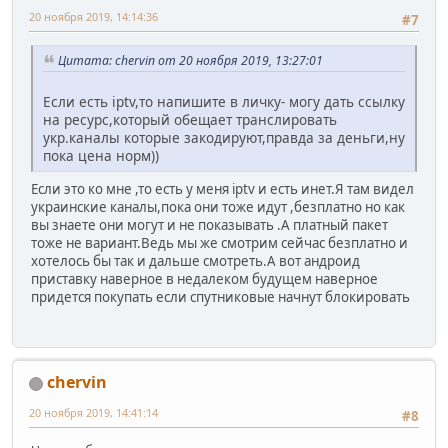
20 ноября 2019, 14:14:36
#7
Цитата: chervin от 20 ноября 2019, 13:27:01
Если есть iptv,то напишите в личку- могу дать ссылку
на ресурс,который обещает транслировать
укр.каналы которые закодируют,правда за деньги,ну
пока цена норм))
Если это ко мне ,то есть у меня iptv и есть инет.Я там видел
украинские каналы,пока они тоже идут ,безплатно но как
вы знаете они могут и не показывать .А платный пакет
тоже не вариант.Ведь мы же смотрим сейчас безплатно и
хотелось бы так и дальше смотреть.А вот андроид
приставку наверное в недалеком будущем наверное
придется покупать если спутниковые начнут блокировать
chervin
20 ноября 2019, 14:41:14
#8