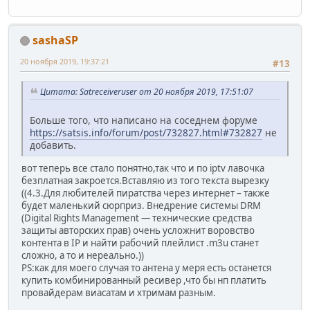
sashaSP
20 ноября 2019, 19:37:21
#13
Цитата: Satreceiveruser от 20 ноября 2019, 17:51:07
Больше того, что написано на соседнем форуме
https://satsis.info/forum/post/732827.html#732827
не
добавить.
вот теперь все стало понятно,так что и по iptv лавочка
безплатная закроется.Вставляю из того текста вырезку
((4.3.Для любителей пиратства через интернет – также
будет маленький сюрприз. Внедрение системы DRM
(Digital Rights Management — технические средства
защиты авторских прав) очень усложнит воровство
контента в IP и найти рабочий плейлист .m3u станет
сложно, а то и нереально.))
PS:как для моего случая то антена у меря есть останется
купить комбинированный ресивер ,что бы нп платить
провайдерам виасатам и хтримам разным.