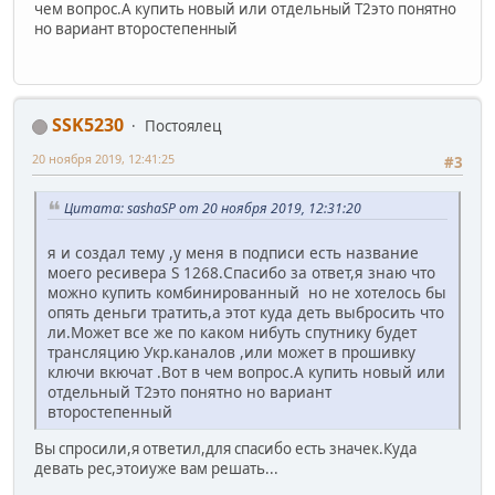
чем вопрос.А купить новый или отдельный Т2это понятно
но вариант второстепенный
SSK5230
Постоялец
20 ноября 2019, 12:41:25
#3
Цитата: sashaSP от 20 ноября 2019, 12:31:20
я и создал тему ,у меня в подписи есть название
моего ресивера S 1268.Спасибо за ответ,я знаю что
можно купить комбинированный но не хотелось бы
опять деньги тратить,а этот куда деть выбросить что
ли.Может все же по каком нибуть спутнику будет
трансляцию Укр.каналов ,или может в прошивку
ключи вкючат .Вот в чем вопрос.А купить новый или
отдельный Т2это понятно но вариант
второстепенный
Вы спросили,я ответил,для спасибо есть значек.Куда
девать рес,этоиуже вам решать...