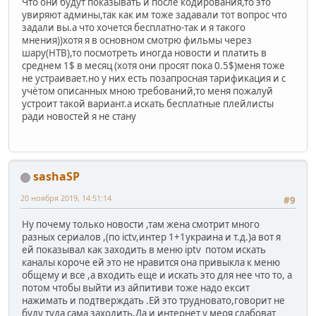
Что они будут показывать и после кодирования,то это
увиряют админы,так как им тоже задавали тот вопрос что
задали вы.а что хочется бесплатно-так и я такого
мнения))хотя я в основном смотрю фильмы через
шару(НТВ),то посмотреть иногда новости и платить в
среднем 1$ в месяц (хотя они просят пока 0.5$)меня тоже
не устраивает.но у них есть позапросная тарификация и с
учётом описанных мною требований,то меня пожалуй
устроит такой вариант.а искать бесплатные плейлисты
ради новостей я не стану
sashaSP
20 ноября 2019, 14:51:14
#9
Ну почему только новости ,там жена смотрит много
разных сериалов ,(по ictv,интер 1+1украина и т.д.)а вот я
ей показывал как заходить в меню iptv потом искать
каналы короче ей это не нравится она привыкла к меню
общему и все ,а входить еще и искать это для нее что то, а
потом чтобы выйти из айпитиви тоже надо ексит
нажимать и подтверждать .Ей это трудновато,говорит не
буду туда сама заходить.Да и интернет у меоя слабоват