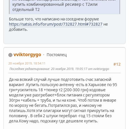
купить комбинированный ресивер с Т2или
отдельный Т2
Больше того, что написано на соседнем форуме
https://satsis.info/forum/post/732827.html#732827
не
добавить.
vviktorgygo
Постоялец
20 ноября 2019, 18:54:11
#12
Последнее редактирование
: 20 ноября 2019, 19:05:17 от vviktorgygo
Да на всякий случай лучше подготовить счас запасной
вариант .Купить польскую антенну -есть в Харькове по 95
грн+усилитель 18 +тюнер т2 [200-300 грн]-ходовые
модели уже разгребают+блок питания с регулятором
30грн +кабель + труба, и ты на коне. Чтоб потом в январе
по морозу не бегать.Потратился раз, и никому не
платишь.Хотя эти олигархи могут сигнал прикрутить на
половину . В себя 2 штуки перебрал -год 15 стояли без
дела.Кому надо, подскажу где дешевле купить.