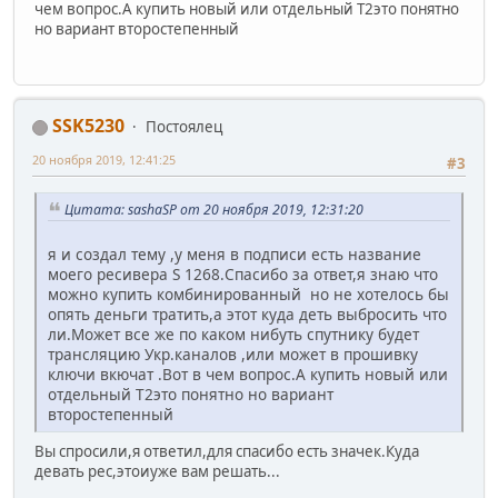
чем вопрос.А купить новый или отдельный Т2это понятно
но вариант второстепенный
SSK5230
Постоялец
20 ноября 2019, 12:41:25
#3
Цитата: sashaSP от 20 ноября 2019, 12:31:20
я и создал тему ,у меня в подписи есть название
моего ресивера S 1268.Спасибо за ответ,я знаю что
можно купить комбинированный но не хотелось бы
опять деньги тратить,а этот куда деть выбросить что
ли.Может все же по каком нибуть спутнику будет
трансляцию Укр.каналов ,или может в прошивку
ключи вкючат .Вот в чем вопрос.А купить новый или
отдельный Т2это понятно но вариант
второстепенный
Вы спросили,я ответил,для спасибо есть значек.Куда
девать рес,этоиуже вам решать...