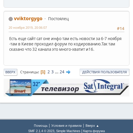
vviktorgygo
Постоялец
20 ноября 2019, 20:06:07
#14
Есть еще сайт сат оне инфо там есть новости за 6-7 ноября
-там в Киеве проходил форум по кодированию.Так там
сказано что 32 канала это много-хватит и16.
2
3
...
24
Страницы
1
ВВЕРХ
ДЕЙСТВИЯ ПОЛЬЗОВАТЕЛЯ
|
|
Помощь
Условия и правила
Вверх ▲
,
|
SMF 2.1.4 © 2023
Simple Machines
Карта форума