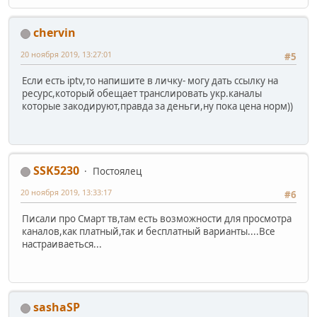
chervin
20 ноября 2019, 13:27:01
#5
Если есть iptv,то напишите в личку- могу дать ссылку на
ресурс,который обещает транслировать укр.каналы
которые закодируют,правда за деньги,ну пока цена норм))
SSK5230
Постоялец
20 ноября 2019, 13:33:17
#6
Писали про Смарт тв,там есть возможности для просмотра
каналов,как платный,так и бесплатный варианты....Все
настраиваеться...
sashaSP