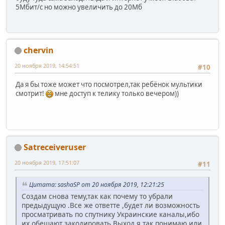
5Мбит/с но можно увеличить до 20Мб
chervin
20 ноября 2019, 14:54:51
#10
Да я бы тоже может что посмотрел,так ребёнок мультики
смотрит!
мне доступ к телику только вечером))
Satreceiveruser
20 ноября 2019, 17:51:07
#11
Цитата: sashaSP от 20 ноября 2019, 12:21:25
Создам снова тему,так как почему то убрали
предыдущую .Все же ответте ,будет ли возможность
просматривать по спутнику Украинские каналы,ибо
их обещают закодировать.Выход я так понимаю или