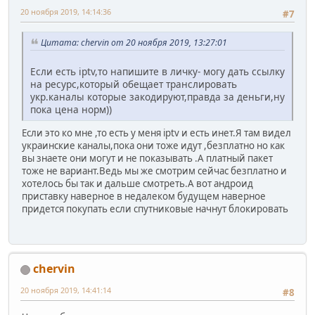
20 ноября 2019, 14:14:36
#7
Цитата: chervin от 20 ноября 2019, 13:27:01
Если есть iptv,то напишите в личку- могу дать ссылку
на ресурс,который обещает транслировать
укр.каналы которые закодируют,правда за деньги,ну
пока цена норм))
Если это ко мне ,то есть у меня iptv и есть инет.Я там видел
украинские каналы,пока они тоже идут ,безплатно но как
вы знаете они могут и не показывать .А платный пакет
тоже не вариант.Ведь мы же смотрим сейчас безплатно и
хотелось бы так и дальше смотреть.А вот андроид
приставку наверное в недалеком будущем наверное
придется покупать если спутниковые начнут блокировать
chervin
20 ноября 2019, 14:41:14
#8