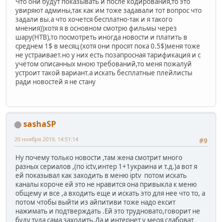
Что они будут показывать и после кодирования,то это
увиряют админы,так как им тоже задавали тот вопрос что
задали вы.а что хочется бесплатно-так и я такого
мнения))хотя я в основном смотрю фильмы через
шару(НТВ),то посмотреть иногда новости и платить в
среднем 1$ в месяц (хотя они просят пока 0.5$)меня тоже
не устраивает.но у них есть позапросная тарификация и с
учётом описанных мною требований,то меня пожалуй
устроит такой вариант.а искать бесплатные плейлисты
ради новостей я не стану
sashaSP
20 ноября 2019, 14:51:14
#9
Ну почему только новости ,там жена смотрит много
разных сериалов ,(по ictv,интер 1+1украина и т.д.)а вот я
ей показывал как заходить в меню iptv потом искать
каналы короче ей это не нравится она привыкла к меню
общему и все ,а входить еще и искать это для нее что то, а
потом чтобы выйти из айпитиви тоже надо ексит
нажимать и подтверждать .Ей это трудновато,говорит не
буду туда сама заходить.Да и интернет у меоя слабоват