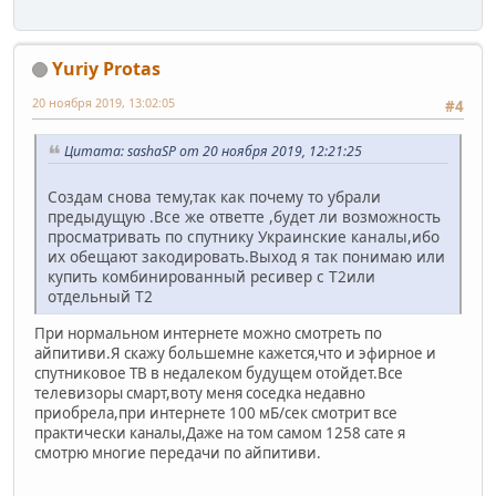
Yuriy Protas
20 ноября 2019, 13:02:05
#4
Цитата: sashaSP от 20 ноября 2019, 12:21:25
Создам снова тему,так как почему то убрали
предыдущую .Все же ответте ,будет ли возможность
просматривать по спутнику Украинские каналы,ибо
их обещают закодировать.Выход я так понимаю или
купить комбинированный ресивер с Т2или
отдельный Т2
При нормальном интернете можно смотреть по
айпитиви.Я скажу большемне кажется,что и эфирное и
спутниковое ТВ в недалеком будущем отойдет.Все
телевизоры смарт,воту меня соседка недавно
приобрела,при интернете 100 мБ/сек смотрит все
практически каналы,Даже на том самом 1258 сате я
смотрю многие передачи по айпитиви.