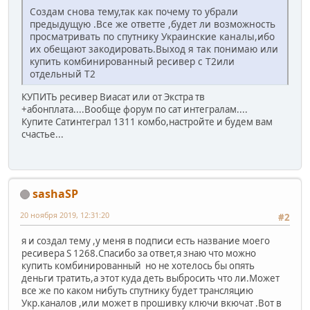
Создам снова тему,так как почему то убрали
предыдущую .Все же ответте ,будет ли возможность
просматривать по спутнику Украинские каналы,ибо
их обещают закодировать.Выход я так понимаю или
купить комбинированный ресивер с Т2или
отдельный Т2
КУПИТЬ ресивер Виасат или от Экстра тв
+абонплата....Вообще форум по сат интегралам....
Купите Сатинтеграл 1311 комбо,настройте и будем вам
счастье...
sashaSP
20 ноября 2019, 12:31:20
#2
я и создал тему ,у меня в подписи есть название моего
ресивера S 1268.Спасибо за ответ,я знаю что можно
купить комбинированный но не хотелось бы опять
деньги тратить,а этот куда деть выбросить что ли.Может
все же по каком нибуть спутнику будет трансляцию
Укр.каналов ,или может в прошивку ключи вкючат .Вот в