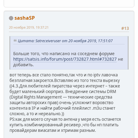
sashaSP
20 ноября 2019, 19:37:21
#13
Цитата: Satreceiveruser от 20 ноября 2019, 17:51:07
Больше того, что написано на соседнем форуме
https://satsis.info/forum/post/732827.html#732827
не
добавить.
вот теперь все стало понятно,так что и по iptv лавочка
безплатная закроется.Вставляю из того текста вырезку
((4.3.Для любителей пиратства через интернет – также
будет маленький сюрприз. Внедрение системы DRM
(Digital Rights Management — технические средства
защиты авторских прав) очень усложнит воровство
контента в IP и найти рабочий плейлист .m3u станет
сложно, а то и нереально.))
PS:как для моего случая то антена у меря есть останется
купить комбинированный ресивер ,что бы нп платить
провайдерам виасатам и хтримам разным.