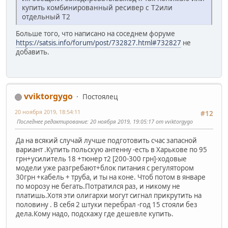
купить комбинированный ресивер с Т2или
отдельный Т2
Больше того, что написано на соседнем форуме
https://satsis.info/forum/post/732827.html#732827
не
добавить.
vviktorgygo
Постоялец
20 ноября 2019, 18:54:11
#12
Последнее редактирование
: 20 ноября 2019, 19:05:17 от vviktorgygo
Да на всякий случай лучше подготовить счас запасной
вариант .Купить польскую антенну -есть в Харькове по 95
грн+усилитель 18 +тюнер т2 [200-300 грн]-ходовые
модели уже разгребают+блок питания с регулятором
30грн +кабель + труба, и ты на коне. Чтоб потом в январе
по морозу не бегать.Потратился раз, и никому не
платишь.Хотя эти олигархи могут сигнал прикрутить на
половину . В себя 2 штуки перебрал -год 15 стояли без
дела.Кому надо, подскажу где дешевле купить.