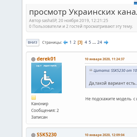
просмотр Украинских канал
Автор sashaSP, 20 ноября 2019, 12:21:25
0 Пользователи и 2 гостей просматривают эту тему.
1
2
4
5
...
24
Страницы
3
ВНИЗ
derek01
10 января 2020, 11:24:37
Цитата: SSK5230 от 10 
Да,такой вариант есть.
Не подскажите модель с 
Канонир
Сообщения: 2
Записан
SSK5230
10 января 2020, 12:09:04