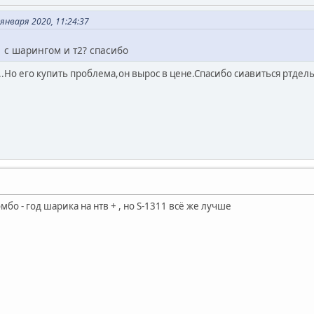
января 2020, 11:24:37
 с шарингом и т2? спасибо
..Но его купить проблема,он вырос в цене.Спасибо сиавиться ртдел
мбо - год шарика на нтв + , но S-1311 всё же лучше