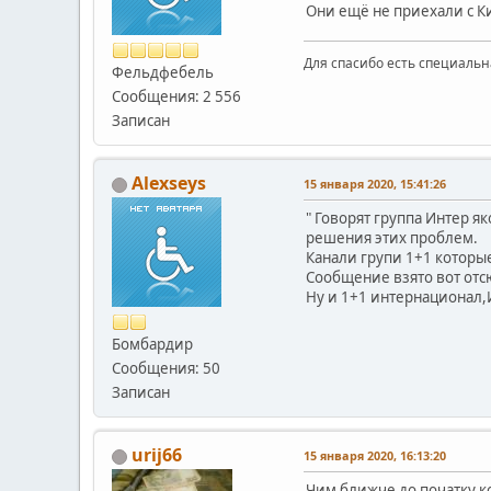
Они ещё не приехали с Кит
Для спасибо есть специальн
Фельдфебель
Сообщения: 2 556
Записан
Alexseys
15 января 2020, 15:41:26
" Говорят группа Интер я
решения этих проблем.
Канали групи 1+1 которые
Сообщение взято вот отсю
Ну и 1+1 интернационал,И
Бомбардир
Сообщения: 50
Записан
urij66
15 января 2020, 16:13:20
Чим ближче до початку ко