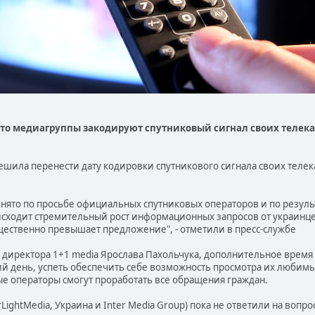
что медиагруппы закодируют спутниковый сигнал своих телек
ила перенести дату кодировки спутникового сигнала своих телекан
нято по просьбе официальных спутниковых операторов и по результ
сходит стремительный рост информационных запросов от украинцев
щественно превышает предложение", - отметили в пресс-службе
директора 1+1 media Ярослава Пахольчука, дополнительное время
й день, успеть обеспечить себе возможность просмотра их любимых
 операторы смогут проработать все обращения граждан.
LightMedia, Украина и Inter Media Group) пока не ответили на вопр