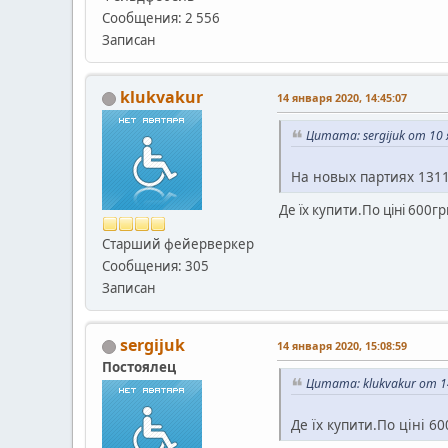
Сообщения: 2 556
Записан
klukvakur
14 января 2020, 14:45:07
Цитата: sergijuk от 10 
На новых партиях 1311
Де їх купити.По ціні 600г
Старший фейерверкер
Сообщения: 305
Записан
sergijuk
14 января 2020, 15:08:59
Постоялец
Цитата: klukvakur от 1
Де їх купити.По ціні 6