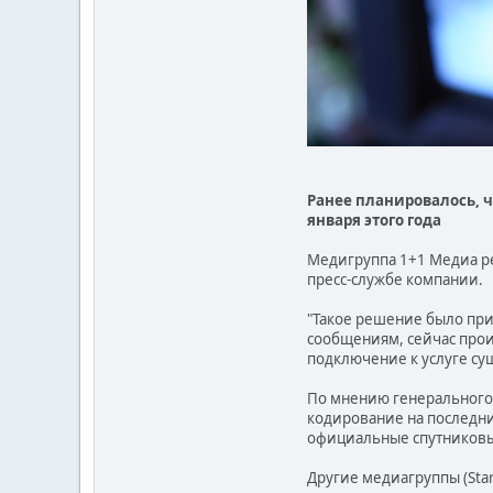
Ранее планировалось, 
января этого года
Медигруппа 1+1 Медиа реш
пресс-службе компании.
"Такое решение было при
сообщениям, сейчас прои
подключение к услуге су
По мнению генерального 
кодирование на последни
официальные спутниковые
Другие медиагруппы (Star