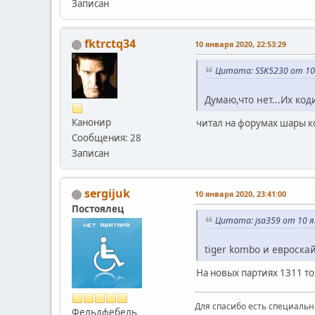
Записан
fktrctq34
10 января 2020, 22:53:29
Цитата: SSK5230 от 10 
Думаю,что нет...Их ко
Канонир
читал на форумах шары к
Сообщения: 28
Записан
sergijuk
10 января 2020, 23:41:00
Постоялец
Цитата: jsa359 от 10 я
tiger kombo и евроскай
На новых партиях 1311 то
Для спасибо есть специальн
Фельдфебель