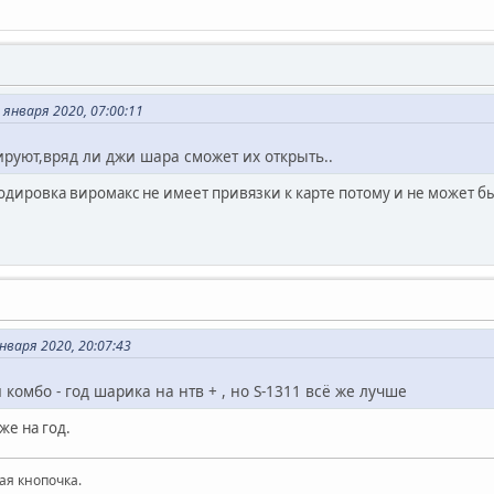
января 2020, 07:00:11
дируют,вряд ли джи шара сможет их открыть..
одировка виромакс не имеет привязки к карте потому и не может бы
нваря 2020, 20:07:43
 комбо - год шарика на нтв + , но S-1311 всё же лучше
же на год.
ая кнопочка.