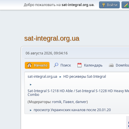
Добро пожаловать на
sat-integral.org.ua
.
Войти
sat-integral.org.ua
06 августа 2026, 09:04:16
Начало
Поиск
Календарь
Downlo
sat-integral.org.ua
HD ресиверы Sat-Integral
►
►
Sat-Integral S-1218 HD Able / Sat-Integral S-1228 HD Heavy Me
Combo
(Модераторы:
romik
,
Павел
,
danver
)
просмотр Украинских каналов после 20.01.20
►