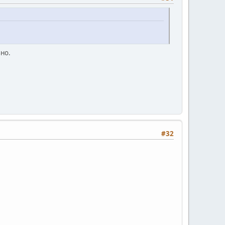
ьно.
#32