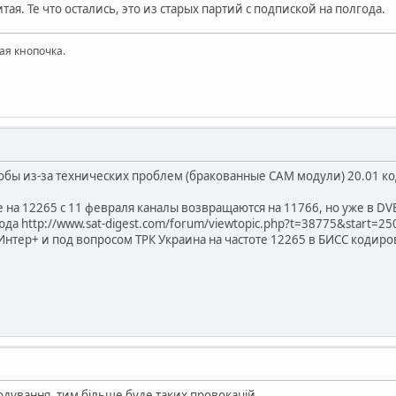
ая. Те что остались, это из старых партий с подпиской на полгода.
ая кнопочка.
кобы из-за технических проблем (бракованные САМ модули) 20.01 к
 на 12265 с 11 февраля каналы возвращаются на 11766, но уже в DVB
да http://www.sat-digest.com/forum/viewtopic.php?t=38775&start=25
нтер+ и под вопросом ТРК Украина на частоте 12265 в БИСС кодиров
дування, тим більше буде таких провокацій.