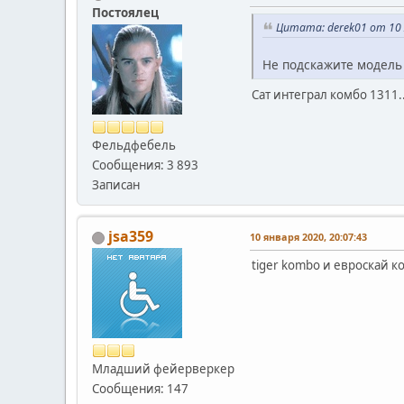
Постоялец
Цитата: derek01 от 10 
Не подскажите модель
Сат интеграл комбо 1311.
Фельдфебель
Сообщения: 3 893
Записан
jsa359
10 января 2020, 20:07:43
tiger kombo и евроскай ко
Младший фейерверкер
Сообщения: 147