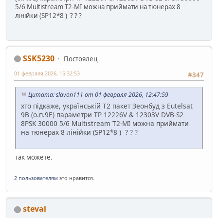
5/6 Multistream T2-MI можна приймати на тюнерах 8
лінійки (SP12*8 ) ? ? ?
SSK5230
Постоялец
01 февраля 2026, 15:32:53
#347
Цитата: slavon111 от 01 февраля 2026, 12:47:59
хто підкаже, українській Т2 пакет Зеонбуд з Eutelsat
9B (о.п.9Е) параметри ТР 12226V & 12303V DVB-S2
8PSK 30000 5/6 Multistream T2-MI можна приймати
на тюнерах 8 лінійки (SP12*8 ) ? ? ?
так можете.
2 пользователям
это нравится.
steval