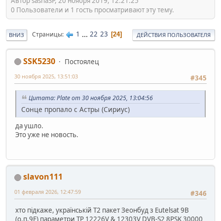
Автор sashaSP, 20 ноября 2019, 12:21:25
0 Пользователи и 1 гость просматривают эту тему.
1
...
22
23
Страницы
24
ВНИЗ
ДЕЙСТВИЯ ПОЛЬЗОВАТЕЛЯ
SSK5230
Постоялец
30 ноября 2025, 13:51:03
#345
Цитата: Plate от 30 ноября 2025, 13:04:56
Сонце пропало с Астры (Сириус)
да ушло.
Это уже не новость.
slavon111
01 февраля 2026, 12:47:59
#346
хто підкаже, українській Т2 пакет Зеонбуд з Eutelsat 9B
(о.п.9Е) параметри ТР 12226V & 12303V DVB-S2 8PSK 30000