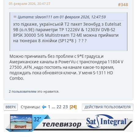
05 февраля 2026, 20:47:27
#348
Цитата: slavon111 от 01 февраля 2026, 12:47:59
хто підкаже, українській Т2 пакет Зеонбуд з Eutelsat
9B (о.п.9Е) параметри ТР 12226V & 12303V DVB-S2
8PSK 30000 5/6 Multistream T2-MI можна приймати
на тюнерах 8 лінійки (SP12*8 ) ? ? ?
Можно принимать без проблем с 9*Е градуса,и
Американские каналы в PowerVu с транспондера 11804 V
27500 ,AFN ,надо постоять на канале какое-то время,
подождать пока обновятся ключи. У меня S-1311 HD
Combo.
2 пользователям
это нравится.
1
...
22
23
Страницы
24
ВВЕРХ
ДЕЙСТВИЯ ПОЛЬЗОВАТЕЛЯ