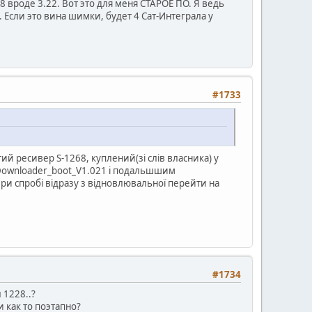
8 вроде 3.22. Вот это для меня СТАРОЕ ПО. Я ведь
 Если это вина шимки, будет 4 Сат-Интеграла у
#1733
ий ресивер S-1268, куплений(зі слів власника) у
XDownloader_boot_V1.021 і подальшшим
ри спробі відразу з відновлювальної перейти на
#1734
 1228..?
и как то поэтапно?