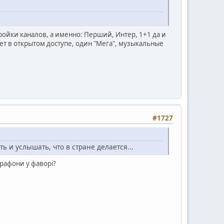
 тройки каналов, а именно: Перший, Интер, 1+1 да и
нет в открытом доступе, один "Мега", музыкальные
#1727
ь и услышать, что в стране делается...
арафони у фаворі?