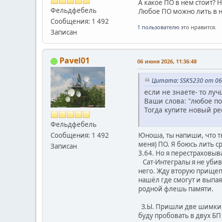
А какое ПО в нём стоит? 
Фельдфебель
Любое ПО можно лить в но
Сообщения: 1 492
1 пользователю
это нравится.
Записан
Pavel01
06 июня 2026, 11:36:48
Цитата: SSK5230 от 06 
если не знаете- то лу
Ваши слова: "любое по
Тогда купите новый ре
Фельдфебель
Юноша, ты напиши, что т
Сообщения: 1 492
меня) ПО. Я боюсь лить с
Записан
3.64. Но я перестраховыв
Сат-Интегралы я не убива
него. Жду вторую прищеп
нашёл где смогут и выпа
родной флешь памяти.
З.Ы. Пришли две шимки (
буду пробовать в двух БП 