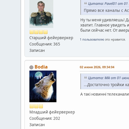
Цитата: Pavel01 от 01 
Прямо все каналы с Ас
Ну ты меня удивляешь! Да,
хватит. Главное увидеть 
были сейчас нет. От амер
Старший фейерверкер
1 пользователю
это нравится.
Сообщения: 365
Записан
Bodia
02 июня 2026, 09:34:04
Цитата: Mik от 01 июня
...Достаточно тройки к
А такі новинні телеканали
Младший фейерверкер
Сообщения: 202
Записан