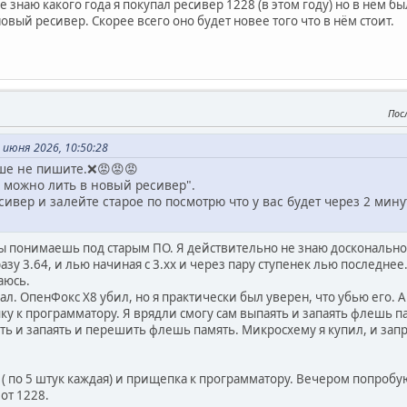
Не знаю какого года я покупал ресивер 1228 (в этом году) но в нём 
вый ресивер. Скорее всего оно будет новее того что в нём стоит.
Пос
июня 2026, 10:50:28
чше не пишите.❌😡😡😡
 можно лить в новый ресивер".
сивер и залейте старое по посмотрю что у вас будет через 2 мину
ы понимаешь под старым ПО. Я действительно не знаю досконально. 
разу 3.64, и лью начиная с 3.хх и через пару ступенек лью последнее
аюсь.
л. ОпенФокс Х8 убил, но я практически был уверен, что убью его. А
ку к программатору. Я врядли смогу сам выпаять и запаять флешь 
ять и запаять и перешить флешь память. Микросхему я купил, и зап
 по 5 штук каждая) и прищепка к программатору. Вечером попробую
от 1228.