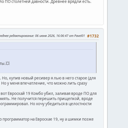
было ПО столетней давности. Древнее врядли есть.
леднее редактирование
: 06 июня 2026, 16:06:47 от Pavel01
#1732
ты.💥
Но, купив новый ресивер я лью в него старое (для
. Но у меня впечатление, что можно лить сразу
 вот Евроскай 19 Комбо убил, заливая вроде ПО для
память. Не получится перешить прищепкой, вроде
рограммировал. Но хочу убедиться в целостности
 программатор на Евроскае 19, ну а шимки позже