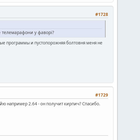
#1728
ше телемарафони у фаворі?
ьные программы и пустопорожняя болтовня меня не
#1729
ю например 2.64 - он получит кирпич? Спасибо.