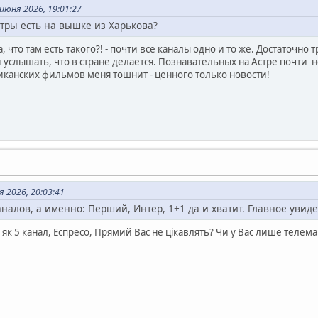
июня 2026, 19:01:27
тры есть на вышке из Харькова?
 что там есть такого?! - почти все каналы одно и то же. Достаточно
и услышать, что в стране делается. Познавательных на Астре почти 
иканских фильмов меня тошнит - ценного только новости!
 2026, 20:03:41
аналов, а именно: Перший, Интер, 1+1 да и хватит. Главное увидет
 як 5 канал, Еспресо, Прямий Вас не цікавлять? Чи у Вас лише телем