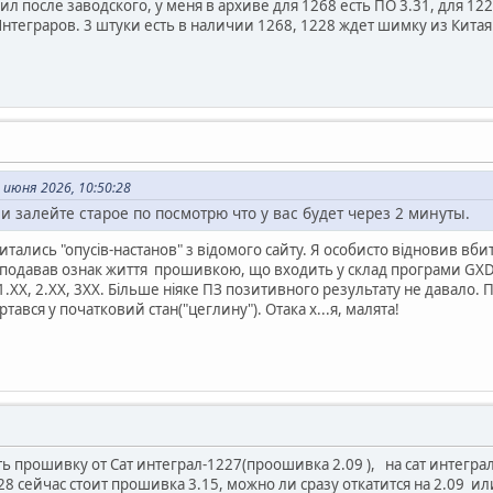
л после заводского, у меня в архиве для 1268 есть ПО 3.31, для 122
теграров. 3 штуки есть в наличии 1268, 1228 ждет шимку из Китая.
июня 2026, 10:50:28
и залейте старое по посмотрю что у вас будет через 2 минуты.
тались "опусів-настанов" з відомого сайту. Я особисто відновив вбит
не подавав ознак життя прошивкою, що входить у склад програми G
ХХ, 2.ХХ, 3ХХ. Більше ніяке ПЗ позитивного результату не давало. П
тався у початковий стан("цеглину"). Отака х...я, малята!
 прошивку от Сат интеграл-1227(проошивка 2.09 ), на сат интеграл
28 сейчас стоит прошивка 3.15, можно ли сразу откатится на 2.09 ил