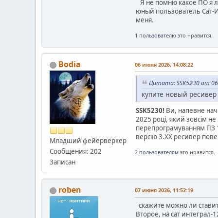
Я не помню какое ПО я ли
юный пользователь Сат-Ин
меня.
1 пользователю
это нравится.
Bodia
06 июня 2026, 14:08:22
Цитата: SSK5230 от 06 
купите новый ресивер 
SSK5230!
Ви, напевне начи
2025 році, який зовсім 
перепрограмуванням ПЗ 1.
версію 3.ХХ ресивер повер
Младший фейерверкер
Сообщения: 202
2 пользователям
это нравится.
Записан
roben
07 июня 2026, 11:52:19
скажите можно ли ставить
Второе, на сат интеграл-1