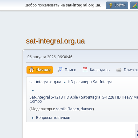
Добро пожаловать на
sat-integral.org.ua
.
Войти
sat-integral.org.ua
06 августа 2026, 06:30:46
Начало
Поиск
Календарь
Downlo
sat-integral.org.ua
HD ресиверы Sat-Integral
►
►
Sat-Integral S-1218 HD Able / Sat-Integral S-1228 HD Heavy Me
Combo
(Модераторы:
romik
,
Павел
,
danver
)
Вопросы новичков
►