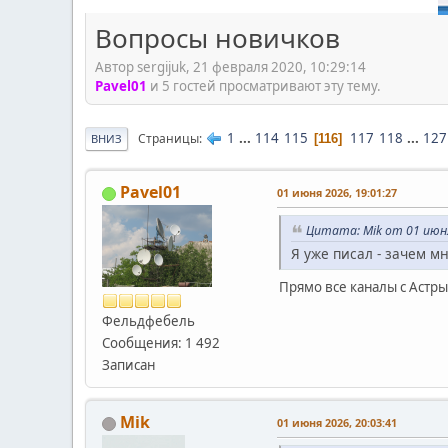
Вопросы новичков
Автор sergijuk, 21 февраля 2020, 10:29:14
Pavel01
и 5 гостей просматривают эту тему.
1
...
114
115
117
118
...
127
Страницы
116
ВНИЗ
Pavel01
01 июня 2026, 19:01:27
Цитата: Mik от 01 июня
Я уже писал - зачем мн
Прямо все каналы с Астры
Фельдфебель
Сообщения: 1 492
Записан
Mik
01 июня 2026, 20:03:41