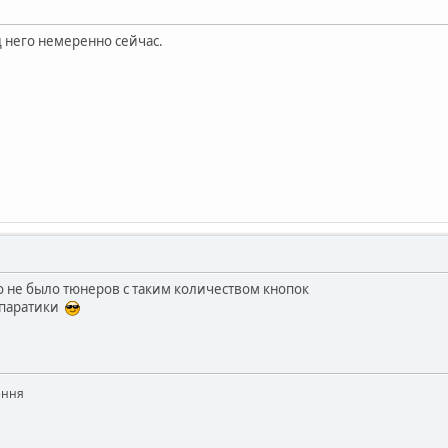
 него немеренно сейчас.
 не было тюнеров с таким количеством кнопок
апаратики
ення