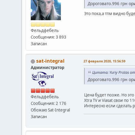
Дороговато.996 грн ор
Это пока,а тпм видно буд
Фельдфебель
Сообщения: 3 893
Записан
sat-integral
27 февраля 2020, 15:56:59
Администратор
Цитата: Yuriy Protas от
Дороговато.996 грн о
Цена будет позже. Но это
Фельдфебель
Xtra TV и Viasat свои по
Сообщения: 2 176
Интересно если сделать 
Обожаю Sat-Integral
Записан