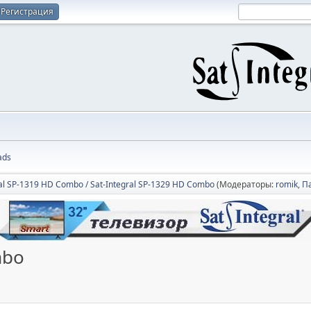
Регистрация
ads
ral SP-1319 HD Combo / Sat-Integral SP-1329 HD Combo
(Модераторы:
romik
,
П
mbo