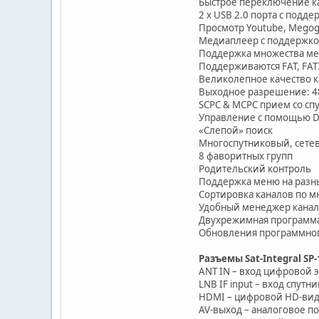
Быстрое переключение к
2 х USB 2.0 порта с подд
Просмотр Youtube, Megogo
Медиаплеер с поддержко
Поддержка множества ме
Поддерживаются FAT, FAT
Великолепное качество 
Выходное разрешение: 480
SCPC & MCPC прием со сп
Управление с помощью DiS
«Слепой» поиск
Многоспутниковый, сетев
8 фаворитных групп
Родительский контроль
Поддержка меню на разн
Сортировка каналов по 
Удобный менеджер канало
Двухрежимная программа 
Обновления программного
Разъемы Sat-Integral SP
ANT IN – вход цифровой 
LNB IF input – вход спут
HDMI – цифровой HD-вид
AV-выход – аналоговое 