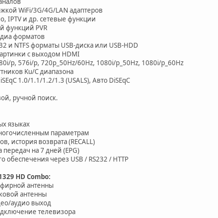
аналов
ержкой WiFi/3G/4G/LAN адаптеров
, IPTV и др. сетевые функции
й функций PVR
диа форматов
32 и NTFS форматы USB-диска или USB-HDD
картинки с выходом HDMI
i/p, 576i/p, 720p_50Hz/60Hz, 1080i/p_50Hz, 1080i/p_60Hz
утников Ku/C диапазона
EqC 1.0/1.1/1.2/1.3 (USALS), Авто DiSEqC
ой, ручной поиск.
ых языках
многочисленным параметрам
в, история возврата (RECALL)
передач на 7 дней (EPG)
 обеспечения через USB / RS232 / HTTP
-1329 HD Combo:
эфирной антенны
никовой антенны
ео/аудио выход
подключение телевизора