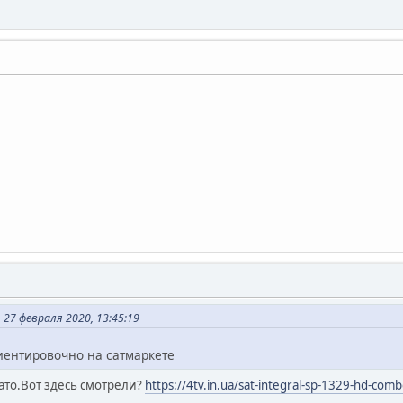
 27 февраля 2020, 13:45:19
иентировочно на сатмаркете
ато.Вот здесь смотрели?
https://4tv.in.ua/sat-integral-sp-1329-hd-com