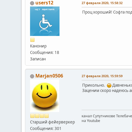
users12
27 февраля 2020, 15:58:32
Проц хороший! Софта под
Канонир
Сообщения: 18
Записан
Marjan0506
27 февраля 2020, 15:59:59
Прикольно.
Давненько
Заценим скоро надеюсь 
канал Супутникове Телебач
на Youtube
Старший фейерверкер
Сообщения: 301