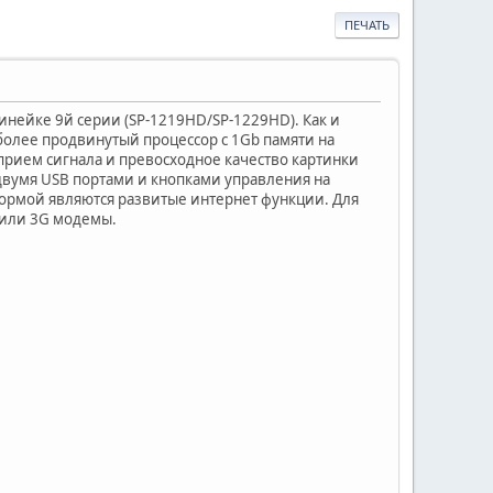
ПЕЧАТЬ
инейке 9й серии (SP-1219HD/SP-1229HD). Как и
более продвинутый процессор с 1Gb памяти на
рием сигнала и превосходное качество картинки
 двумя USB портами и кнопками управления на
ормой являются развитые интернет функции. Для
 или 3G модемы.