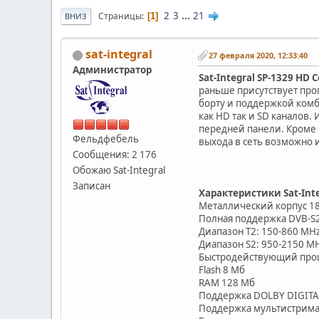
2
3
...
21
Страницы
1
ВНИЗ
sat-integral
27 февраля 2020, 12:33:40
Администратор
Sat-Integral SP-1329 HD 
раньше присутствует про
борту и поддержкой комб
как HD так и SD каналов
передней панели. Кроме 
Фельдфебель
выхода в сеть возможно 
Сообщения: 2 176
Обожаю Sat-Integral
Записан
Характеристики Sat-Inte
Металлический корпус 1
Полная поддержка DVB-S2
Диапазон T2: 150-860 MH
Диапазон S2: 950-2150 M
Быстродействующий проце
Flash 8 Мб
RAM 128 Мб
Поддержка DOLBY DIGITAL
Поддержка мультистрима