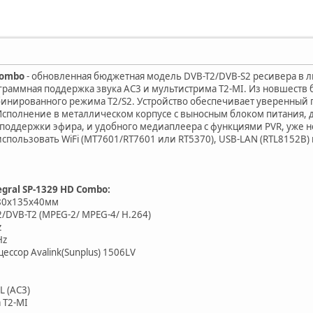
Combo
- обновленная бюджетная модель DVB-T2/DVB-S2 ресивера в л
граммная поддержка звука AC3 и мультистрима T2-MI. Из новшеств 
инированного режима T2/S2. Устройство обеспечивает уверенный п
. Исполнение в металлическом корпусе с выносным блоком питания,
поддержки эфира, и удобного медиаплеера с функциями PVR, уже н
использовать WiFi (MT7601/RT7601 или RT5370), USB-LAN (RTL8152B)
gral SP-1329 HD Combo:
80x135x40мм
/DVB-T2 (MPEG-2/ MPEG-4/ H.264)
z
Hz
ссор Avalink(Sunplus) 1506LV
 (AC3)
 T2-MI