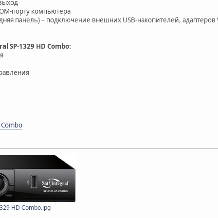
 выход
COM-порту компьютера
 задняя панель) – подключение внешних USB-накопителей, адаптеров
al SP-1329 HD Combo:
я
правления
D Combo
1329 HD Combo.jpg