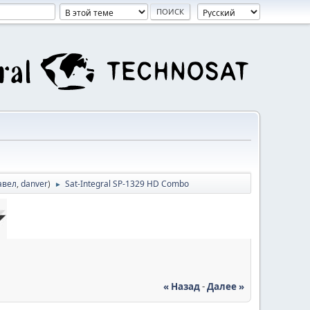
авел
,
danver
)
Sat-Integral SP-1329 HD Combo
►
« Назад
-
Далее »