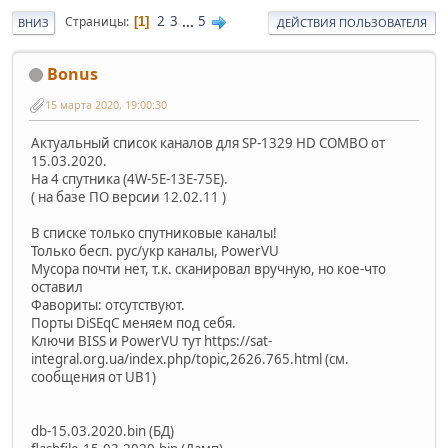
2
3
...
5
Страницы
1
ВНИЗ
ДЕЙСТВИЯ ПОЛЬЗОВАТЕЛЯ
Bonus
15 марта 2020, 19:00:30
Актуальный список каналов для SP-1329 HD COMBO от
15.03.2020.
На 4 спутника (4W-5E-13E-75E).
( на базе ПО версии 12.02.11 )
В списке только спутниковые каналы!
Только бесп. рус/укр каналы, PowerVU
Мусора почти нет, т.к. сканировал вручную, но кое-что
оставил
Фавориты: отсутствуют.
Порты DiSEqC меняем под себя.
Ключи BISS и PowerVU тут https://sat-
integral.org.ua/index.php/topic,2626.765.html (см.
сообщения от UB1)
db-15.03.2020.bin (БД)