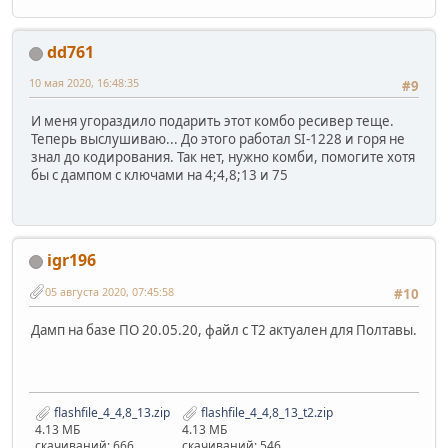
dd761
10 мая 2020, 16:48:35
#9
И меня угораздило подарить этот комбо ресивер теще.
Теперь выслушиваю... До этого работал SI-1228 и горя не
знал до кодирования. Так нет, нужно комби, помогите хотя
бы с дампом с ключами на 4;4,8;13 и 75
igr196
05 августа 2020, 07:45:58
#10
Дамп на базе ПО 20.05.20, файл с Т2 актуален для Полтавы.
flashfile_4_4,8_13.zip
flashfile_4_4,8_13_t2.zip
4.13 МБ
4.13 МБ
скачиваний: 666
скачиваний: 546