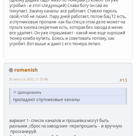
одному дядьке садо- мазо по тюнерам.(3 комбо он уже
угробил - и этот следующий) Слава богу он сам их
покупает. Закину каналы- все работает. Ставлю пароль
свой,чтоб не лазил. Пару дней работает, потом бац Т2 есть,
а спутниковые пропали- как-бы спец в этом деле-может на
пульте кнопка секретная есть, которая без захода в меню
все удаляет. Он уже спрашивает - какой мне еще хороший
тюнер комбо купить. Боюсь и советовать потому, как
угробит. Вот выше и дамп с его тюнера лепил.
romanish
30 августа 2020, 21:33:46
#13
Цитировать
пропадают спутниковые каналы
вариант 1- список каналов и прошивка могут быть
разными ,сброс на заводские- перепрошить - и вручную
просканируй.