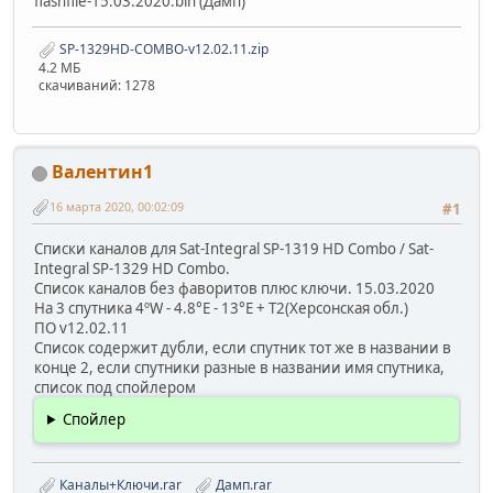
flashfile-15.03.2020.bin (Дамп)
SP-1329HD-COMBO-v12.02.11.zip
4.2 МБ
скачиваний: 1278
Валентин1
16 марта 2020, 00:02:09
#1
Списки каналов для Sat-Integral SP-1319 HD Combo / Sat-
Integral SP-1329 HD Combo.
Список каналов без фаворитов плюс ключи. 15.03.2020
На 3 спутника 4ºW - 4.8°E - 13°E + T2(Херсонская обл.)
ПО v12.02.11
Список содержит дубли, если спутник тот же в названии в
конце 2, если спутники разные в названии имя спутника,
список под спойлером
Спойлер
Каналы+Ключи.rar
Дамп.rar