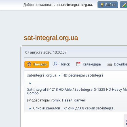
Добро пожаловать на
sat-integral.org.ua
.
Войти
sat-integral.org.ua
07 августа 2026, 13:02:57
Начало
Поиск
Календарь
Downlo
sat-integral.org.ua
HD ресиверы Sat-Integral
►
►
Sat-Integral S-1218 HD Able / Sat-Integral S-1228 HD Heavy Me
Combo
(Модераторы:
romik
,
Павел
,
danver
)
Cписки каналов + ключи для 8 серии sat-integral.
►