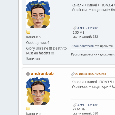
Канали + ключі + ПО v3.47 
Українські + кацапські + б
4.9°E - 13°.rar
2.55 МБ
скачиваний: 632
Канонир
Сообщения: 6
7 пользователям
это нравится.
Glory Ukraine !!! Death to
Russian fascists !!!
Руссопидарастия - дискомаля
Записан
andronbob
29 июня 2025, 12:58:41
Канали + ключі - ПО v3.51 
Українські + кацапюри + б
4.9°E - 13°.rar
29.61 КБ
скачиваний: 580
Канонир