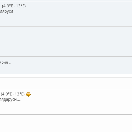
(4.9°E - 13°E)
яляруси
рия ..
(4.9°E - 13°E)
лядаруси....