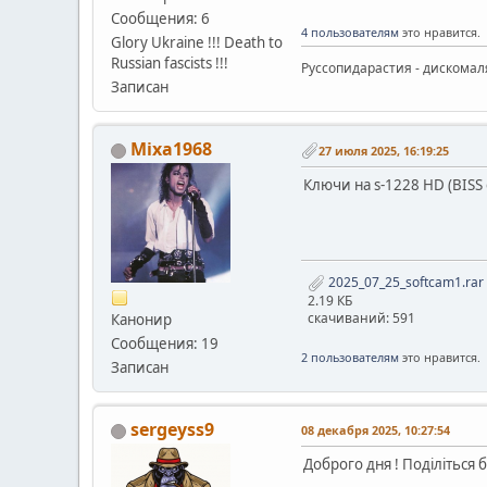
Сообщения: 6
4 пользователям
это нравится.
Glory Ukraine !!! Death to
Russian fascists !!!
Руссопидарастия - дискомаля
Записан
Mixa1968
27 июля 2025, 16:19:25
Ключи на s-1228 HD (BISS
2025_07_25_softcam1.rar
2.19 КБ
скачиваний: 591
Канонир
Сообщения: 19
2 пользователям
это нравится.
Записан
sergeyss9
08 декабря 2025, 10:27:54
Доброго дня ! Поділіться 