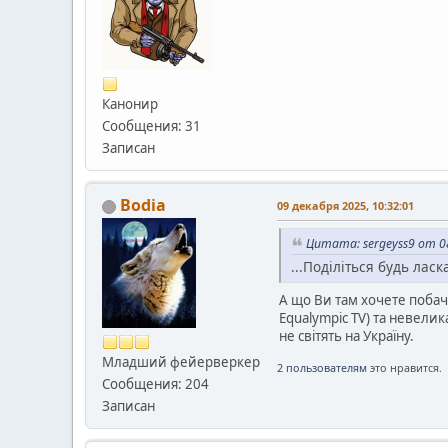
Канонир
Сообщения: 31
Записан
Bodia
09 декабря 2025, 10:32:01
Цитата: sergeyss9 от 08
...Поділіться будь ласк
А що Ви там хочете поба
Equalympic TV) та невелик
не світять на Україну.
Младший фейерверкер
2 пользователям
это нравится.
Сообщения: 204
Записан