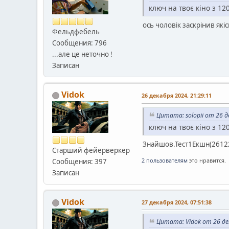
ключ на твоє кіно з 12
ось чоловік заскрінив якіс
Фельдфебель
Сообщения: 796
...але це неточно !
Записан
Vidok
26 декабря 2024, 21:29:11
Цитата: solopii от 26 д
ключ на твоє кіно з 12
Знайшов.Тест1Екшн(26122
Старший фейерверкер
2 пользователям
это нравится.
Сообщения: 397
Записан
Vidok
27 декабря 2024, 07:51:38
Цитата: Vidok от 26 де