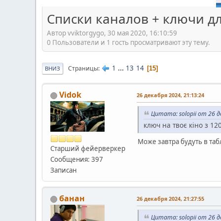
Cписки каналов + ключи для
Автор vviktorgygo, 30 мая 2020, 16:10:59
0 Пользователи и 1 гость просматривают эту тему.
1
...
13
14
Страницы
15
ВНИЗ
Vidok
26 декабря 2024, 21:13:24
Цитата: solopii от 26 д
ключ на твоє кіно з 12
Може завтра будуть в таб
Старший фейерверкер
Сообщения: 397
Записан
банан
26 декабря 2024, 21:27:55
Цитата: solopii от 26 д