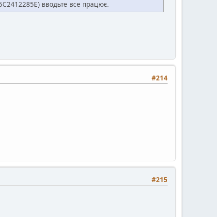
С2412285Е) вводьте все працює.
#214
#215