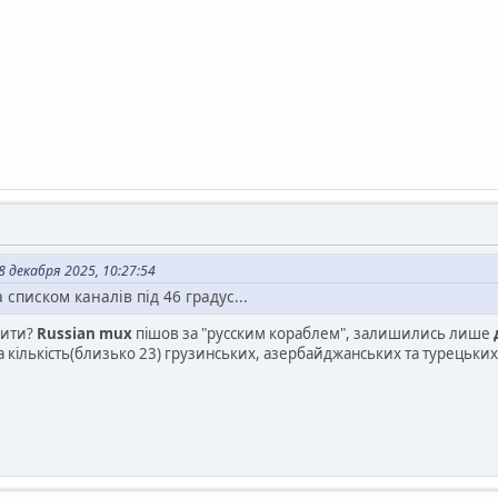
 декабря 2025, 10:27:54
а списком каналів під 46 градус...
чити?
Russian mux
пішов за "русским кораблем", залишились лише
а кількість(близько 23) грузинських, азербайджанських та турецьких