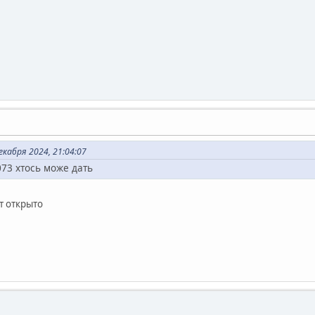
екабря 2024, 21:04:07
073 хтось може дать
т открыто