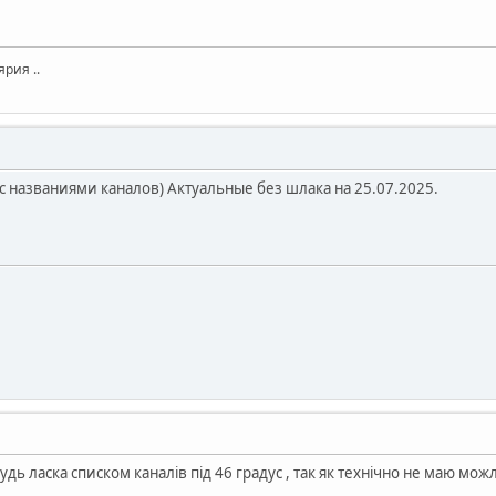
рия ..
 с названиями каналов) Актуальные без шлака на 25.07.2025.
будь ласка списком каналів під 46 градус , так як технічно не маю мо