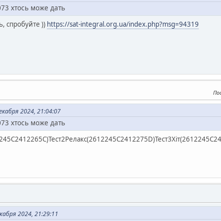
073 хтось може дать
ь, спробуйте ))
https://sat-integral.org.ua/index.php?msg=94319
По
екабря 2024, 21:04:07
073 хтось може дать
45С2412265С)Тест2Релакс(2612245С2412275D)Тест3Хіт(2612245С241
кабря 2024, 21:29:11