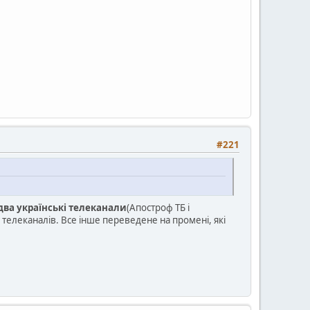
#221
два українські телеканали
(Апостроф ТБ і
 телеканалів. Все інше переведене на промені, які